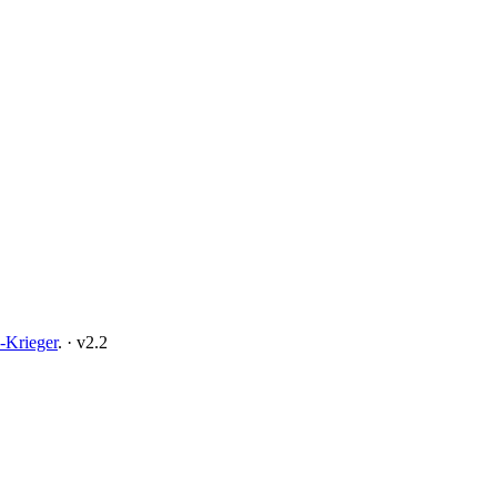
-Krieger
.
·
v2.2