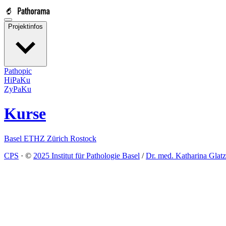
Projektinfos
Pathopic
HiPaKu
ZyPaKu
Kurse
Basel
ETHZ
Zürich
Rostock
CPS
·
©
2025 Institut für Pathologie Basel
/
Dr. med. Katharina Glatz