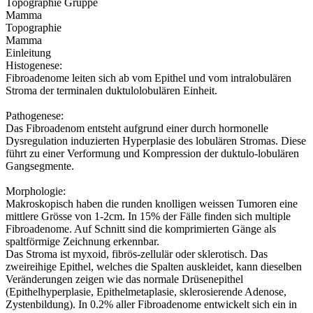
Topographie Gruppe
Mamma
Topographie
Mamma
Einleitung
Histogenese:
Fibroadenome leiten sich ab vom Epithel und vom intralobulären
Stroma der terminalen duktulolobulären Einheit.
Pathogenese:
Das Fibroadenom entsteht aufgrund einer durch hormonelle
Dysregulation induzierten Hyperplasie des lobulären Stromas. Diese
führt zu einer Verformung und Kompression der duktulo-lobulären
Gangsegmente.
Morphologie:
Makroskopisch haben die runden knolligen weissen Tumoren eine
mittlere Grösse von 1-2cm. In 15% der Fälle finden sich multiple
Fibroadenome. Auf Schnitt sind die komprimierten Gänge als
spaltförmige Zeichnung erkennbar.
Das Stroma ist myxoid, fibrös-zellulär oder sklerotisch. Das
zweireihige Epithel, welches die Spalten auskleidet, kann dieselben
Veränderungen zeigen wie das normale Drüsenepithel
(Epithelhyperplasie, Epithelmetaplasie, sklerosierende Adenose,
Zystenbildung). In 0.2% aller Fibroadenome entwickelt sich ein in