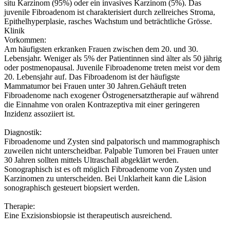
situ Karzinom (95%) oder ein invasives Karzinom (5%). Das
juvenile Fibroadenom ist charakterisiert durch zellreiches Stroma,
Epithelhyperplasie, rasches Wachstum und beträchtliche Grösse.
Klinik
Vorkommen:
Am häufigsten erkranken Frauen zwischen dem 20. und 30.
Lebensjahr. Weniger als 5% der Patientinnen sind älter als 50 jährig
oder postmenopausal. Juvenile Fibroadenome treten meist vor dem
20. Lebensjahr auf. Das Fibroadenom ist der häufigste
Mammatumor bei Frauen unter 30 Jahren.Gehäuft treten
Fibroadenome nach exogener Östrogenersatztherapie auf während
die Einnahme von oralen Kontrazeptiva mit einer geringeren
Inzidenz assoziiert ist.
Diagnostik:
Fibroadenome und Zysten sind palpatorisch und mammographisch
zuweilen nicht unterscheidbar. Palpable Tumoren bei Frauen unter
30 Jahren sollten mittels Ultraschall abgeklärt werden.
Sonographisch ist es oft möglich Fibroadenome von Zysten und
Karzinomen zu unterscheiden. Bei Unklarheit kann die Läsion
sonographisch gesteuert biopsiert werden.
Therapie:
Eine Exzisionsbiopsie ist therapeutisch ausreichend.