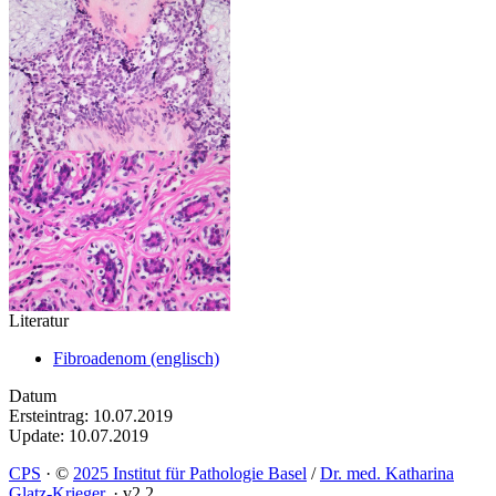
Literatur
Fibroadenom (englisch)
Datum
Ersteintrag: 10.07.2019
Update: 10.07.2019
CPS
·
©
2025 Institut für Pathologie Basel
/
Dr. med. Katharina
Glatz-Krieger
.
·
v2.2