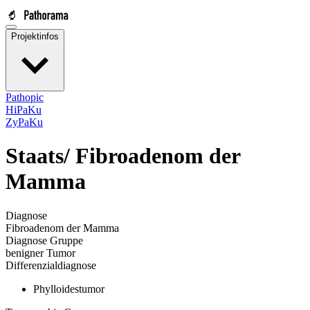
Projektinfos
Pathopic
HiPaKu
ZyPaKu
Staats/
Fibroadenom der
Mamma
Diagnose
Fibroadenom der Mamma
Diagnose Gruppe
benigner Tumor
Differenzialdiagnose
Phylloidestumor