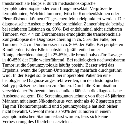
transbronchiale Biopsie, durch mediastinoskopische
Lymphknotenbiopsie oder vom Lungenresektat. Vergrösserte
Lymphknoten, Weichteiltumoren, lytische Knochenläsionen oder
Pleuraläsionen können CT gesteuert feinnadelpunktiert werden. Die
diagnostische Ausbeute der endobronchialen Zangenbiopsie beträgt
bei sichtbaren Läsionen ca. 90%. Bei endoluminal nicht sichtbaren
Tumoren von < 4 cm Durchmesser ermöglicht die transbronchiale
Zangenbiopsie die Diagnosesicherung in ca. 55% der Fälle, bei
Tumoren > 4 cm Durchmesser in ca. 80% der Fälle. Bei peripheren
Rundherden ist der Bürstenabstrich (präferentiell unter
Röntgendurchleuchtung) in 25-65%, die bronchoalveoläre Lavage
in 40-65% der Fälle weiterführend. Bei radiologisch nachweisbarem
Tumor ist die Sputumzytologie häufig positiv. Besser wird das
Ergebnis, wenn die Sputum-Untersuchung mehrfach durchgeführt
wird. In der Regel sollte auch bei inoperablen Patienten eine
histologische Diagnose angestrebt werden, um den histologischen
Subtyp präziser bestimmen zu können. Durch die Kombination
verschiedener Probeentnahmetechniken läßt sich die diagnostische
Ausbeute steigern. Die Screeninguntersuchung von über 45 jährigen
Männern mit einem Nikotinabusus von mehr als 40 Zigaretten pro
Tag mit Thoraxröntgenbild und Sputumzytologie hat sich bisher
nicht bewährt. Obwohl mehr als 90% der Tumoren in einem
asymptomatischen Stadium erfasst wurden, liess sich keine
Verbesserung des Überlebens erzielen.