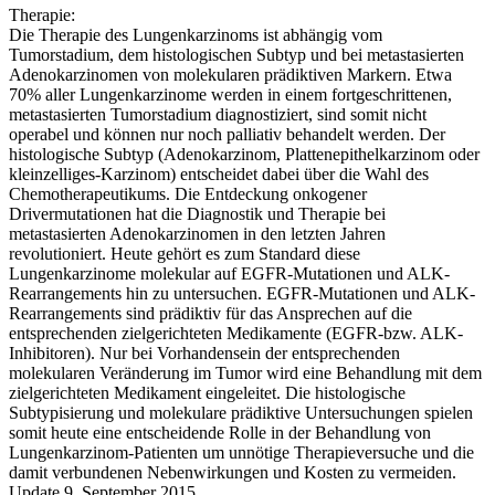
Therapie:
Die Therapie des Lungenkarzinoms ist abhängig vom
Tumorstadium, dem histologischen Subtyp und bei metastasierten
Adenokarzinomen von molekularen prädiktiven Markern. Etwa
70% aller Lungenkarzinome werden in einem fortgeschrittenen,
metastasierten Tumorstadium diagnostiziert, sind somit nicht
operabel und können nur noch palliativ behandelt werden. Der
histologische Subtyp (Adenokarzinom, Plattenepithelkarzinom oder
kleinzelliges-Karzinom) entscheidet dabei über die Wahl des
Chemotherapeutikums. Die Entdeckung onkogener
Drivermutationen hat die Diagnostik und Therapie bei
metastasierten Adenokarzinomen in den letzten Jahren
revolutioniert. Heute gehört es zum Standard diese
Lungenkarzinome molekular auf EGFR-Mutationen und ALK-
Rearrangements hin zu untersuchen. EGFR-Mutationen und ALK-
Rearrangements sind prädiktiv für das Ansprechen auf die
entsprechenden zielgerichteten Medikamente (EGFR-bzw. ALK-
Inhibitoren). Nur bei Vorhandensein der entsprechenden
molekularen Veränderung im Tumor wird eine Behandlung mit dem
zielgerichteten Medikament eingeleitet. Die histologische
Subtypisierung und molekulare prädiktive Untersuchungen spielen
somit heute eine entscheidende Rolle in der Behandlung von
Lungenkarzinom-Patienten um unnötige Therapieversuche und die
damit verbundenen Nebenwirkungen und Kosten zu vermeiden.
Update 9. September 2015