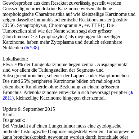
Gewebsproben aus dem Resektat zuverlässig gestellt werden.
Grosszellig neuroendokrine Karzinome weisen ähnliche
morphologische Charakteristika auf wie kleinzellige Karzinome und
zeigen dasselbe immunhistochemische Reaktionsmuster (positiv:
CD56, Synaptophysin, Chromogranin A, ev. TTF1). Die
Tumorzellen sind wie der Name schon sagt aber grösser
(Durchmesser > 3 Lymphozyten) als diejenigen kleinzelliger
Karzinome, haben mehr Zytoplasma und deutlich erkennbare
Nukleolen
(
538)
.
Lokalisation:
Etwa 70% der Lungenkarzinome liegen zentral. Ausgangspunkt
sind vor allem die Teilungsstellen der Segment- und
Subsegmentbronchen, seltener der Lappen- oder Hauptbronchen.
Die rund 25% peripheren Karzinome bilden oft radiologisch
erkennbare Rundherde ohne Beziehung zu einem grösseren
Bronchus. Adenokarzinome entwickeln sich bevorzugt peripher
(
2811)
, kleinzellige Karzinome hingegen eher zentral.
Update 9. September 2015
Klinik
Diagnostik:
Bei Verdacht auf einen Lungentumor muss eine zytologische
und/oder histologische Diagnose angestrebt werden. Tumorgewebe
kann bronchoskopisch gewonnen werden durch bronchiale oder