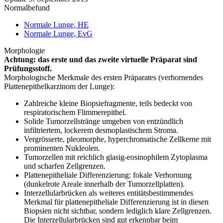
Normalbefund
Normale Lunge, HE
Normale Lunge, EvG
Morphologie
Achtung: das erste und das zweite virtuelle Präparat sind
Prüfungsstoff.
Morphologische Merkmale des ersten Präparates (verhornendes
Plattenepithelkarzinom der Lunge):
Zahlreiche kleine Biopsiefragmente, teils bedeckt von
respiratorischem Flimmerepithel.
Solide Tumorzellstränge umgeben von entzündlich
infiltriertem, lockerem desmoplastischem Stroma.
Vergrösserte, pleomorphe, hyperchromatische Zellkerne mit
prominenten Nukleolen.
Tumorzellen mit reichlich glasig-eosinophilem Zytoplasma
und scharfen Zellgrenzen.
Plattenepitheliale Differenzierung: fokale Verhornung
(dunkelrote Areale innerhalb der Tumorzellplatten).
Interzellularbrücken als weiteres entitätsbestimmendes
Merkmal für plattenepitheliale Differenzierung ist in diesen
Biopsien nicht sichtbar, sondern lediglich klare Zellgrenzen.
Die Interzellularbrücken sind gut erkennbar beim