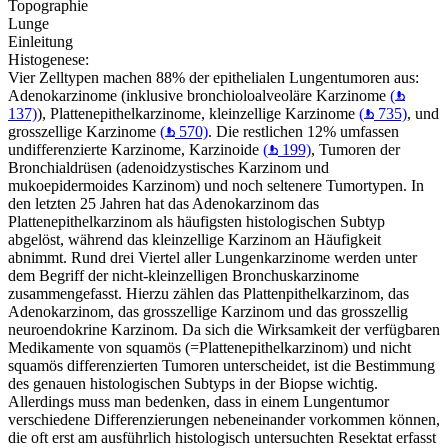
Topographie
Lunge
Einleitung
Histogenese:
Vier Zelltypen machen 88% der epithelialen Lungentumoren aus:
Adenokarzinome (inklusive bronchioloalveoläre Karzinome
(
137)
), Plattenepithelkarzinome, kleinzellige Karzinome
(
735)
, und
grosszellige Karzinome
(
570)
. Die restlichen 12% umfassen
undifferenzierte Karzinome, Karzinoide
(
199)
, Tumoren der
Bronchialdrüsen (adenoidzystisches Karzinom und
mukoepidermoides Karzinom) und noch seltenere Tumortypen. In
den letzten 25 Jahren hat das Adenokarzinom das
Plattenepithelkarzinom als häufigsten histologischen Subtyp
abgelöst, während das kleinzellige Karzinom an Häufigkeit
abnimmt. Rund drei Viertel aller Lungenkarzinome werden unter
dem Begriff der nicht-kleinzelligen Bronchuskarzinome
zusammengefasst. Hierzu zählen das Plattenpithelkarzinom, das
Adenokarzinom, das grosszellige Karzinom und das grosszellig
neuroendokrine Karzinom. Da sich die Wirksamkeit der verfügbaren
Medikamente von squamös (=Plattenepithelkarzinom) und nicht
squamös differenzierten Tumoren unterscheidet, ist die Bestimmung
des genauen histologischen Subtyps in der Biopse wichtig.
Allerdings muss man bedenken, dass in einem Lungentumor
verschiedene Differenzierungen nebeneinander vorkommen können,
die oft erst am ausführlich histologisch untersuchten Resektat erfasst