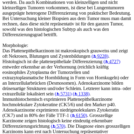
werden. Da auch Kombinationen von kleinzelligen und nicht
kleinzelligen Tumoren vorkommen, ist diese bei Lungentumoren
ausgeprägte heterogene Differenzierung von praktischer Bedeutung.
Bei Untersuchung kleiner Biopsien aus dem Tumor muss man damit
rechnen, dass diese nicht repräsentativ ist für den ganzen Tumor,
sowohl was den histologischen Subtyp als auch was den
Differenzierungsgrad betrifft.
Morphologie:
Das Plattenepithelkarzinom ist makroskopisch grauweiss und zeigt
oft Nekrosen, Blutungen und Zystenbildungen
(
9228)
.
Histologisch ist die plattenepitheliale Differenzierung
(
4727)
entweder erkennbar an der Verhornung (reichlich kräftig
eosinophiles Zytoplasma der Tumorzellen und
extrazytoplasmatische Hornbildung in Form von Hornkugeln) oder
an Interzellularbrücken (Desmosomen). Adenokarzinome bilden
drüsenartige Strukturen und/oder Schleim. Letzterer kann intra- oder
extrazellulär lokalisiert sein
(
5731)
(
1338)
.
Immunhistochemisch exprimieren Plattenepithelkarzinome
hochmolekulare Zytokeratine (CK5/6) und den Marker p40.
Adenokarzinome exprimieren niedrigmolekulares Zytokeratin
(CK7) und in 80% der Fälle TTF-1
(
6150)
. Grosszellige
Karzinome zeigen histologisch keine eindeutig erkennbare
Differenzierungsrichtung
(
570)
. Die Diagnose eines grosszelligen
Karzinoms kann erst nach Untersuchung repräsentativer