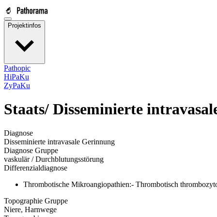
Projektinfos
Pathopic
HiPaKu
ZyPaKu
Staats/
Disseminierte intravasa
Diagnose
Disseminierte intravasale Gerinnung
Diagnose Gruppe
vaskulär / Durchblutungsstörung
Differenzialdiagnose
Thrombotische Mikroangiopathien:- Thrombotisch thrombozyt
Topographie Gruppe
Niere, Harnwege