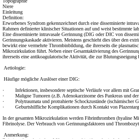
Topographie
Niere
Einleitung
Definition:
Erworbenes Syndrom gekennzeichnet durch eine disseminierte intrava
Rahmen definierter klinischer Situationen auf und weist bestimmte l
Eine disseminierte intravasale Gerinnung (DIG oder DIC von dissemi
Gerinnungskaskade aktivieren. Meistens geschieht dies über den ex
bewirkt eine vermehrte Thrombinbildung, die ihrerseits die plasmati
Mikrozirkulation führt. Neben einer Gesamtaktivierung des Gerinnung
ihrerseits eine antikoagulatorische Aktivität, die zur Blutungsneig
Aetiologie:
Häufige mögliche Auslöser einer DIG:
· Infektionen, insbesondere septische Verläufe vor allem mit Gr
· Maligne Tumoren (z.B. Adenokarzinome des Pankreas und der P
· Polytraumata und protrahierte Schockzustände (ischämischer 
· Geburtshilfliche Komplikationen durch Kontakt von Plazentargewebe
In der gesamten Mikrozirkulation werden Fibrinthromben (hyaline 
Fibrinolyse. Der Verbrauch von Gerinnungsfaktoren und Thrombozyten
Anmerkung: