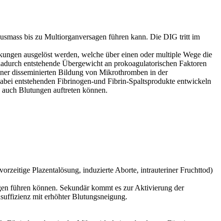
usmass bis zu Multiorganversagen führen kann. Die DIG tritt im
kungen ausgelöst werden, welche über einen oder multiple Wege die
dadurch entstehende Übergewicht an prokoagulatorischen Faktoren
einer disseminierten Bildung von Mikrothromben in der
dabei entstehenden Fibrinogen-und Fibrin-Spaltsprodukte entwickeln
n auch Blutungen auftreten können.
eitige Plazentalösung, induzierte Aborte, intrauteriner Fruchttod)
gen führen können. Sekundär kommt es zur Aktivierung der
suffizienz mit erhöhter Blutungsneigung.