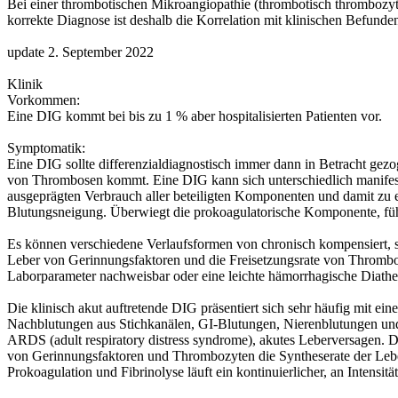
Bei einer thrombotischen Mikroangiopathie (thrombotisch thrombozyt
korrekte Diagnose ist deshalb die Korrelation mit klinischen Befund
update 2. September 2022
Klinik
Vorkommen:
Eine DIG kommt bei bis zu 1 % aber hospitalisierten Patienten vor.
Symptomatik:
Eine DIG sollte differenzialdiagnostisch immer dann in Betracht g
von Thrombosen kommt. Eine DIG kann sich unterschiedlich manifestie
ausgeprägten Verbrauch aller beteiligten Komponenten und damit zu ei
Blutungsneigung. Überwiegt die prokoagulatorische Komponente, fü
Es können verschiedene Verlaufsformen von chronisch kompensiert, su
Leber von Gerinnungsfaktoren und die Freisetzungsrate von Thromb
Laborparameter nachweisbar oder eine leichte hämorrhagische Diath
Die klinisch akut auftretende DIG präsentiert sich sehr häufig mit 
Nachblutungen aus Stichkanälen, GI-Blutungen, Nierenblutungen und 
ARDS (adult respiratory distress syndrome), akutes Leberversagen. Di
von Gerinnungsfaktoren und Thrombozyten die Syntheserate der Lebe
Prokoagulation und Fibrinolyse läuft ein kontinuierlicher, an Intensi