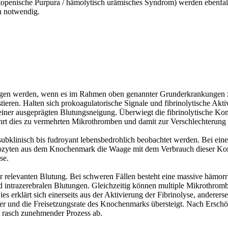
openische Purpura / hämolytisch urämisches Syndrom) werden ebenfalls
en notwendig.
ezogen werden, wenn es im Rahmen oben genannter Grunderkrankungen 
ren. Halten sich prokoagulatorische Signale und fibrinolytische Akti
ner ausgeprägten Blutungsneigung. Überwiegt die fibrinolytische Kompon
hrt dies zu vermehrten Mikrothromben und damit zur Verschlechterung
bklinisch bis fudroyant lebensbedrohlich beobachtet werden. Bei eine
ozyten aus dem Knochenmark die Waage mit dem Verbrauch dieser Kom
ese.
einer relevanten Blutung. Bei schweren Fällen besteht eine massive hä
intrazerebralen Blutungen. Gleichzeitig können multiple Mikrothromb
es erklärt sich einerseits aus der Aktivierung der Fibrinolyse, andere
r und die Freisetzungsrate des Knochenmarks übersteigt. Nach Ersch
tät rasch zunehmender Prozess ab.