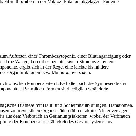
 Fibrinthromben in der Mikrozirkulation abgelagert. Für eine
zum Auftreten einer Thrombozytopenie, einer Blutungsneigung oder
vität die Waage, kommt es bei intensivem Stimulus zu einem
ente, ergibt sich in der Regel eine leichte bis mittlere
 der Organfunktionen bzw. Multiorganversagen.
r chronischen kompensierten DIG halten sich die Syntheserate der
ponenten. Bei milden Formen sind lediglich veränderte
morrhagische Diathese mit Haut- und Schleimhautblutungen, Hämatomen,
osen zu irreversiblen Organschäden führen: akutes Nierenversagen,
rseits aus dem Verbrauch an Gerinnungsfaktoren, wobei der Verbrauch
öpfung der Kompensationsfähigkeit des Gesamtsystems aus