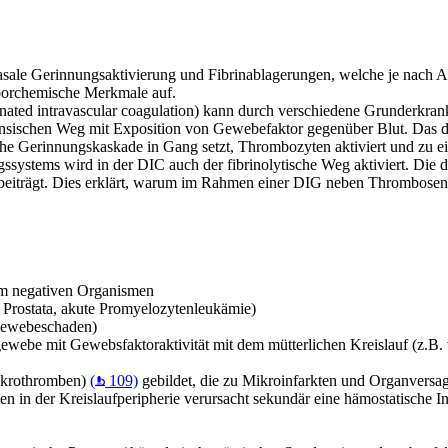
sale Gerinnungsaktivierung und Fibrinablagerungen, welche je nach A
aborchemische Merkmale auf.
nated intravascular coagulation) kann durch verschiedene Grunderkran
trinsischen Weg mit Exposition von Gewebefaktor gegenüber Blut. Das 
sche Gerinnungskaskade in Gang setzt, Thrombozyten aktiviert und zu 
ssystems wird in der DIC auch der fibrinolytische Weg aktiviert. Die 
ung beiträgt. Dies erklärt, warum im Rahmen einer DIG neben Thrombose
am negativen Organismen
rostata, akute Promyelozytenleukämie)
Gewebeschaden)
 mit Gewebsfaktoraktivität mit dem mütterlichen Kreislauf (z.B. vorz
Mikrothromben)
(
109)
gebildet, die zu Mikroinfarkten und Organversa
 in der Kreislaufperipherie verursacht sekundär eine hämostatische In