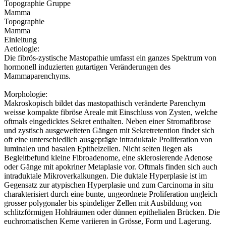
Topographie Gruppe
Mamma
Topographie
Mamma
Einleitung
Aetiologie:
Die fibrös-zystische Mastopathie umfasst ein ganzes Spektrum von
hormonell induzierten gutartigen Veränderungen des
Mammaparenchyms.
Morphologie:
Makroskopisch bildet das mastopathisch veränderte Parenchym
weisse kompakte fibröse Areale mit Einschluss von Zysten, welche
oftmals eingedicktes Sekret enthalten. Neben einer Stromafibrose
und zystisch ausgeweiteten Gängen mit Sekretretention findet sich
oft eine unterschiedlich ausgeprägte intraduktale Proliferation von
luminalen und basalen Epithelzellen. Nicht selten liegen als
Begleitbefund kleine Fibroadenome, eine sklerosierende Adenose
oder Gänge mit apokriner Metaplasie vor. Oftmals finden sich auch
intraduktale Mikroverkalkungen. Die duktale Hyperplasie ist im
Gegensatz zur atypischen Hyperplasie und zum Carcinoma in situ
charakterisiert durch eine bunte, ungeordnete Proliferation ungleich
grosser polygonaler bis spindeliger Zellen mit Ausbildung von
schlitzförmigen Hohlräumen oder dünnen epithelialen Brücken. Die
euchromatischen Kerne variieren in Grösse, Form und Lagerung.