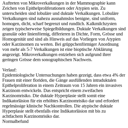
Auftreten von Mikroverkalkungen in der Mammographie kann
Zeichen von Epithelproliferationen oder Atypien sein. Zu
unterscheiden sind lobuläre und duktale Verkalkungen. Lobuläre
Verkalkungen sind nahezu ausnahmslos benigne, sind uniform,
homogen, dicht, scharf begrenzt und rundlich. Kalkmilchzysten
zeigen typischerweise Spiegelbildungen. Duktale Verkalkungen sind
granulär oder linienförmig, differieren in Dichte, Form, Grösse und
Homogenität und sind als Hinweis auf das Vorliegen von Atypien
oder Karzinomen zu werten. Bei grüppchenförmiger Anordnung
von mehr als 5-7 Verkalkungen ist eine bioptische Abklärung
angezeigt. Mikroverkalkungen entziehen sich aufgrund ihrer
geringen Grösse dem sonographischen Nachweis.
Verlauf:
Epidemiologische Untersuchungen haben gezeigt, dass etwa 4% der
Frauen mit einer floriden, die Gänge ausfüllenden intraduktalen
Epithelproliferation in einem Zeitraum von 15 Jahren ein invasives
Karzinom entwickeln. Das entspricht einem zweifachen
Karzinomrisiko. Die duktale Hyperplasie stellt somit eine
Indikatorläsion für ein erhöhtes Karzinomrisiko dar und erfordert
regelmässige klinische Nachkontrollen. Die atypische duktale
Hyperplasie stellt ebenfalls eine Indikatorläsion mit bis zu
achtfachem Karzinomrisiko dar.
Normalbefund