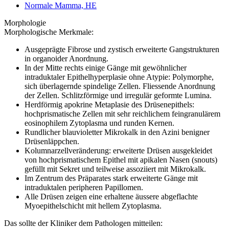
Normale Mamma, HE
Morphologie
Morphologische Merkmale:
Ausgeprägte Fibrose und zystisch erweiterte Gangstrukturen
in organoider Anordnung.
In der Mitte rechts einige Gänge mit gewöhnlicher
intraduktaler Epithelhyperplasie ohne Atypie: Polymorphe,
sich überlagernde spindelige Zellen. Fliessende Anordnung
der Zellen. Schlitzförmige und irregulär geformte Lumina.
Herdförmig apokrine Metaplasie des Drüsenepithels:
hochprismatische Zellen mit sehr reichlichem feingranulärem
eosinophilem Zytoplasma und runden Kernen.
Rundlicher blauvioletter Mikrokalk in den Azini benigner
Drüsenläppchen.
Kolumnarzellveränderung: erweiterte Drüsen ausgekleidet
von hochprismatischem Epithel mit apikalen Nasen (snouts)
gefüllt mit Sekret und teilweise assoziiert mit Mikrokalk.
Im Zentrum des Präparates stark erweiterte Gänge mit
intraduktalen peripheren Papillomen.
Alle Drüsen zeigen eine erhaltene äussere abgeflachte
Myoepithelschicht mit hellem Zytoplasma.
Das sollte der Kliniker dem Pathologen mitteilen: