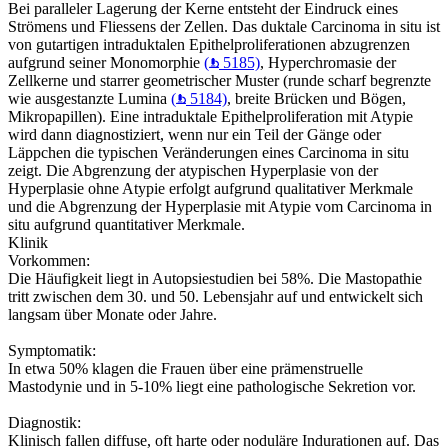
Bei paralleler Lagerung der Kerne entsteht der Eindruck eines
Strömens und Fliessens der Zellen. Das duktale Carcinoma in situ ist
von gutartigen intraduktalen Epithelproliferationen abzugrenzen
aufgrund seiner Monomorphie
(
5185)
, Hyperchromasie der
Zellkerne und starrer geometrischer Muster (runde scharf begrenzte
wie ausgestanzte Lumina
(
5184)
, breite Brücken und Bögen,
Mikropapillen). Eine intraduktale Epithelproliferation mit Atypie
wird dann diagnostiziert, wenn nur ein Teil der Gänge oder
Läppchen die typischen Veränderungen eines Carcinoma in situ
zeigt. Die Abgrenzung der atypischen Hyperplasie von der
Hyperplasie ohne Atypie erfolgt aufgrund qualitativer Merkmale
und die Abgrenzung der Hyperplasie mit Atypie vom Carcinoma in
situ aufgrund quantitativer Merkmale.
Klinik
Vorkommen:
Die Häufigkeit liegt in Autopsiestudien bei 58%. Die Mastopathie
tritt zwischen dem 30. und 50. Lebensjahr auf und entwickelt sich
langsam über Monate oder Jahre.
Symptomatik:
In etwa 50% klagen die Frauen über eine prämenstruelle
Mastodynie und in 5-10% liegt eine pathologische Sekretion vor.
Diagnostik:
Klinisch fallen diffuse, oft harte oder noduläre Indurationen auf. Das