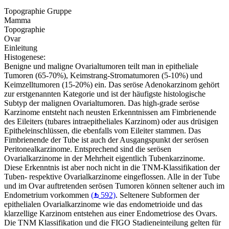
Topographie Gruppe
Mamma
Topographie
Ovar
Einleitung
Histogenese:
Benigne und maligne Ovarialtumoren teilt man in epitheliale
Tumoren (65-70%), Keimstrang-Stromatumoren (5-10%) und
Keimzelltumoren (15-20%) ein. Das seröse Adenokarzinom gehört
zur erstgenannten Kategorie und ist der häufigste histologische
Subtyp der malignen Ovarialtumoren. Das high-grade seröse
Karzinome entsteht nach neusten Erkenntnissen am Fimbrienende
des Eileiters (tubares intraepitheliales Karzinom) oder aus drüsigen
Epitheleinschlüssen, die ebenfalls vom Eileiter stammen. Das
Fimbrienende der Tube ist auch der Ausgangspunkt der serösen
Peritonealkarzinome. Entsprechend sind die serösen
Ovarialkarzinome in der Mehrheit eigentlich Tubenkarzinome.
Diese Erkenntnis ist aber noch nicht in die TNM-Klassifikation der
Tuben- respektive Ovarialkarzinome eingeflossen. Alle in der Tube
und im Ovar auftretenden serösen Tumoren können seltener auch im
Endometrium vorkommen
(
592)
. Seltenere Subformen der
epithelialen Ovarialkarzinome wie das endometrioide und das
klarzellige Karzinom entstehen aus einer Endometriose des Ovars.
Die TNM Klassifikation und die FIGO Stadieneinteilung gelten für