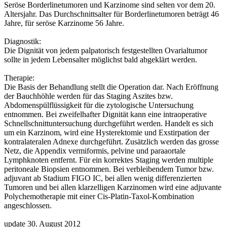
Seröse Borderlinetumoren und Karzinome sind selten vor dem 20.
Altersjahr. Das Durchschnittsalter für Borderlinetumoren beträgt 46
Jahre, für seröse Karzinome 56 Jahre.
Diagnostik:
Die Dignität von jedem palpatorisch festgestellten Ovarialtumor
sollte in jedem Lebensalter möglichst bald abgeklärt werden.
Therapie:
Die Basis der Behandlung stellt die Operation dar. Nach Eröffnung
der Bauchhöhle werden für das Staging Aszites bzw.
Abdomenspülflüssigkeit für die zytologische Untersuchung
entnommen. Bei zweifelhafter Dignität kann eine intraoperative
Schnellschnittuntersuchung durchgeführt werden. Handelt es sich
um ein Karzinom, wird eine Hysterektomie und Exstirpation der
kontralateralen Adnexe durchgeführt. Zusätzlich werden das grosse
Netz, die Appendix vermiformis, pelvine und paraaortale
Lymphknoten entfernt. Für ein korrektes Staging werden multiple
peritoneale Biopsien entnommen. Bei verbleibendem Tumor bzw.
adjuvant ab Stadium FIGO IC, bei allen wenig differenzierten
Tumoren und bei allen klarzelligen Karzinomen wird eine adjuvante
Polychemotherapie mit einer Cis-Platin-Taxol-Kombination
angeschlossen.
update 30. August 2012