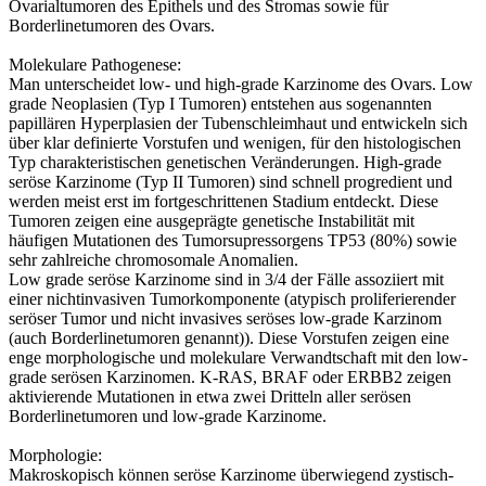
Ovarialtumoren des Epithels und des Stromas sowie für
Borderlinetumoren des Ovars.
Molekulare Pathogenese:
Man unterscheidet low- und high-grade Karzinome des Ovars. Low
grade Neoplasien (Typ I Tumoren) entstehen aus sogenannten
papillären Hyperplasien der Tubenschleimhaut und entwickeln sich
über klar definierte Vorstufen und wenigen, für den histologischen
Typ charakteristischen genetischen Veränderungen. High-grade
seröse Karzinome (Typ II Tumoren) sind schnell progredient und
werden meist erst im fortgeschrittenen Stadium entdeckt. Diese
Tumoren zeigen eine ausgeprägte genetische Instabilität mit
häufigen Mutationen des Tumorsupressorgens TP53 (80%) sowie
sehr zahlreiche chromosomale Anomalien.
Low grade seröse Karzinome sind in 3/4 der Fälle assoziiert mit
einer nichtinvasiven Tumorkomponente (atypisch proliferierender
seröser Tumor und nicht invasives seröses low-grade Karzinom
(auch Borderlinetumoren genannt)). Diese Vorstufen zeigen eine
enge morphologische und molekulare Verwandtschaft mit den low-
grade serösen Karzinomen. K-RAS, BRAF oder ERBB2 zeigen
aktivierende Mutationen in etwa zwei Dritteln aller serösen
Borderlinetumoren und low-grade Karzinome.
Morphologie:
Makroskopisch können seröse Karzinome überwiegend zystisch-