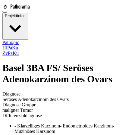
Projektinfos
Pathopic
HiPaKu
ZyPaKu
Basel 3BA FS/
Seröses
Adenokarzinom des Ovars
Diagnose
Seröses Adenokarzinom des Ovars
Diagnose Gruppe
maligner Tumor
Differenzialdiagnose
- Klarzelliges Karzinom- Endometrioides Karzinom-
Muzinöses Karzinom