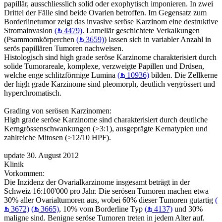
papillär, ausschliesslich solid oder exophytisch imponieren. In zwei
Drittel der Fälle sind beide Ovarien betroffen. Im Gegensatz zum
Borderlinetumor zeigt das invasive seröse Karzinom eine destruktive
Stromainvasion
(
4479)
. Lamellär geschichtete Verkalkungen
(Psammomkörperchen
(
3659)
) lassen sich in variabler Anzahl in
serös papillären Tumoren nachweisen.
Histologisch sind high grade seröse Karzinome charakterisiert durch
solide Tumorareale, komplexe, verzweigte Papillen und Drüsen,
welche enge schlitzförmige Lumina
(
10936)
bilden. Die Zellkerne
der high grade Karzinome sind pleomorph, deutlich vergrössert und
hyperchromatisch.
Grading von serösen Karzinomen:
High grade seröse Karzinome sind charakterisiert durch deutliche
Kerngrössenschwankungen (>3:1), ausgeprägte Kernatypien und
zahlreiche Mitosen (>12/10 HPF).
update 30. August 2012
Klinik
Vorkommen:
Die Inzidenz der Ovarialkarzinome insgesamt beträgt in der
Schweiz 16:100'000 pro Jahr. Die serösen Tumoren machen etwa
30% aller Ovarialtumoren aus, wobei 60% dieser Tumoren gutartig
(
3672)
(
3665)
, 10% vom Borderline Typ
(
4137)
und 30%
maligne sind. Benigne seröse Tumoren treten in jedem Alter auf.