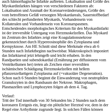
auch hämorrhagische Infarkte auftreten. Lokalisation und Größe des
Myokardinfarktes hängen von verschiedenen Faktoren ab:
Lokalisation und Ausmaß der Koronarveränderungen, Größe des
vom betroffenen Gefäß versorgten Myokardareals, Sauerstoffbedarf
des schlecht perfundierten Myokards, Vorhandensein von
Kollateralen und Vorhandensein von Koronarspasmen.
Entscheidendes morphologisches Kriterium für den Myokardinfarkt
ist der irreversible Untergang von Herzmuskelzellen. Das Myokard
im Zentrum des Infarktes zeigt eine Koagulationsnekrose
gekennzeichnet durch Hypereosinophilie des Zytoplasma und
Kernpyknose. Am HE Schnitt sind diese Merkmale etwa ab 6
Stunden nach Infarktbeginn nachweisbar. Makroskopisch imponiert
das Infarktareal jetzt lehmgelb und leicht erhaben. In den
Randpartien und subendokardial (Ernährung per diffusionem vom
Ventrikellumen her) treten als Zeichen einer reversiblen
ischämischen Schädigung Herzmuskelzellen mit hellem
pflanzenzellartigem Zytoplasma auf (=vakuoläre Degeneration).
Schon nach 6 Stunden beginnt die Einwanderung von neutrophilen
Granulozyten in den Randsaum der Nekrose. Makrophagen,
Plasmazellen und Lymphozyten folgen ab dem 4. Tag.
Verlauf:
Tritt der Tod innerhalb von 30 Sekunden bis 2 Stunden nach dem
koronaren Ereignis ein, liegt ein plötzlicher Herztod vor, dem in der
Regel eine Arrhythmie zugrunde liegt. In solchen Fällen können