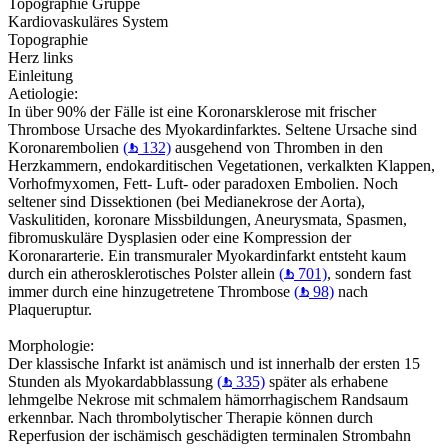
Topographie Gruppe
Kardiovaskuläres System
Topographie
Herz links
Einleitung
Aetiologie:
In über 90% der Fälle ist eine Koronarsklerose mit frischer
Thrombose Ursache des Myokardinfarktes. Seltene Ursache sind
Koronarembolien
(
132)
ausgehend von Thromben in den
Herzkammern, endokarditischen Vegetationen, verkalkten Klappen,
Vorhofmyxomen, Fett- Luft- oder paradoxen Embolien. Noch
seltener sind Dissektionen (bei Medianekrose der Aorta),
Vaskulitiden, koronare Missbildungen, Aneurysmata, Spasmen,
fibromuskuläre Dysplasien oder eine Kompression der
Koronararterie. Ein transmuraler Myokardinfarkt entsteht kaum
durch ein atherosklerotisches Polster allein
(
701)
, sondern fast
immer durch eine hinzugetretene Thrombose
(
98)
nach
Plaqueruptur.
Morphologie:
Der klassische Infarkt ist anämisch und ist innerhalb der ersten 15
Stunden als Myokardabblassung
(
335)
später als erhabene
lehmgelbe Nekrose mit schmalem hämorrhagischem Randsaum
erkennbar. Nach thrombolytischer Therapie können durch
Reperfusion der ischämisch geschädigten terminalen Strombahn