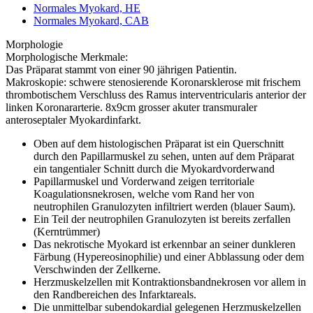
Normales Myokard, HE
Normales Myokard, CAB
Morphologie
Morphologische Merkmale:
Das Präparat stammt von einer 90 jährigen Patientin.
Makroskopie: schwere stenosierende Koronarsklerose mit frischem
thrombotischem Verschluss des Ramus interventricularis anterior der
linken Koronararterie. 8x9cm grosser akuter transmuraler
anteroseptaler Myokardinfarkt.
Oben auf dem histologischen Präparat ist ein Querschnitt
durch den Papillarmuskel zu sehen, unten auf dem Präparat
ein tangentialer Schnitt durch die Myokardvorderwand
Papillarmuskel und Vorderwand zeigen territoriale
Koagulationsnekrosen, welche vom Rand her von
neutrophilen Granulozyten infiltriert werden (blauer Saum).
Ein Teil der neutrophilen Granulozyten ist bereits zerfallen
(Kerntrümmer)
Das nekrotische Myokard ist erkennbar an seiner dunkleren
Färbung (Hypereosinophilie) und einer Abblassung oder dem
Verschwinden der Zellkerne.
Herzmuskelzellen mit Kontraktionsbandnekrosen vor allem in
den Randbereichen des Infarktareals.
Die unmittelbar subendokardial gelegenen Herzmuskelzellen