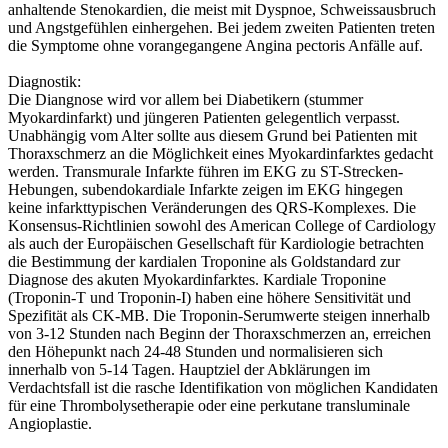
anhaltende Stenokardien, die meist mit Dyspnoe, Schweissausbruch
und Angstgefühlen einhergehen. Bei jedem zweiten Patienten treten
die Symptome ohne vorangegangene Angina pectoris Anfälle auf.
Diagnostik:
Die Diangnose wird vor allem bei Diabetikern (stummer
Myokardinfarkt) und jüngeren Patienten gelegentlich verpasst.
Unabhängig vom Alter sollte aus diesem Grund bei Patienten mit
Thoraxschmerz an die Möglichkeit eines Myokardinfarktes gedacht
werden. Transmurale Infarkte führen im EKG zu ST-Strecken-
Hebungen, subendokardiale Infarkte zeigen im EKG hingegen
keine infarkttypischen Veränderungen des QRS-Komplexes. Die
Konsensus-Richtlinien sowohl des American College of Cardiology
als auch der Europäischen Gesellschaft für Kardiologie betrachten
die Bestimmung der kardialen Troponine als Goldstandard zur
Diagnose des akuten Myokardinfarktes. Kardiale Troponine
(Troponin-T und Troponin-I) haben eine höhere Sensitivität und
Spezifität als CK-MB. Die Troponin-Serumwerte steigen innerhalb
von 3-12 Stunden nach Beginn der Thoraxschmerzen an, erreichen
den Höhepunkt nach 24-48 Stunden und normalisieren sich
innerhalb von 5-14 Tagen. Hauptziel der Abklärungen im
Verdachtsfall ist die rasche Identifikation von möglichen Kandidaten
für eine Thrombolysetherapie oder eine perkutane transluminale
Angioplastie.