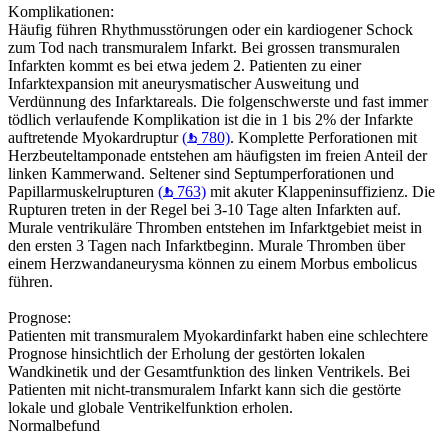
Komplikationen:
Häufig führen Rhythmusstörungen oder ein kardiogener Schock
zum Tod nach transmuralem Infarkt. Bei grossen transmuralen
Infarkten kommt es bei etwa jedem 2. Patienten zu einer
Infarktexpansion mit aneurysmatischer Ausweitung und
Verdünnung des Infarktareals. Die folgenschwerste und fast immer
tödlich verlaufende Komplikation ist die in 1 bis 2% der Infarkte
auftretende Myokardruptur
(
780)
. Komplette Perforationen mit
Herzbeuteltamponade entstehen am häufigsten im freien Anteil der
linken Kammerwand. Seltener sind Septumperforationen und
Papillarmuskelrupturen
(
763)
mit akuter Klappeninsuffizienz. Die
Rupturen treten in der Regel bei 3-10 Tage alten Infarkten auf.
Murale ventrikuläre Thromben entstehen im Infarktgebiet meist in
den ersten 3 Tagen nach Infarktbeginn. Murale Thromben über
einem Herzwandaneurysma können zu einem Morbus embolicus
führen.
Prognose:
Patienten mit transmuralem Myokardinfarkt haben eine schlechtere
Prognose hinsichtlich der Erholung der gestörten lokalen
Wandkinetik und der Gesamtfunktion des linken Ventrikels. Bei
Patienten mit nicht-transmuralem Infarkt kann sich die gestörte
lokale und globale Ventrikelfunktion erholen.
Normalbefund