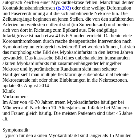
autoptisch Zeichen einer Myokardnekrose fehlen. Manchmal deuten
Kontraktionsbandnekrosen
(
202)
oder eine wellige Deformation
und Faserverdünnung auf die sich anbahnende Nekrose hin. Die
Zelluntergänge beginnen an jenen Stellen, die von den zuführenden
Arterien am weitesten entfernt sind (im Subendokard) und breiten
sich von dort in Richtung zum Epikard aus. Die endgültige
Infarktgrösse ist nach etwa 4 bis 6 Stunden erreicht. Da heute viele
Koronarthrombosen durch rasche therapeutische Intervention nach
Symptombeginn erfolgreich wiedereröffnet werden können, hat sich
das morphologische Bild des Myokardinfarkts in den letzten Jahren
gewandelt. Das klassische Bild eines unbehandelten transmuralen
akuten Myokardinfarkts mit zusammenhängender lehmgelber
Nekrose und hyperämischem Randsaum sieht man seltener.
Häufiger sieht man multiple fleckförmige subendokardial betonte
Nekroseareale mit oder ohne Einblutungen in die Nekrosezonen.
update 30. August 2014
Klinik
Vorkommen:
Im Alter von 40-70 Jahren treten Myokardinfarkte häufiger bei
Männern auf. Nach dem 70. Altersjahr sind Infarkte bei Männern
und Frauen gleich häufig. Die meisten Patienten sind über 45 Jahre
alt.
Symptomatik:
Typisch für den akuten Myokardinfarkt sind länger als 15 Minuten