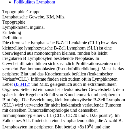
Follikuläres Lymphom
Topographie Gruppe
Lymphatische Gewebe, KM, Milz
Topographie
Lymphknoten, inguinal
Einleitung
Definition:
Die chronische lymphatische B-Zell Leukämie (CLL) bzw. das
kleinzellige lymphozytische B-Zell Lymphom (SLL) ist eine
überwiegend aus monomorphen kleinen, runden bis leicht
irregulären B Lymphozyten bestehende Neoplasie. In
Gewebsinfiltraten bilden sich zusätzlich Proliferationszentren mit
vermehrt Paraimmunoblasten (Pseudofollikelbildung). Meist ist das
periphere Blut und das Knochenmark befallen (leukämischer
Verlauf=CLL). Infiltrate finden sich zudem oft in Lymphknoten,
Leber
(
3412)
und Milz, gelegentlich auch in extramedullären
Organen. Selten ist ein zunächst aleukämischer Gewebsbefall, dem
später in der Regel ein Befall von Knochenmark und peripherem
Blut folgt. Die Bezeichnung kleinlymphozytische B-Zell Lymphom
(SLL) wird verwendet für nicht leukämisch verlaufende Tumoren
mit derselben Tumorzellmorphologie und demselben
Immunphänotyp einer CLL (CD5, CD20 und CD23 positiv). Im
Falle eines SLL findet sich eine Lymphadenopathie, die Anzahl B-
9
Lymphozyten im peripheren Blut beträgt <5x10
/l und eine