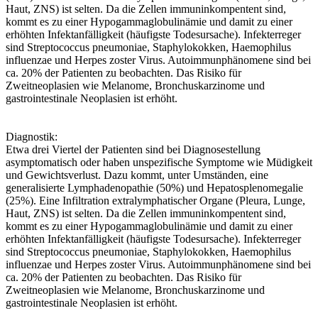
Haut, ZNS) ist selten. Da die Zellen immuninkompentent sind,
kommt es zu einer Hypogammaglobulinämie und damit zu einer
erhöhten Infektanfälligkeit (häufigste Todesursache). Infekterreger
sind Streptococcus pneumoniae, Staphylokokken, Haemophilus
influenzae und Herpes zoster Virus. Autoimmunphänomene sind bei
ca. 20% der Patienten zu beobachten. Das Risiko für
Zweitneoplasien wie Melanome, Bronchuskarzinome und
gastrointestinale Neoplasien ist erhöht.
Diagnostik:
Etwa drei Viertel der Patienten sind bei Diagnosestellung
asymptomatisch oder haben unspezifische Symptome wie Müdigkeit
und Gewichtsverlust. Dazu kommt, unter Umständen, eine
generalisierte Lymphadenopathie (50%) und Hepatosplenomegalie
(25%). Eine Infiltration extralymphatischer Organe (Pleura, Lunge,
Haut, ZNS) ist selten. Da die Zellen immuninkompentent sind,
kommt es zu einer Hypogammaglobulinämie und damit zu einer
erhöhten Infektanfälligkeit (häufigste Todesursache). Infekterreger
sind Streptococcus pneumoniae, Staphylokokken, Haemophilus
influenzae und Herpes zoster Virus. Autoimmunphänomene sind bei
ca. 20% der Patienten zu beobachten. Das Risiko für
Zweitneoplasien wie Melanome, Bronchuskarzinome und
gastrointestinale Neoplasien ist erhöht.