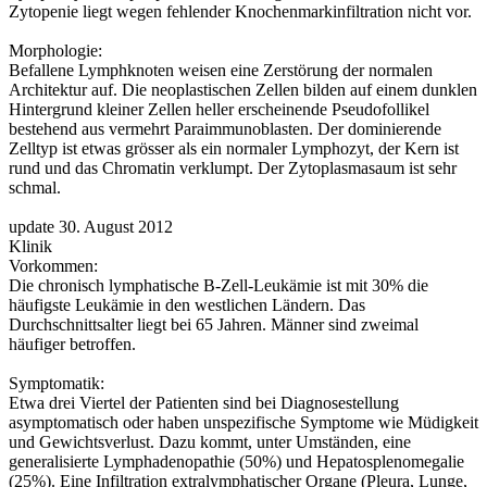
Zytopenie liegt wegen fehlender Knochenmarkinfiltration nicht vor.
Morphologie:
Befallene Lymphknoten weisen eine Zerstörung der normalen
Architektur auf. Die neoplastischen Zellen bilden auf einem dunklen
Hintergrund kleiner Zellen heller erscheinende Pseudofollikel
bestehend aus vermehrt Paraimmunoblasten. Der dominierende
Zelltyp ist etwas grösser als ein normaler Lymphozyt, der Kern ist
rund und das Chromatin verklumpt. Der Zytoplasmasaum ist sehr
schmal.
update 30. August 2012
Klinik
Vorkommen:
Die chronisch lymphatische B-Zell-Leukämie ist mit 30% die
häufigste Leukämie in den westlichen Ländern. Das
Durchschnittsalter liegt bei 65 Jahren. Männer sind zweimal
häufiger betroffen.
Symptomatik:
Etwa drei Viertel der Patienten sind bei Diagnosestellung
asymptomatisch oder haben unspezifische Symptome wie Müdigkeit
und Gewichtsverlust. Dazu kommt, unter Umständen, eine
generalisierte Lymphadenopathie (50%) und Hepatosplenomegalie
(25%). Eine Infiltration extralymphatischer Organe (Pleura, Lunge,