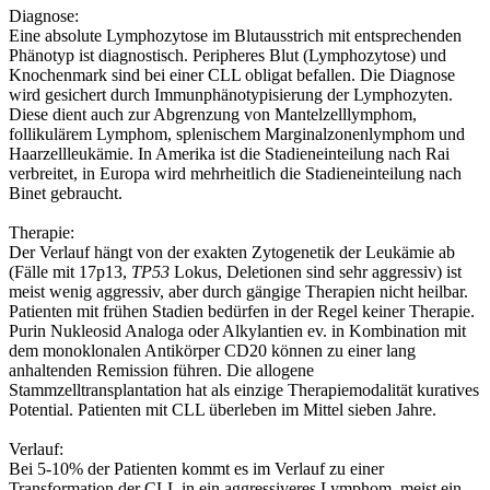
Diagnose:
Eine absolute Lymphozytose im Blutausstrich mit entsprechenden
Phänotyp ist diagnostisch. Peripheres Blut (Lymphozytose) und
Knochenmark sind bei einer CLL obligat befallen. Die Diagnose
wird gesichert durch Immunphänotypisierung der Lymphozyten.
Diese dient auch zur Abgrenzung von Mantelzelllymphom,
follikulärem Lymphom, splenischem Marginalzonenlymphom und
Haarzellleukämie. In Amerika ist die Stadieneinteilung nach Rai
verbreitet, in Europa wird mehrheitlich die Stadieneinteilung nach
Binet gebraucht.
Therapie:
Der Verlauf hängt von der exakten Zytogenetik der Leukämie ab
(Fälle mit 17p13,
TP53
Lokus, Deletionen sind sehr aggressiv) ist
meist wenig aggressiv, aber durch gängige Therapien nicht heilbar.
Patienten mit frühen Stadien bedürfen in der Regel keiner Therapie.
Purin Nukleosid Analoga oder Alkylantien ev. in Kombination mit
dem monoklonalen Antikörper CD20 können zu einer lang
anhaltenden Remission führen. Die allogene
Stammzelltransplantation hat als einzige Therapiemodalität kuratives
Potential. Patienten mit CLL überleben im Mittel sieben Jahre.
Verlauf:
Bei 5-10% der Patienten kommt es im Verlauf zu einer
Transformation der CLL in ein aggressiveres Lymphom, meist ein