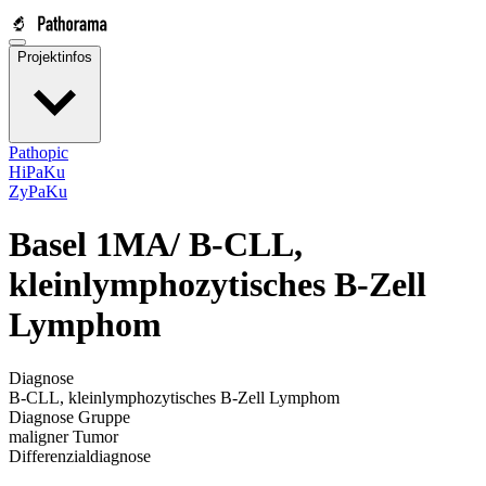
Projektinfos
Pathopic
HiPaKu
ZyPaKu
Basel 1MA/
B-CLL,
kleinlymphozytisches B-Zell
Lymphom
Diagnose
B-CLL, kleinlymphozytisches B-Zell Lymphom
Diagnose Gruppe
maligner Tumor
Differenzialdiagnose