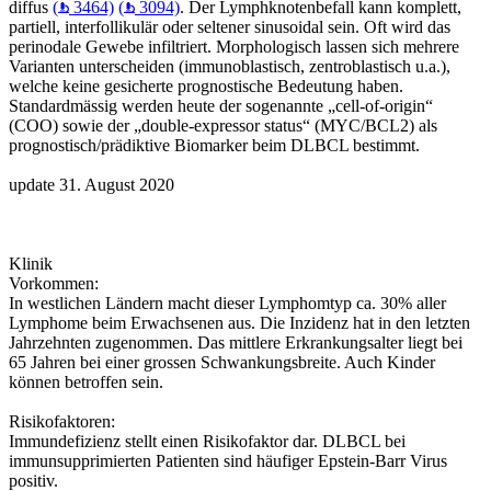
diffus
(
3464)
(
3094)
. Der Lymphknotenbefall kann komplett,
partiell, interfollikulär oder seltener sinusoidal sein. Oft wird das
perinodale Gewebe infiltriert. Morphologisch lassen sich mehrere
Varianten unterscheiden (immunoblastisch, zentroblastisch u.a.),
welche keine gesicherte prognostische Bedeutung haben.
Standardmässig werden heute der sogenannte „cell-of-origin“
(COO) sowie der „double-expressor status“ (MYC/BCL2) als
prognostisch/prädiktive Biomarker beim DLBCL bestimmt.
update 31. August 2020
Klinik
Vorkommen:
In westlichen Ländern macht dieser Lymphomtyp ca. 30% aller
Lymphome beim Erwachsenen aus. Die Inzidenz hat in den letzten
Jahrzehnten zugenommen. Das mittlere Erkrankungsalter liegt bei
65 Jahren bei einer grossen Schwankungsbreite. Auch Kinder
können betroffen sein.
Risikofaktoren:
Immundefizienz stellt einen Risikofaktor dar. DLBCL bei
immunsupprimierten Patienten sind häufiger Epstein-Barr Virus
positiv.