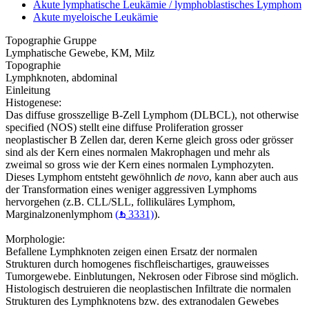
Akute lymphatische Leukämie / lymphoblastisches Lymphom
Akute myeloische Leukämie
Topographie Gruppe
Lymphatische Gewebe, KM, Milz
Topographie
Lymphknoten, abdominal
Einleitung
Histogenese:
Das diffuse grosszellige B-Zell Lymphom (DLBCL), not otherwise
specified (NOS) stellt eine diffuse Proliferation grosser
neoplastischer B Zellen dar, deren Kerne gleich gross oder grösser
sind als der Kern eines normalen Makrophagen und mehr als
zweimal so gross wie der Kern eines normalen Lymphozyten.
Dieses Lymphom entsteht gewöhnlich
de novo
, kann aber auch aus
der Transformation eines weniger aggressiven Lymphoms
hervorgehen (z.B. CLL/SLL, follikuläres Lymphom,
Marginalzonenlymphom
(
3331)
).
Morphologie:
Befallene Lymphknoten zeigen einen Ersatz der normalen
Strukturen durch homogenes fischfleischartiges, grauweisses
Tumorgewebe. Einblutungen, Nekrosen oder Fibrose sind möglich.
Histologisch destruieren die neoplastischen Infiltrate die normalen
Strukturen des Lymphknotens bzw. des extranodalen Gewebes