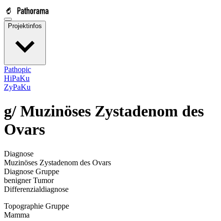
Projektinfos
Pathopic
HiPaKu
ZyPaKu
g/
Muzinöses Zystadenom des
Ovars
Diagnose
Muzinöses Zystadenom des Ovars
Diagnose Gruppe
benigner Tumor
Differenzialdiagnose
Topographie Gruppe
Mamma