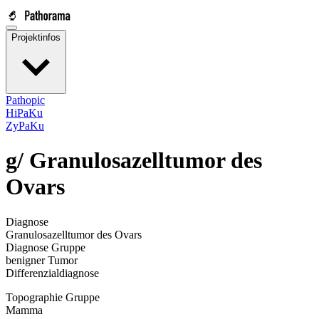
Projektinfos
Pathopic
HiPaKu
ZyPaKu
g/
Granulosazelltumor des
Ovars
Diagnose
Granulosazelltumor des Ovars
Diagnose Gruppe
benigner Tumor
Differenzialdiagnose
Topographie Gruppe
Mamma