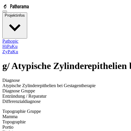
Projektinfos
Pathopic
HiPaKu
ZyPaKu
g/
Atypische Zylinderepithelien
Diagnose
Atypische Zylinderepithelien bei Gestagentherapie
Diagnose Gruppe
Entzündung / Reparatur
Differenzialdiagnose
Topographie Gruppe
Mamma
Topographie
Portio