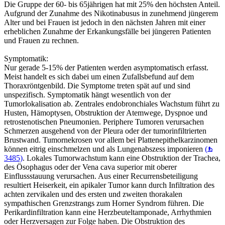
Die Gruppe der 60- bis 65jährigen hat mit 25% den höchsten Anteil.
Aufgrund der Zunahme des Nikotinabusus in zunehmend jüngerem
Alter und bei Frauen ist jedoch in den nächsten Jahren mit einer
erheblichen Zunahme der Erkankungsfälle bei jüngeren Patienten
und Frauen zu rechnen.
Symptomatik:
Nur gerade 5-15% der Patienten werden asymptomatisch erfasst.
Meist handelt es sich dabei um einen Zufallsbefund auf dem
Thoraxröntgenbild. Die Symptome treten spät auf und sind
unspezifisch. Symptomatik hängt wesentlich von der
Tumorlokalisation ab. Zentrales endobronchiales Wachstum führt zu
Husten, Hämoptysen, Obstruktion der Atemwege, Dyspnoe und
retrostenotischen Pneumonien. Periphere Tumoren verursachen
Schmerzen ausgehend von der Pleura oder der tumorinfiltrierten
Brustwand. Tumornekrosen vor allem bei Plattenepithelkarzinomen
können eitrig einschmelzen und als Lungenabszess imponieren
(
3485)
. Lokales Tumorwachstum kann eine Obstruktion der Trachea,
des Ösophagus oder der Vena cava superior mit oberer
Einflussstauung verursachen. Aus einer Recurrensbeteiligung
resultiert Heiserkeit, ein apikaler Tumor kann durch Infiltration des
achten zervikalen und des ersten und zweiten thorakalen
sympathischen Grenzstrangs zum Horner Syndrom führen. Die
Perikardinfiltration kann eine Herzbeuteltamponade, Arrhythmien
oder Herzversagen zur Folge haben. Die Obstruktion des