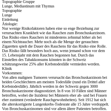
Topographie Gruppe
Lunge, Mediastinum mit Thymus
Topographie
Lunge
Einleitung
Ätiologie:
Nur wenige Risikofaktoren haben eine so enge Beziehung zur
verursachten Krankheit wie das Rauchen zum Bronchuskarzinom.
Das Risiko eines Rauchers ist mindestens zehnmal höher als bei
einem Nichtraucher. Mehr noch als die Menge der gerauchten
Zigaretten spielt die Dauer des Rauchens für das Risiko eine Rolle.
Das Risiko fällt besonders hoch aus, wenn jemand schon vor dem
15. Lebensjahr mit dem Rauchen begonnen hat. Durch das
Einstellen des Tabakkonsums könnten in der Schweiz
schätzungsweise 25% aller Krebstodesfälle vermieden werden.
Klinik
Vorkommen:
Von allen malignen Tumoren verursacht das Bronchuskarzinom bei
beiden Geschlechtern am meisten Todesfälle (rund ein Drittel aller
Krebstodesfälle). Jährlich werden in der Schweiz gegen 3000
Bronchuskarzinome diagnostiziert. In 8 von 10 Fällen sind Männer
betroffen, wobei die Inzidenz bei Männern eher ab- und bei Frauen
eher zunimmt (veränderte Rauchgewohnheiten). Seit 1912 hat sich
die alterskorrigierte Lungenkrebs-Todesrate alle 15 Jahre verdoppelt.
Von Bronchuskarzinomen sind vor allem ältere Patienten betroffen.