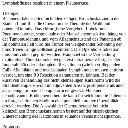
Lymphabflusses resultiert in einem Pleuraerguss.
Therapie:
Bei einem lokalisierten nicht kleinzelligen Bronchuskarzinom der
Stadien I und II ist die Operation die Therapie der Wahl und
potentiell kurativ. Das chirurgische Vorgehen, Lobektomie,
Pneumonektomie, segmentale oder Manschettenresektion, hängt von
der Tumorausdehung und vom Allgemeinzustand des Patienten ab.
Im optimalen Fall wird der Tumor bei weitgehender Schonung der
tumorfreien Lunge vollständig entfernt. Die Operationsindikation
muss individuell geprüft werden. Hauptziel ist die Vermeidung
explorativer Thorakotomien wegen erst intraoperativ festgestellter
Inoperabilität oder inkomplette Resektionen (wie im vorliegenden
Fall). Alle hilären und mediastinalen Lymphknoten müssen entfernt
werden, um eine R0 Resektion garantieren zu können. Bei der
kurativen Behandlung des nicht kleinzelligen Karzinoms wird die
Strahlentherapie sowohl im adjuvanten Ansatz postoperativ als auch
als alleinige primäre Therapieform eingesetzt. Mit einer
neoadjuvanten Radiochemotherapie kann für selektionierte Patienten
im fortgeschrittenen Stadium eine potentiell kurative Operabilität
erreicht werden. Die Auswahl der Chemotherapie bei nicht
kleinzelligen Bronchuskarzinomen basiert auf der histologischen
Unterscheidung des Karzinoms in squamös versus nicht squamös.
Prognose: