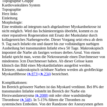
Topographie Gruppe
Kardiovaskuläres System
Topographie
Herz links
Einleitung
Morphologie:
Eine restitutio ad integrum nach abgelaufener Myokardnekrose ist
nicht möglich. Wird das Ischämieereignis überlebt, kommt es zu
einer reparativen Regeneration mit Ersatz der Muskulatur durch
kollagenreiches Narbengewebe. Dieser Vorgang setzt etwa ab dem
9. Tag nach Infarkt ein und dauert bis zur vollständigen narbigen
Ausheilung bei transmuralem Infarkt etwa 50 Tage. Makroskopisch
imponiert die Narbe als fasriges weisses derbes Areal. Von einem
Infarkt spricht man, wenn die Nekroseareale einen Durchmesser von
mindestens 3cm Durchmesser haben. Ab dieser Grösse kann
klinisch das Bild eines Myokardinfarktes ausgelöst werden.
Kleinere, makroskopisch sichtbare Narben werden als grobfleckige
Myokardfibrose
(
873)
(
234)
bezeichnet.
Komplikationen:
Im Bereich grösserer Narben ist das Myokard verdünnt. Bei 8% der
transmuralen Infarkte entsteht im Bereich der Narbe ein
Herzwandaneurysma
(
2088)
mit oder ohne wandständige
Thrombose
(
348)
. In 5-15% führen die Thromben zu
systemischen Embolien. Von der Randzone der Aneurysmen gehen