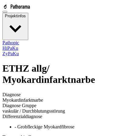
Projektinfos
Pathopic
HiPaKu
ZyPaKu
ETHZ allg/
Myokardinfarktnarbe
Diagnose
Myokardinfarktnarbe
Diagnose Gruppe
vaskulär / Durchblutungsstörung
Differenzialdiagnose
- Grobfleckige Myokardfibrose