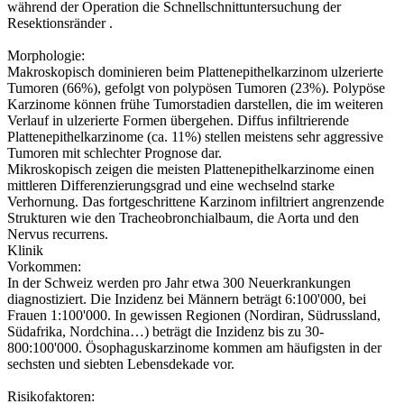
während der Operation die Schnellschnittuntersuchung der
Resektionsränder .
Morphologie:
Makroskopisch dominieren beim Plattenepithelkarzinom ulzerierte
Tumoren (66%), gefolgt von polypösen Tumoren (23%). Polypöse
Karzinome können frühe Tumorstadien darstellen, die im weiteren
Verlauf in ulzerierte Formen übergehen. Diffus infiltrierende
Plattenepithelkarzinome (ca. 11%) stellen meistens sehr aggressive
Tumoren mit schlechter Prognose dar.
Mikroskopisch zeigen die meisten Plattenepithelkarzinome einen
mittleren Differenzierungsgrad und eine wechselnd starke
Verhornung. Das fortgeschrittene Karzinom infiltriert angrenzende
Strukturen wie den Tracheobronchialbaum, die Aorta und den
Nervus recurrens.
Klinik
Vorkommen:
In der Schweiz werden pro Jahr etwa 300 Neuerkrankungen
diagnostiziert. Die Inzidenz bei Männern beträgt 6:100'000, bei
Frauen 1:100'000. In gewissen Regionen (Nordiran, Südrussland,
Südafrika, Nordchina…) beträgt die Inzidenz bis zu 30-
800:100'000. Ösophaguskarzinome kommen am häufigsten in der
sechsten und siebten Lebensdekade vor.
Risikofaktoren: