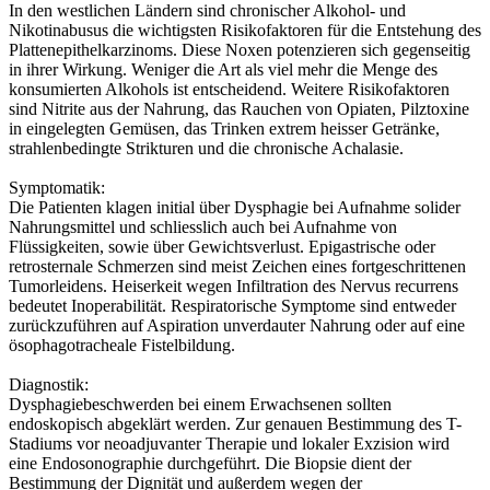
In den westlichen Ländern sind chronischer Alkohol- und
Nikotinabusus die wichtigsten Risikofaktoren für die Entstehung des
Plattenepithelkarzinoms. Diese Noxen potenzieren sich gegenseitig
in ihrer Wirkung. Weniger die Art als viel mehr die Menge des
konsumierten Alkohols ist entscheidend. Weitere Risikofaktoren
sind Nitrite aus der Nahrung, das Rauchen von Opiaten, Pilztoxine
in eingelegten Gemüsen, das Trinken extrem heisser Getränke,
strahlenbedingte Strikturen und die chronische Achalasie.
Symptomatik:
Die Patienten klagen initial über Dysphagie bei Aufnahme solider
Nahrungsmittel und schliesslich auch bei Aufnahme von
Flüssigkeiten, sowie über Gewichtsverlust. Epigastrische oder
retrosternale Schmerzen sind meist Zeichen eines fortgeschrittenen
Tumorleidens. Heiserkeit wegen Infiltration des Nervus recurrens
bedeutet Inoperabilität. Respiratorische Symptome sind entweder
zurückzuführen auf Aspiration unverdauter Nahrung oder auf eine
ösophagotracheale Fistelbildung.
Diagnostik:
Dysphagiebeschwerden bei einem Erwachsenen sollten
endoskopisch abgeklärt werden. Zur genauen Bestimmung des T-
Stadiums vor neoadjuvanter Therapie und lokaler Exzision wird
eine Endosonographie durchgeführt. Die Biopsie dient der
Bestimmung der Dignität und außerdem wegen der