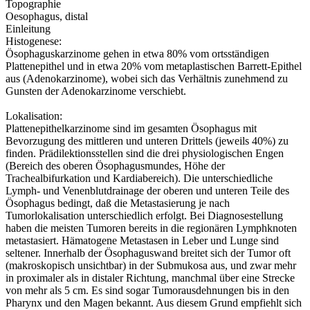
Topographie
Oesophagus, distal
Einleitung
Histogenese:
Ösophaguskarzinome gehen in etwa 80% vom ortsständigen
Plattenepithel und in etwa 20% vom metaplastischen Barrett-Epithel
aus (Adenokarzinome), wobei sich das Verhältnis zunehmend zu
Gunsten der Adenokarzinome verschiebt.
Lokalisation:
Plattenepithelkarzinome sind im gesamten Ösophagus mit
Bevorzugung des mittleren und unteren Drittels (jeweils 40%) zu
finden. Prädilektionsstellen sind die drei physiologischen Engen
(Bereich des oberen Ösophagusmundes, Höhe der
Trachealbifurkation und Kardiabereich). Die unterschiedliche
Lymph- und Venenblutdrainage der oberen und unteren Teile des
Ösophagus bedingt, daß die Metastasierung je nach
Tumorlokalisation unterschiedlich erfolgt. Bei Diagnosestellung
haben die meisten Tumoren bereits in die regionären Lymphknoten
metastasiert. Hämatogene Metastasen in Leber und Lunge sind
seltener. Innerhalb der Ösophaguswand breitet sich der Tumor oft
(makroskopisch unsichtbar) in der Submukosa aus, und zwar mehr
in proximaler als in distaler Richtung, manchmal über eine Strecke
von mehr als 5 cm. Es sind sogar Tumorausdehnungen bis in den
Pharynx und den Magen bekannt. Aus diesem Grund empfiehlt sich