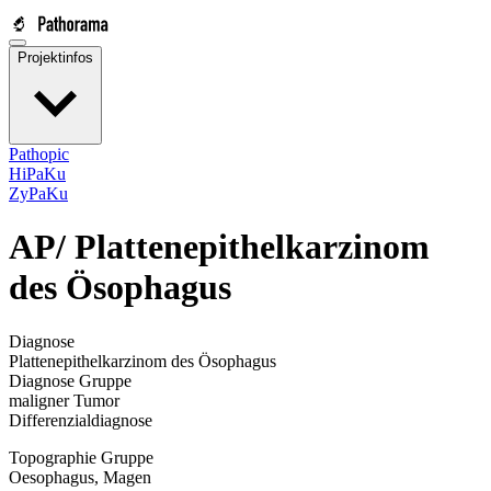
Projektinfos
Pathopic
HiPaKu
ZyPaKu
AP/
Plattenepithelkarzinom
des Ösophagus
Diagnose
Plattenepithelkarzinom des Ösophagus
Diagnose Gruppe
maligner Tumor
Differenzialdiagnose
Topographie Gruppe
Oesophagus, Magen