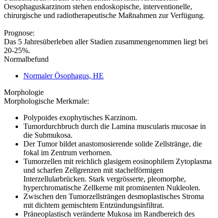
Oesophaguskarzinom stehen endoskopische, interventionelle,
chirurgische und radiotherapeutische Maßnahmen zur Verfügung.
Prognose:
Das 5 Jahresüberleben aller Stadien zusammengenommen liegt bei
20-25%.
Normalbefund
Normaler Ösophagus, HE
Morphologie
Morphologische Merkmale:
Polypoides exophytisches Karzinom.
Tumordurchbruch durch die Lamina muscularis mucosae in
die Submukosa.
Der Tumor bildet anastomosierende solide Zellstränge, die
fokal im Zentrum verhornen.
Tumorzellen mit reichlich glasigem eosinophilem Zytoplasma
und scharfen Zellgrenzen mit stachelförmigen
Interzellularbrücken. Stark vergrösserte, pleomorphe,
hyperchromatische Zellkerne mit prominenten Nukleolen.
Zwischen den Tumorzellsträngen desmoplastisches Stroma
mit dichtem gemischtem Entzündungsinfiltrat.
Präneoplastisch veränderte Mukosa im Randbereich des