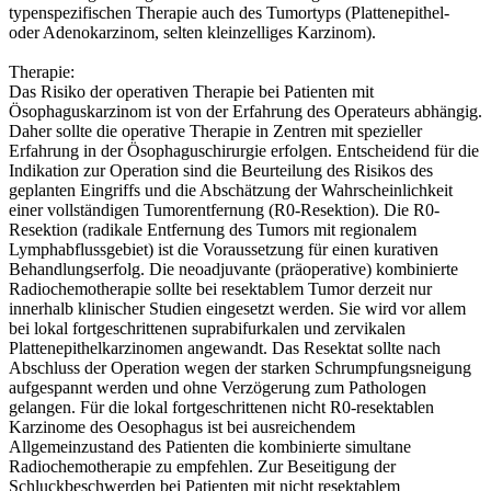
typenspezifischen Therapie auch des Tumortyps (Plattenepithel-
oder Adenokarzinom, selten kleinzelliges Karzinom).
Therapie:
Das Risiko der operativen Therapie bei Patienten mit
Ösophaguskarzinom ist von der Erfahrung des Operateurs abhängig.
Daher sollte die operative Therapie in Zentren mit spezieller
Erfahrung in der Ösophaguschirurgie erfolgen. Entscheidend für die
Indikation zur Operation sind die Beurteilung des Risikos des
geplanten Eingriffs und die Abschätzung der Wahrscheinlichkeit
einer vollständigen Tumorentfernung (R0-Resektion). Die R0-
Resektion (radikale Entfernung des Tumors mit regionalem
Lymphabflussgebiet) ist die Voraussetzung für einen kurativen
Behandlungserfolg. Die neoadjuvante (präoperative) kombinierte
Radiochemotherapie sollte bei resektablem Tumor derzeit nur
innerhalb klinischer Studien eingesetzt werden. Sie wird vor allem
bei lokal fortgeschrittenen suprabifurkalen und zervikalen
Plattenepithelkarzinomen angewandt. Das Resektat sollte nach
Abschluss der Operation wegen der starken Schrumpfungsneigung
aufgespannt werden und ohne Verzögerung zum Pathologen
gelangen. Für die lokal fortgeschrittenen nicht R0-resektablen
Karzinome des Oesophagus ist bei ausreichendem
Allgemeinzustand des Patienten die kombinierte simultane
Radiochemotherapie zu empfehlen. Zur Beseitigung der
Schluckbeschwerden bei Patienten mit nicht resektablem