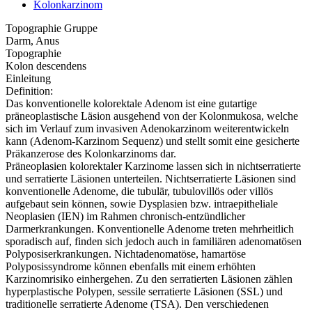
Kolonkarzinom
Topographie Gruppe
Darm, Anus
Topographie
Kolon descendens
Einleitung
Definition:
Das konventionelle kolorektale Adenom ist eine gutartige
präneoplastische Läsion ausgehend von der Kolonmukosa, welche
sich im Verlauf zum invasiven Adenokarzinom weiterentwickeln
kann (Adenom-Karzinom Sequenz) und stellt somit eine gesicherte
Präkanzerose des Kolonkarzinoms dar.
Präneoplasien kolorektaler Karzinome lassen sich in nichtserratierte
und serratierte Läsionen unterteilen. Nichtserratierte Läsionen sind
konventionelle Adenome, die tubulär, tubulovillös oder villös
aufgebaut sein können, sowie Dysplasien bzw. intraepitheliale
Neoplasien (IEN) im Rahmen chronisch-entzündlicher
Darmerkrankungen. Konventionelle Adenome treten mehrheitlich
sporadisch auf, finden sich jedoch auch in familiären adenomatösen
Polyposiserkrankungen. Nichtadenomatöse, hamartöse
Polyposissyndrome können ebenfalls mit einem erhöhten
Karzinomrisiko einhergehen. Zu den serratierten Läsionen zählen
hyperplastische Polypen, sessile serratierte Läsionen (SSL) und
traditionelle serratierte Adenome (TSA). Den verschiedenen