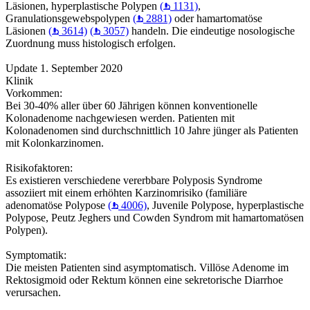
Läsionen, hyperplastische Polypen
(
1131)
,
Granulationsgewebspolypen
(
2881)
oder hamartomatöse
Läsionen
(
3614)
(
3057)
handeln. Die eindeutige nosologische
Zuordnung muss histologisch erfolgen.
Update 1. September 2020
Klinik
Vorkommen:
Bei 30-40% aller über 60 Jährigen können konventionelle
Kolonadenome nachgewiesen werden. Patienten mit
Kolonadenomen sind durchschnittlich 10 Jahre jünger als Patienten
mit Kolonkarzinomen.
Risikofaktoren:
Es existieren verschiedene vererbbare Polyposis Syndrome
assoziiert mit einem erhöhten Karzinomrisiko (familiäre
adenomatöse Polypose
(
4006)
, Juvenile Polypose, hyperplastische
Polypose, Peutz Jeghers und Cowden Syndrom mit hamartomatösen
Polypen).
Symptomatik:
Die meisten Patienten sind asymptomatisch. Villöse Adenome im
Rektosigmoid oder Rektum können eine sekretorische Diarrhoe
verursachen.