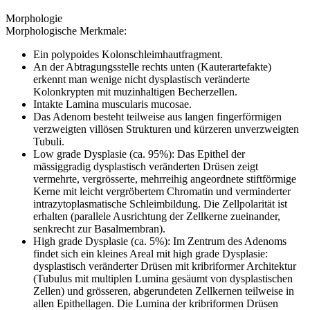
Morphologie
Morphologische Merkmale:
Ein polypoides Kolonschleimhautfragment.
An der Abtragungsstelle rechts unten (Kauterartefakte)
erkennt man wenige nicht dysplastisch veränderte
Kolonkrypten mit muzinhaltigen Becherzellen.
Intakte Lamina muscularis mucosae.
Das Adenom besteht teilweise aus langen fingerförmigen
verzweigten villösen Strukturen und kürzeren unverzweigten
Tubuli.
Low grade Dysplasie (ca. 95%): Das Epithel der
mässiggradig dysplastisch veränderten Drüsen zeigt
vermehrte, vergrösserte, mehrreihig angeordnete stiftförmige
Kerne mit leicht vergröbertem Chromatin und verminderter
intrazytoplasmatische Schleimbildung. Die Zellpolarität ist
erhalten (parallele Ausrichtung der Zellkerne zueinander,
senkrecht zur Basalmembran).
High grade Dysplasie (ca. 5%): Im Zentrum des Adenoms
findet sich ein kleines Areal mit high grade Dysplasie:
dysplastisch veränderter Drüsen mit kribriformer Architektur
(Tubulus mit multiplen Lumina gesäumt von dysplastischen
Zellen) und grösseren, abgerundeten Zellkernen teilweise in
allen Epithellagen. Die Lumina der kribriformen Drüsen