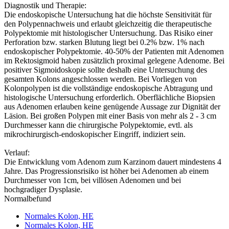
Diagnostik und Therapie:
Die endoskopische Untersuchung hat die höchste Sensitivität für
den Polypennachweis und erlaubt gleichzeitig die therapeutische
Polypektomie mit histologischer Untersuchung. Das Risiko einer
Perforation bzw. starken Blutung liegt bei 0.2% bzw. 1% nach
endoskopischer Polypektomie. 40-50% der Patienten mit Adenomen
im Rektosigmoid haben zusätzlich proximal gelegene Adenome. Bei
positiver Sigmoidoskopie sollte deshalb eine Untersuchung des
gesamten Kolons angeschlossen werden. Bei Vorliegen von
Kolonpolypen ist die vollständige endoskopische Abtragung und
histologische Untersuchung erforderlich. Oberflächliche Biopsien
aus Adenomen erlauben keine genügende Aussage zur Dignität der
Läsion. Bei großen Polypen mit einer Basis von mehr als 2 - 3 cm
Durchmesser kann die chirurgische Polypektomie, evtl. als
mikrochirurgisch-endoskopischer Eingriff, indiziert sein.
Verlauf:
Die Entwicklung vom Adenom zum Karzinom dauert mindestens 4
Jahre. Das Progressionsrisiko ist höher bei Adenomen ab einem
Durchmesser von 1cm, bei villösen Adenomen und bei
hochgradiger Dysplasie.
Normalbefund
Normales Kolon, HE
Normales Kolon, HE