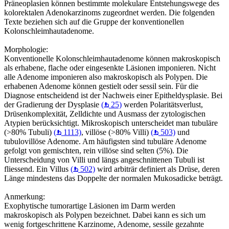
Präneoplasien können bestimmte molekulare Entstehungswege des
kolorektalen Adenokarzinoms zugeordnet werden. Die folgenden
Texte beziehen sich auf die Gruppe der konventionellen
Kolonschleimhautadenome.
Morphologie:
Konventionelle Kolonschleimhautadenome können makroskopisch
als erhabene, flache oder eingesenkte Läsionen imponieren. Nicht
alle Adenome imponieren also makroskopisch als Polypen. Die
erhabenen Adenome können gestielt oder sessil sein. Für die
Diagnose entscheidend ist der Nachweis einer Epitheldysplasie. Bei
der Gradierung der Dysplasie
(
25)
werden Polaritätsverlust,
Drüsenkomplexität, Zelldichte und Ausmass der zytologischen
Atypien berücksichtigt. Mikroskopisch unterscheidet man tubuläre
(>80% Tubuli)
(
1113)
, villöse (>80% Villi)
(
503)
und
tubulovillöse Adenome. Am häufigsten sind tubuläre Adenome
gefolgt von gemischten, rein villöse sind selten (5%). Die
Unterscheidung von Villi und längs angeschnittenen Tubuli ist
fliessend. Ein Villus
(
502)
wird arbiträr definiert als Drüse, deren
Länge mindestens das Doppelte der normalen Mukosadicke beträgt.
Anmerkung:
Exophytische tumorartige Läsionen im Darm werden
makroskopisch als Polypen bezeichnet. Dabei kann es sich um
wenig fortgeschrittene Karzinome, Adenome, sessile gezahnte