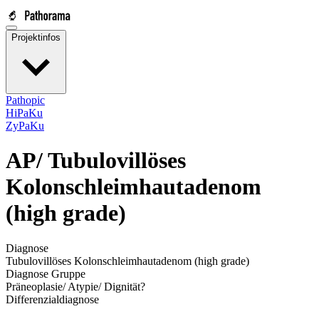
Projektinfos
Pathopic
HiPaKu
ZyPaKu
AP/
Tubulovillöses
Kolonschleimhautadenom
(high grade)
Diagnose
Tubulovillöses Kolonschleimhautadenom (high grade)
Diagnose Gruppe
Präneoplasie/ Atypie/ Dignität?
Differenzialdiagnose