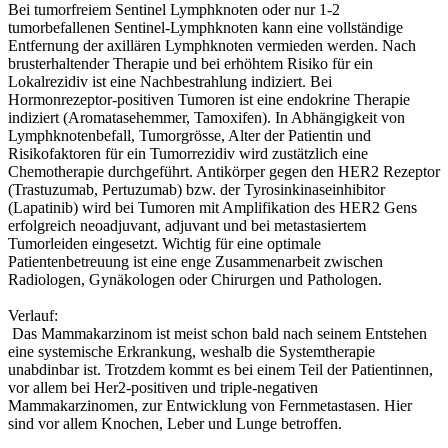
Bei tumorfreiem Sentinel Lymphknoten oder nur 1-2
tumorbefallenen Sentinel-Lymphknoten kann eine vollständige
Entfernung der axillären Lymphknoten vermieden werden. Nach
brusterhaltender Therapie und bei erhöhtem Risiko für ein
Lokalrezidiv ist eine Nachbestrahlung indiziert. Bei
Hormonrezeptor-positiven Tumoren ist eine endokrine Therapie
indiziert (Aromatasehemmer, Tamoxifen). In Abhängigkeit von
Lymphknotenbefall, Tumorgrösse, Alter der Patientin und
Risikofaktoren für ein Tumorrezidiv wird zustätzlich eine
Chemotherapie durchgeführt. Antikörper gegen den HER2 Rezeptor
(Trastuzumab, Pertuzumab) bzw. der Tyrosinkinaseinhibitor
(Lapatinib) wird bei Tumoren mit Amplifikation des HER2 Gens
erfolgreich neoadjuvant, adjuvant und bei metastasiertem
Tumorleiden eingesetzt. Wichtig für eine optimale
Patientenbetreuung ist eine enge Zusammenarbeit zwischen
Radiologen, Gynäkologen oder Chirurgen und Pathologen.
Verlauf:
Das Mammakarzinom ist meist schon bald nach seinem Entstehen
eine systemische Erkrankung, weshalb die Systemtherapie
unabdinbar ist. Trotzdem kommt es bei einem Teil der Patientinnen,
vor allem bei Her2-positiven und triple-negativen
Mammakarzinomen, zur Entwicklung von Fernmetastasen. Hier
sind vor allem Knochen, Leber und Lunge betroffen.