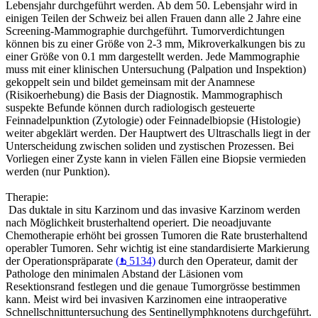
Lebensjahr durchgeführt werden. Ab dem 50. Lebensjahr wird in
einigen Teilen der Schweiz bei allen Frauen dann alle 2 Jahre eine
Screening-Mammographie durchgeführt. Tumorverdichtungen
können bis zu einer Größe von 2-3 mm, Mikroverkalkungen bis zu
einer Größe von 0.1 mm dargestellt werden. Jede Mammographie
muss mit einer klinischen Untersuchung (Palpation und Inspektion)
gekoppelt sein und bildet gemeinsam mit der Anamnese
(Risikoerhebung) die Basis der Diagnostik. Mammographisch
suspekte Befunde können durch radiologisch gesteuerte
Feinnadelpunktion (Zytologie) oder Feinnadelbiopsie (Histologie)
weiter abgeklärt werden. Der Hauptwert des Ultraschalls liegt in der
Unterscheidung zwischen soliden und zystischen Prozessen. Bei
Vorliegen einer Zyste kann in vielen Fällen eine Biopsie vermieden
werden (nur Punktion).
Therapie:
Das duktale in situ Karzinom und das invasive Karzinom werden
nach Möglichkeit brusterhaltend operiert. Die neoadjuvante
Chemotherapie erhöht bei grossen Tumoren die Rate brusterhaltend
operabler Tumoren. Sehr wichtig ist eine standardisierte Markierung
der Operationspräparate
(
5134)
durch den Operateur, damit der
Pathologe den minimalen Abstand der Läsionen vom
Resektionsrand festlegen und die genaue Tumorgrösse bestimmen
kann. Meist wird bei invasiven Karzinomen eine intraoperative
Schnellschnittuntersuchung des Sentinellymphknotens durchgeführt.