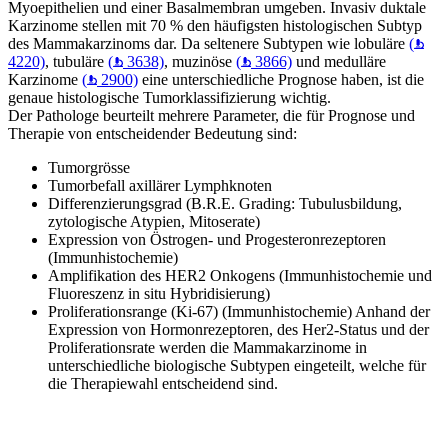
Myoepithelien und einer Basalmembran umgeben. Invasiv duktale
Karzinome stellen mit 70 % den häufigsten histologischen Subtyp
des Mammakarzinoms dar. Da seltenere Subtypen wie lobuläre
(
4220)
, tubuläre
(
3638)
, muzinöse
(
3866)
und medulläre
Karzinome
(
2900)
eine unterschiedliche Prognose haben, ist die
genaue histologische Tumorklassifizierung wichtig.
Der Pathologe beurteilt mehrere Parameter, die für Prognose und
Therapie von entscheidender Bedeutung sind:
Tumorgrösse
Tumorbefall axillärer Lymphknoten
Differenzierungsgrad (B.R.E. Grading: Tubulusbildung,
zytologische Atypien, Mitoserate)
Expression von Östrogen- und Progesteronrezeptoren
(Immunhistochemie)
Amplifikation des HER2 Onkogens (Immunhistochemie und
Fluoreszenz in situ Hybridisierung)
Proliferationsrange (Ki-67) (Immunhistochemie) Anhand der
Expression von Hormonrezeptoren, des Her2-Status und der
Proliferationsrate werden die Mammakarzinome in
unterschiedliche biologische Subtypen eingeteilt, welche für
die Therapiewahl entscheidend sind.