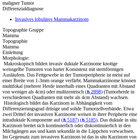
maligner Tumor
Differenzialdiagnose
Invasives lobuläres Mammakarzinom
Topographie Gruppe
Mamma
Topographie
Mamma
Einleitung
Morphologie:
Makroskopisch bilden invasiv duktale Karzinome knotige
weissgelbe Tumoren von harter Konsistenz mit sternförmigen
Ausläufern. Das Fettgewebe in der Tumorperipherie ist meist auf
einer Breite von 1-3mm orange verfärbt. Mammakarzinome können
multifokal (mehrere Herde innerhalb eines Quadranten mit Abstand
von weniger als 4cm) oder multizentrisch
(
2898)
(Tumorherde in
verschiedenen Quadranten mit mehr als 4cm Abstand) wachsen.
Histologisch bildet das Karzinom in Abhängigkeit vom
Differenzierungsgrad drüsige und solide Tumorzellverbände. Etwa
zwei Drittel der invasiven Karzinome weisen in ihrer Peripherie eine
intraduktale Komponente auf
(
5187)
(
5185)
. Das duktale in situ
Karzinom breitet sich kontinuierlich oder diskontinuierlich in den
Milchgängen aus und kann sekundär in die Läppchen vorwachsen.
Im Gegensatz zum invasiven Karzinom ist das in situ Karzinom von