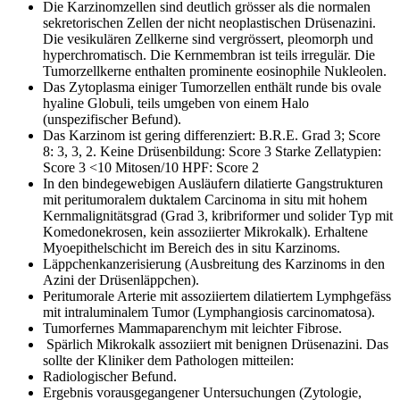
Die Karzinomzellen sind deutlich grösser als die normalen
sekretorischen Zellen der nicht neoplastischen Drüsenazini.
Die vesikulären Zellkerne sind vergrössert, pleomorph und
hyperchromatisch. Die Kernmembran ist teils irregulär. Die
Tumorzellkerne enthalten prominente eosinophile Nukleolen.
Das Zytoplasma einiger Tumorzellen enthält runde bis ovale
hyaline Globuli, teils umgeben von einem Halo
(unspezifischer Befund).
Das Karzinom ist gering differenziert: B.R.E. Grad 3; Score
8: 3, 3, 2. Keine Drüsenbildung: Score 3 Starke Zellatypien:
Score 3 <10 Mitosen/10 HPF: Score 2
In den bindegewebigen Ausläufern dilatierte Gangstrukturen
mit peritumoralem duktalem Carcinoma in situ mit hohem
Kernmalignitätsgrad (Grad 3, kribriformer und solider Typ mit
Komedonekrosen, kein assoziierter Mikrokalk). Erhaltene
Myoepithelschicht im Bereich des in situ Karzinoms.
Läppchenkanzerisierung (Ausbreitung des Karzinoms in den
Azini der Drüsenläppchen).
Peritumorale Arterie mit assoziiertem dilatiertem Lymphgefäss
mit intraluminalem Tumor (Lymphangiosis carcinomatosa).
Tumorfernes Mammaparenchym mit leichter Fibrose.
Spärlich Mikrokalk assoziiert mit benignen Drüsenazini. Das
sollte der Kliniker dem Pathologen mitteilen:
Radiologischer Befund.
Ergebnis vorausgegangener Untersuchungen (Zytologie,