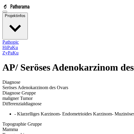
Projektinfos
Pathopic
HiPaKu
ZyPaKu
AP/
Seröses Adenokarzinom des
Diagnose
Seröses Adenokarzinom des Ovars
Diagnose Gruppe
maligner Tumor
Differenzialdiagnose
- Klarzelliges Karzinom- Endometrioides Karzinom- Muzinös
Topographie Gruppe
Mamma