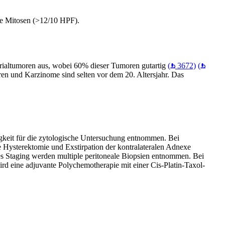
he Mitosen (>12/10 HPF).
arialtumoren aus, wobei 60% dieser Tumoren gutartig
(
3672)
(
en und Karzinome sind selten vor dem 20. Altersjahr. Das
gkeit für die zytologische Untersuchung entnommen. Bei
e Hysterektomie und Exstirpation der kontralateralen Adnexe
tes Staging werden multiple peritoneale Biopsien entnommen. Bei
rd eine adjuvante Polychemotherapie mit einer Cis-Platin-Taxol-