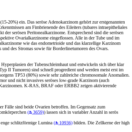
(15-20%) ein. Das seröse Adenokarzinom gehört zur erstgenannten
kenntnissen am Fimbrienende des Eileiters (tubares intraepitheliales
kt der serösen Peritonealkarzinome. Entsprechend sind die serösen
spektive Ovarialkarzinome eingeflossen. Alle in der Tube und im
ialkarzinome wie das endometrioide und das klarzellige Karzinom
ls und des Stromas sowie für Borderlinetumoren des Ovars.
 Hyperplasien der Tubenschleimhaut und entwickeln sich über klar
Typ II Tumoren) sind schnell progredient und werden meist erst im
ressorgens TP53 (80%) sowie sehr zahlreiche chromosomale Anomalien.
Tumor und nicht invasives seröses low-grade Karzinom (auch
sen Karzinomen. K-RAS, BRAF oder ERBB2 zeigen aktivierende
der Fälle sind beide Ovarien betroffen. Im Gegensatz zum
mmomkörperchen
(
3659)
) lassen sich in variabler Anzahl in serös
e enge schlitzförmige Lumina
(
10936)
bilden. Die Zellkerne der high