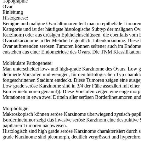
Topographie
Ovar
Einleitung
Histogenese:
Benigne und maligne Ovarialtumoren teilt man in epitheliale Tumor
Kategorie und ist der häufigste histologische Subtyp der malignen Ov
Karzinom) oder aus drüsigen Epitheleinschlüssen, die ebenfalls vom 
Ovarialkarzinome in der Mehrheit eigentlich Tubenkarzinome. Diese E
Ovar auftretenden serösen Tumoren können seltener auch im Endo
entstehen aus einer Endometriose des Ovars. Die TNM Klassifikation
Molekulare Pathogenese:
Man unterscheidet low- und high-grade Karzinome des Ovars. Low gr
definierte Vorstufen und wenigen, für den histologischen Typ charak
fortgeschrittenen Stadium entdeckt. Diese Tumoren zeigen eine ausg
Low grade seröse Karzinome sind in 3/4 der Fälle assoziiert mit ein
Borderlinetumoren genannt)). Diese Vorstufen zeigen eine enge mo
Mutationen in etwa zwei Dritteln aller serösen Borderlinetumoren u
Morphologie:
Makroskopisch können seröse Karzinome überwiegend zystisch-papillär
Borderlinetumor zeigt das invasive seröse Karzinom eine destruktive
papillären Tumoren nachweisen.
Histologisch sind high grade seröse Karzinome charakterisiert durch
grade Karzinome sind pleomorph, deutlich vergrössert und hyperchro