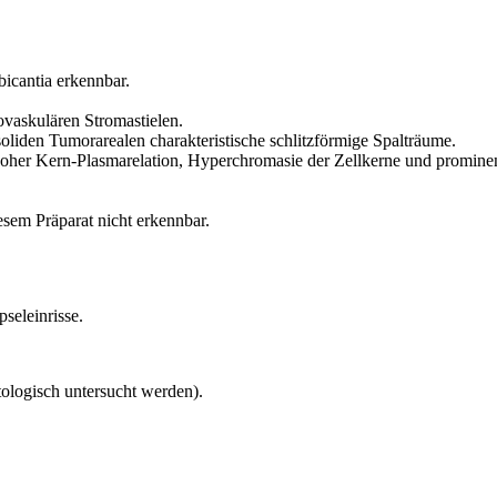
bicantia erkennbar.
vaskulären Stromastielen.
 soliden Tumorarealen charakteristische schlitzförmige Spalträume.
her Kern-Plasmarelation, Hyperchromasie der Zellkerne und prominente
em Präparat nicht erkennbar.
seleinrisse.
tologisch untersucht werden).