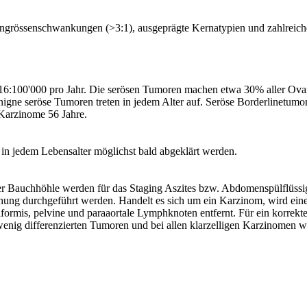
erngrössenschwankungen (>3:1), ausgeprägte Kernatypien und zahlreic
z 16:100'000 pro Jahr. Die serösen Tumoren machen etwa 30% aller Ov
gne seröse Tumoren treten in jedem Alter auf. Seröse Borderlinetumor
 Karzinome 56 Jahre.
e in jedem Lebensalter möglichst bald abgeklärt werden.
der Bauchhöhle werden für das Staging Aszites bzw. Abdomenspülflüssi
uchung durchgeführt werden. Handelt es sich um ein Karzinom, wird ein
formis, pelvine und paraaortale Lymphknoten entfernt. Für ein korrek
nig differenzierten Tumoren und bei allen klarzelligen Karzinomen wi