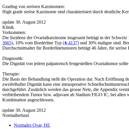
Grading von serösen Karzinomen:
High grade seröse Karzinome sind charakterisiert durch deutliche K
update 30. August 2012
Klinik
Vorkommen:
Die Inzidenz der Ovarialkarzinome insgesamt beträgt in der Schwei
3665)
, 10% vom Borderline Typ
(
4137)
und 30% maligne sind. Beni
Durchschnittsalter für Borderlinetumoren beträgt 46 Jahre, für seröse
Diagnostik:
Die Dignität von jedem palpatorisch festgestellten Ovarialtumor sollt
Therapie:
Die Basis der Behandlung stellt die Operation dar. Nach Eröffnung 
zweifelhafter Dignität kann eine intraoperative Schnellschnittunters
durchgeführt. Zusätzlich werden das grosse Netz, die Appendix vermi
verbleibendem Tumor bzw. adjuvant ab Stadium FIGO IC, bei allen we
Kombination angeschlossen.
update 30. August 2012
Normalbefund
Normales Ovar, HE