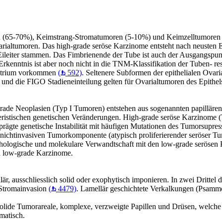
en (65-70%), Keimstrang-Stromatumoren (5-10%) und Keimzelltumoren 
arialtumoren. Das high-grade seröse Karzinome entsteht nach neusten Er
Eileiter stammen. Das Fimbrienende der Tube ist auch der Ausgangspun
rkenntnis ist aber noch nicht in die TNM-Klassifikation der Tuben- re
metrium vorkommen
(
592)
. Seltenere Subformen der epithelialen Ovar
 und die FIGO Stadieneinteilung gelten für Ovarialtumoren des Epithe
ade Neoplasien (Typ I Tumoren) entstehen aus sogenannten papillären
teristischen genetischen Veränderungen. High-grade seröse Karzinome (
eprägte genetische Instabilität mit häufigen Mutationen des Tumorsup
er nichtinvasiven Tumorkomponente (atypisch proliferierender seröser 
rphologische und molekulare Verwandtschaft mit den low-grade serö
nd low-grade Karzinome.
, ausschliesslich solid oder exophytisch imponieren. In zwei Drittel 
 Stromainvasion
(
4479)
. Lamellär geschichtete Verkalkungen (Psa
 solide Tumorareale, komplexe, verzweigte Papillen und Drüsen, welch
matisch.