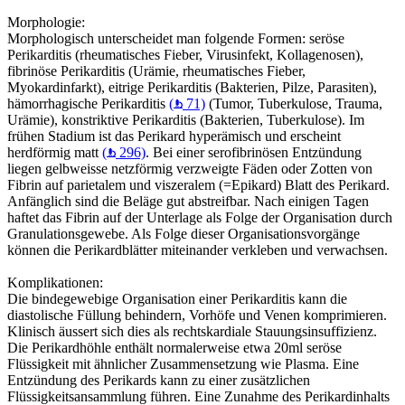
Morphologie:
Morphologisch unterscheidet man folgende Formen: seröse
Perikarditis (rheumatisches Fieber, Virusinfekt, Kollagenosen),
fibrinöse Perikarditis (Urämie, rheumatisches Fieber,
Myokardinfarkt), eitrige Perikarditis (Bakterien, Pilze, Parasiten),
hämorrhagische Perikarditis
(
71)
(Tumor, Tuberkulose, Trauma,
Urämie), konstriktive Perikarditis (Bakterien, Tuberkulose). Im
frühen Stadium ist das Perikard hyperämisch und erscheint
herdförmig matt
(
296)
. Bei einer serofibrinösen Entzündung
liegen gelbweisse netzförmig verzweigte Fäden oder Zotten von
Fibrin auf parietalem und viszeralem (=Epikard) Blatt des Perikard.
Anfänglich sind die Beläge gut abstreifbar. Nach einigen Tagen
haftet das Fibrin auf der Unterlage als Folge der Organisation durch
Granulationsgewebe. Als Folge dieser Organisationsvorgänge
können die Perikardblätter miteinander verkleben und verwachsen.
Komplikationen:
Die bindegewebige Organisation einer Perikarditis kann die
diastolische Füllung behindern, Vorhöfe und Venen komprimieren.
Klinisch äussert sich dies als rechtskardiale Stauungsinsuffizienz.
Die Perikardhöhle enthält normalerweise etwa 20ml seröse
Flüssigkeit mit ähnlicher Zusammensetzung wie Plasma. Eine
Entzündung des Perikards kann zu einer zusätzlichen
Flüssigkeitsansammlung führen. Eine Zunahme des Perikardinhalts