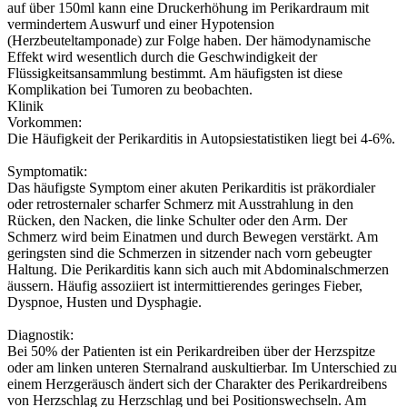
auf über 150ml kann eine Druckerhöhung im Perikardraum mit
vermindertem Auswurf und einer Hypotension
(Herzbeuteltamponade) zur Folge haben. Der hämodynamische
Effekt wird wesentlich durch die Geschwindigkeit der
Flüssigkeitsansammlung bestimmt. Am häufigsten ist diese
Komplikation bei Tumoren zu beobachten.
Klinik
Vorkommen:
Die Häufigkeit der Perikarditis in Autopsiestatistiken liegt bei 4-6%.
Symptomatik:
Das häufigste Symptom einer akuten Perikarditis ist präkordialer
oder retrosternaler scharfer Schmerz mit Ausstrahlung in den
Rücken, den Nacken, die linke Schulter oder den Arm. Der
Schmerz wird beim Einatmen und durch Bewegen verstärkt. Am
geringsten sind die Schmerzen in sitzender nach vorn gebeugter
Haltung. Die Perikarditis kann sich auch mit Abdominalschmerzen
äussern. Häufig assoziiert ist intermittierendes geringes Fieber,
Dyspnoe, Husten und Dysphagie.
Diagnostik:
Bei 50% der Patienten ist ein Perikardreiben über der Herzspitze
oder am linken unteren Sternalrand auskultierbar. Im Unterschied zu
einem Herzgeräusch ändert sich der Charakter des Perikardreibens
von Herzschlag zu Herzschlag und bei Positionswechseln. Am