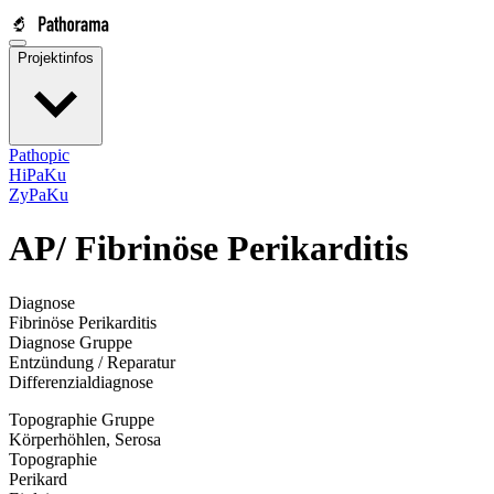
Projektinfos
Pathopic
HiPaKu
ZyPaKu
AP/
Fibrinöse Perikarditis
Diagnose
Fibrinöse Perikarditis
Diagnose Gruppe
Entzündung / Reparatur
Differenzialdiagnose
Topographie Gruppe
Körperhöhlen, Serosa
Topographie
Perikard