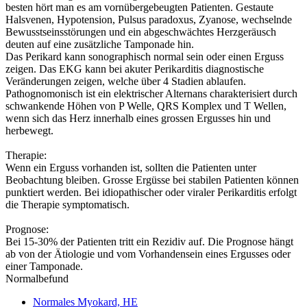
besten hört man es am vornübergebeugten Patienten. Gestaute
Halsvenen, Hypotension, Pulsus paradoxus, Zyanose, wechselnde
Bewusstseinsstörungen und ein abgeschwächtes Herzgeräusch
deuten auf eine zusätzliche Tamponade hin.
Das Perikard kann sonographisch normal sein oder einen Erguss
zeigen. Das EKG kann bei akuter Perikarditis diagnostische
Veränderungen zeigen, welche über 4 Stadien ablaufen.
Pathognomonisch ist ein elektrischer Alternans charakterisiert durch
schwankende Höhen von P Welle, QRS Komplex und T Wellen,
wenn sich das Herz innerhalb eines grossen Ergusses hin und
herbewegt.
Therapie:
Wenn ein Erguss vorhanden ist, sollten die Patienten unter
Beobachtung bleiben. Grosse Ergüsse bei stabilen Patienten können
punktiert werden. Bei idiopathischer oder viraler Perikarditis erfolgt
die Therapie symptomatisch.
Prognose:
Bei 15-30% der Patienten tritt ein Rezidiv auf. Die Prognose hängt
ab von der Ätiologie und vom Vorhandensein eines Ergusses oder
einer Tamponade.
Normalbefund
Normales Myokard, HE