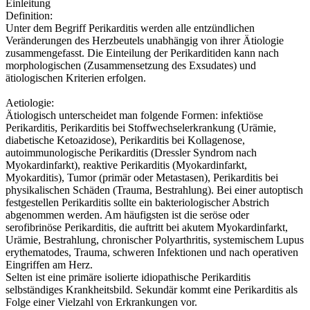
Einleitung
Definition:
Unter dem Begriff Perikarditis werden alle entzündlichen
Veränderungen des Herzbeutels unabhängig von ihrer Ätiologie
zusammengefasst. Die Einteilung der Perikarditiden kann nach
morphologischen (Zusammensetzung des Exsudates) und
ätiologischen Kriterien erfolgen.
Aetiologie:
Ätiologisch unterscheidet man folgende Formen: infektiöse
Perikarditis, Perikarditis bei Stoffwechselerkrankung (Urämie,
diabetische Ketoazidose), Perikarditis bei Kollagenose,
autoimmunologische Perikarditis (Dressler Syndrom nach
Myokardinfarkt), reaktive Perikarditis (Myokardinfarkt,
Myokarditis), Tumor (primär oder Metastasen), Perikarditis bei
physikalischen Schäden (Trauma, Bestrahlung). Bei einer autoptisch
festgestellen Perikarditis sollte ein bakteriologischer Abstrich
abgenommen werden. Am häufigsten ist die seröse oder
serofibrinöse Perikarditis, die auftritt bei akutem Myokardinfarkt,
Urämie, Bestrahlung, chronischer Polyarthritis, systemischem Lupus
erythematodes, Trauma, schweren Infektionen und nach operativen
Eingriffen am Herz.
Selten ist eine primäre isolierte idiopathische Perikarditis
selbständiges Krankheitsbild. Sekundär kommt eine Perikarditis als
Folge einer Vielzahl von Erkrankungen vor.