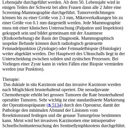
Lebensjahr durchgeführt werden. Ab dem 50. Lebensjahr wird in
einigen Teilen der Schweiz bei allen Frauen dann alle 2 Jahre eine
Screening-Mammographie durchgeführt. Tumorverdichtungen
können bis zu einer Größe von 2-3 mm, Mikroverkalkungen bis zu
einer Größe von 0.1 mm dargestellt werden. Jede Mammographie
muss mit einer klinischen Untersuchung (Palpation und Inspektion)
gekoppelt sein und bildet gemeinsam mit der Anamnese
(Risikoerhebung) die Basis der Diagnostik. Mammographisch
suspekte Befunde können durch radiologisch gesteuerte
Feinnadelpunktion (Zytologie) oder Feinnadelbiopsie (Histologie)
weiter abgeklärt werden. Der Hauptwert des Ultraschalls liegt in der
Unterscheidung zwischen soliden und zystischen Prozessen. Bei
Vorliegen einer Zyste kann in vielen Fällen eine Biopsie vermieden
werden (nur Punktion).
Therapie:
Das duktale in situ Karzinom und das invasive Karzinom werden
nach Möglichkeit brusterhaltend operiert. Die neoadjuvante
Chemotherapie erhöht bei grossen Tumoren die Rate brusterhaltend
operabler Tumoren. Sehr wichtig ist eine standardisierte Markierung
der Operationspräparate
(
5134)
durch den Operateur, damit der
Pathologe den minimalen Abstand der Läsionen vom
Resektionsrand festlegen und die genaue Tumorgrösse bestimmen
kann. Meist wird bei invasiven Karzinomen eine intraoperative
Schnellschnittuntersuchung des Sentinellymphknotens durchgeführt.