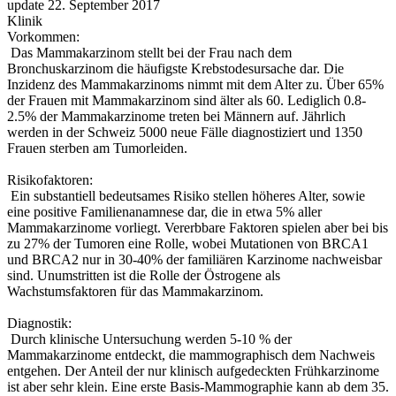
update 22. September 2017
Klinik
Vorkommen:
Das Mammakarzinom stellt bei der Frau nach dem
Bronchuskarzinom die häufigste Krebstodesursache dar. Die
Inzidenz des Mammakarzinoms nimmt mit dem Alter zu. Über 65%
der Frauen mit Mammakarzinom sind älter als 60. Lediglich 0.8-
2.5% der Mammakarzinome treten bei Männern auf. Jährlich
werden in der Schweiz 5000 neue Fälle diagnostiziert und 1350
Frauen sterben am Tumorleiden.
Risikofaktoren:
Ein substantiell bedeutsames Risiko stellen höheres Alter, sowie
eine positive Familienanamnese dar, die in etwa 5% aller
Mammakarzinome vorliegt. Vererbbare Faktoren spielen aber bei bis
zu 27% der Tumoren eine Rolle, wobei Mutationen von BRCA1
und BRCA2 nur in 30-40% der familiären Karzinome nachweisbar
sind. Unumstritten ist die Rolle der Östrogene als
Wachstumsfaktoren für das Mammakarzinom.
Diagnostik:
Durch klinische Untersuchung werden 5-10 % der
Mammakarzinome entdeckt, die mammographisch dem Nachweis
entgehen. Der Anteil der nur klinisch aufgedeckten Frühkarzinome
ist aber sehr klein. Eine erste Basis-Mammographie kann ab dem 35.