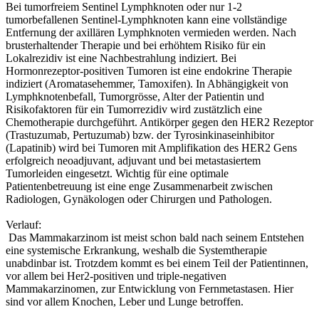
Bei tumorfreiem Sentinel Lymphknoten oder nur 1-2
tumorbefallenen Sentinel-Lymphknoten kann eine vollständige
Entfernung der axillären Lymphknoten vermieden werden. Nach
brusterhaltender Therapie und bei erhöhtem Risiko für ein
Lokalrezidiv ist eine Nachbestrahlung indiziert. Bei
Hormonrezeptor-positiven Tumoren ist eine endokrine Therapie
indiziert (Aromatasehemmer, Tamoxifen). In Abhängigkeit von
Lymphknotenbefall, Tumorgrösse, Alter der Patientin und
Risikofaktoren für ein Tumorrezidiv wird zustätzlich eine
Chemotherapie durchgeführt. Antikörper gegen den HER2 Rezeptor
(Trastuzumab, Pertuzumab) bzw. der Tyrosinkinaseinhibitor
(Lapatinib) wird bei Tumoren mit Amplifikation des HER2 Gens
erfolgreich neoadjuvant, adjuvant und bei metastasiertem
Tumorleiden eingesetzt. Wichtig für eine optimale
Patientenbetreuung ist eine enge Zusammenarbeit zwischen
Radiologen, Gynäkologen oder Chirurgen und Pathologen.
Verlauf:
Das Mammakarzinom ist meist schon bald nach seinem Entstehen
eine systemische Erkrankung, weshalb die Systemtherapie
unabdinbar ist. Trotzdem kommt es bei einem Teil der Patientinnen,
vor allem bei Her2-positiven und triple-negativen
Mammakarzinomen, zur Entwicklung von Fernmetastasen. Hier
sind vor allem Knochen, Leber und Lunge betroffen.