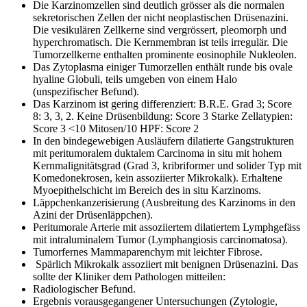
Die Karzinomzellen sind deutlich grösser als die normalen
sekretorischen Zellen der nicht neoplastischen Drüsenazini.
Die vesikulären Zellkerne sind vergrössert, pleomorph und
hyperchromatisch. Die Kernmembran ist teils irregulär. Die
Tumorzellkerne enthalten prominente eosinophile Nukleolen.
Das Zytoplasma einiger Tumorzellen enthält runde bis ovale
hyaline Globuli, teils umgeben von einem Halo
(unspezifischer Befund).
Das Karzinom ist gering differenziert: B.R.E. Grad 3; Score
8: 3, 3, 2. Keine Drüsenbildung: Score 3 Starke Zellatypien:
Score 3 <10 Mitosen/10 HPF: Score 2
In den bindegewebigen Ausläufern dilatierte Gangstrukturen
mit peritumoralem duktalem Carcinoma in situ mit hohem
Kernmalignitätsgrad (Grad 3, kribriformer und solider Typ mit
Komedonekrosen, kein assoziierter Mikrokalk). Erhaltene
Myoepithelschicht im Bereich des in situ Karzinoms.
Läppchenkanzerisierung (Ausbreitung des Karzinoms in den
Azini der Drüsenläppchen).
Peritumorale Arterie mit assoziiertem dilatiertem Lymphgefäss
mit intraluminalem Tumor (Lymphangiosis carcinomatosa).
Tumorfernes Mammaparenchym mit leichter Fibrose.
Spärlich Mikrokalk assoziiert mit benignen Drüsenazini. Das
sollte der Kliniker dem Pathologen mitteilen:
Radiologischer Befund.
Ergebnis vorausgegangener Untersuchungen (Zytologie,