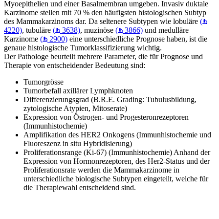
Myoepithelien und einer Basalmembran umgeben. Invasiv duktale
Karzinome stellen mit 70 % den häufigsten histologischen Subtyp
des Mammakarzinoms dar. Da seltenere Subtypen wie lobuläre
(
4220)
, tubuläre
(
3638)
, muzinöse
(
3866)
und medulläre
Karzinome
(
2900)
eine unterschiedliche Prognose haben, ist die
genaue histologische Tumorklassifizierung wichtig.
Der Pathologe beurteilt mehrere Parameter, die für Prognose und
Therapie von entscheidender Bedeutung sind:
Tumorgrösse
Tumorbefall axillärer Lymphknoten
Differenzierungsgrad (B.R.E. Grading: Tubulusbildung,
zytologische Atypien, Mitoserate)
Expression von Östrogen- und Progesteronrezeptoren
(Immunhistochemie)
Amplifikation des HER2 Onkogens (Immunhistochemie und
Fluoreszenz in situ Hybridisierung)
Proliferationsrange (Ki-67) (Immunhistochemie) Anhand der
Expression von Hormonrezeptoren, des Her2-Status und der
Proliferationsrate werden die Mammakarzinome in
unterschiedliche biologische Subtypen eingeteilt, welche für
die Therapiewahl entscheidend sind.