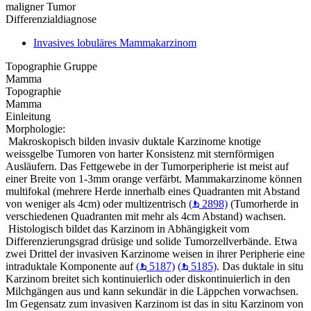
maligner Tumor
Differenzialdiagnose
Invasives lobuläres Mammakarzinom
Topographie Gruppe
Mamma
Topographie
Mamma
Einleitung
Morphologie:
Makroskopisch bilden invasiv duktale Karzinome knotige
weissgelbe Tumoren von harter Konsistenz mit sternförmigen
Ausläufern. Das Fettgewebe in der Tumorperipherie ist meist auf
einer Breite von 1-3mm orange verfärbt. Mammakarzinome können
multifokal (mehrere Herde innerhalb eines Quadranten mit Abstand
von weniger als 4cm) oder multizentrisch
(
2898)
(Tumorherde in
verschiedenen Quadranten mit mehr als 4cm Abstand) wachsen.
Histologisch bildet das Karzinom in Abhängigkeit vom
Differenzierungsgrad drüsige und solide Tumorzellverbände. Etwa
zwei Drittel der invasiven Karzinome weisen in ihrer Peripherie eine
intraduktale Komponente auf
(
5187)
(
5185)
. Das duktale in situ
Karzinom breitet sich kontinuierlich oder diskontinuierlich in den
Milchgängen aus und kann sekundär in die Läppchen vorwachsen.
Im Gegensatz zum invasiven Karzinom ist das in situ Karzinom von