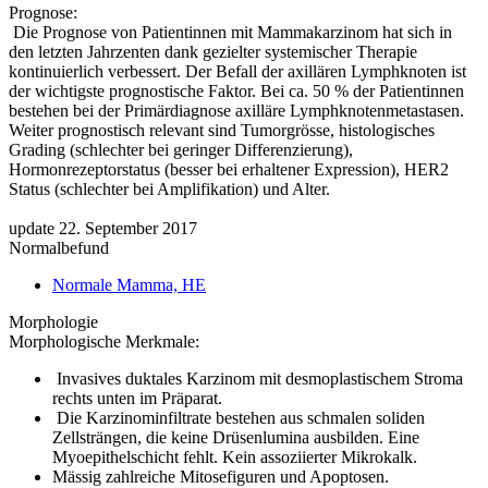
Prognose:
Die Prognose von Patientinnen mit Mammakarzinom hat sich in
den letzten Jahrzenten dank gezielter systemischer Therapie
kontinuierlich verbessert. Der Befall der axillären Lymphknoten ist
der wichtigste prognostische Faktor. Bei ca. 50 % der Patientinnen
bestehen bei der Primärdiagnose axilläre Lymphknotenmetastasen.
Weiter prognostisch relevant sind Tumorgrösse, histologisches
Grading (schlechter bei geringer Differenzierung),
Hormonrezeptorstatus (besser bei erhaltener Expression), HER2
Status (schlechter bei Amplifikation) und Alter.
update 22. September 2017
Normalbefund
Normale Mamma, HE
Morphologie
Morphologische Merkmale:
Invasives duktales Karzinom mit desmoplastischem Stroma
rechts unten im Präparat.
Die Karzinominfiltrate bestehen aus schmalen soliden
Zellsträngen, die keine Drüsenlumina ausbilden. Eine
Myoepithelschicht fehlt. Kein assoziierter Mikrokalk.
Mässig zahlreiche Mitosefiguren und Apoptosen.