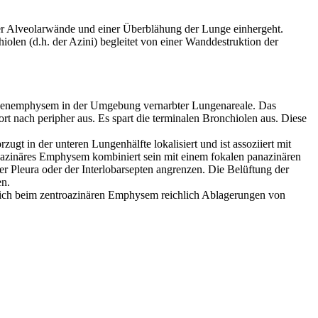
er Alveolarwände und einer Überblähung der Lunge einhergeht.
hiolen (d.h. der Azini) begleitet von einer Wanddestruktion der
benemphysem in der Umgebung vernarbter Lungenareale. Das
rt nach peripher aus. Es spart die terminalen Bronchiolen aus. Diese
t in der unteren Lungenhälfte lokalisiert und ist assoziiert mit
oazinäres Emphysem kombiniert sein mit einem fokalen panazinären
 Pleura oder der Interlobarsepten angrenzen. Die Belüftung der
en.
en sich beim zentroazinären Emphysem reichlich Ablagerungen von