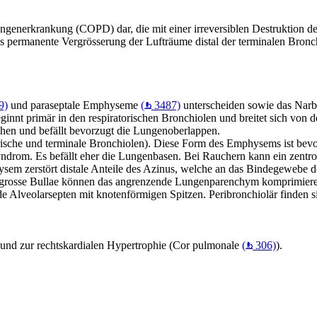
ngenerkrankung (COPD) dar, die mit einer irreversiblen Destruktion d
als permanente Vergrösserung der Lufträume distal der terminalen Bronc
9)
und paraseptale Emphyseme
(
3487)
unterscheiden sowie das Nar
nnt primär in den respiratorischen Bronchiolen und breitet sich von do
chen und befällt bevorzugt die Lungenoberlappen.
che und terminale Bronchiolen). Diese Form des Emphysems ist bevorzug
drom. Es befällt eher die Lungenbasen. Bei Rauchern kann ein zentr
m zerstört distale Anteile des Azinus, welche an das Bindegewebe der
hr grosse Bullae können das angrenzende Lungenparenchym komprimier
rende Alveolarsepten mit knotenförmigen Spitzen. Peribronchiolär find
z und zur rechtskardialen Hypertrophie (Cor pulmonale
(
306)
).