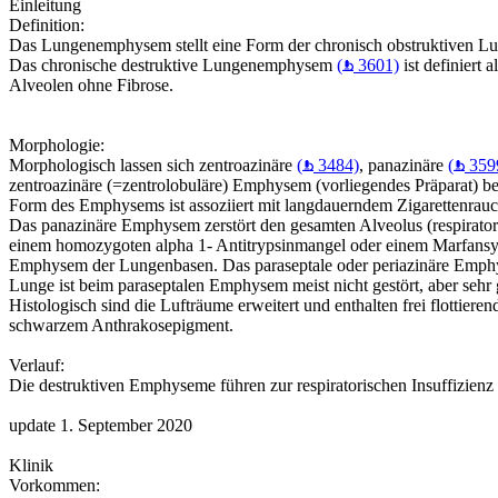
Einleitung
Definition:
Das Lungenemphysem stellt eine Form der chronisch obstruktiven Lu
Das chronische destruktive Lungenemphysem
(
3601)
ist definiert 
Alveolen ohne Fibrose.
Morphologie:
Morphologisch lassen sich zentroazinäre
(
3484)
, panazinäre
(
359
zentroazinäre (=zentrolobuläre) Emphysem (vorliegendes Präparat) begi
Form des Emphysems ist assoziiert mit langdauerndem Zigarettenrau
Das panazinäre Emphysem zerstört den gesamten Alveolus (respiratoris
einem homozygoten alpha 1- Antitrypsinmangel oder einem Marfansyn
Emphysem der Lungenbasen. Das paraseptale oder periazinäre Emphyse
Lunge ist beim paraseptalen Emphysem meist nicht gestört, aber se
Histologisch sind die Lufträume erweitert und enthalten frei flottie
schwarzem Anthrakosepigment.
Verlauf:
Die destruktiven Emphyseme führen zur respiratorischen Insuffizien
update 1. September 2020
Klinik
Vorkommen: