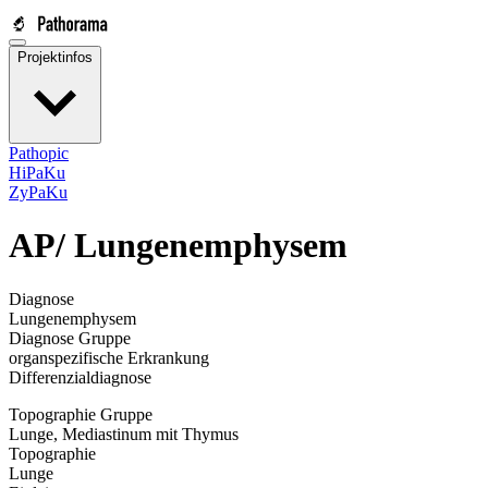
Projektinfos
Pathopic
HiPaKu
ZyPaKu
AP/
Lungenemphysem
Diagnose
Lungenemphysem
Diagnose Gruppe
organspezifische Erkrankung
Differenzialdiagnose
Topographie Gruppe
Lunge, Mediastinum mit Thymus
Topographie
Lunge