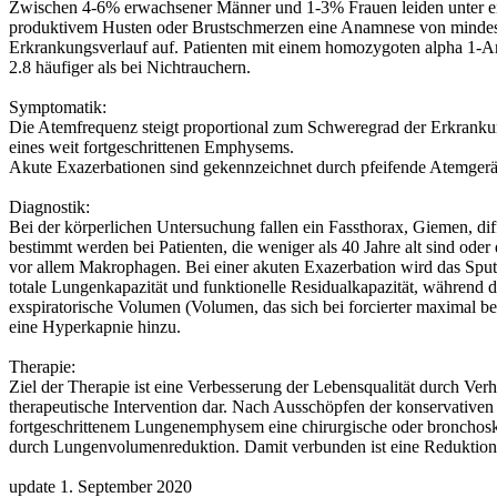
Zwischen 4-6% erwachsener Männer und 1-3% Frauen leiden unter ei
produktivem Husten oder Brustschmerzen eine Anamnese von mindesten
Erkrankungsverlauf auf. Patienten mit einem homozygoten alpha 1-An
2.8 häufiger als bei Nichtrauchern.
Symptomatik:
Die Atemfrequenz steigt proportional zum Schweregrad der Erkranku
eines weit fortgeschrittenen Emphysems.
Akute Exazerbationen sind gekennzeichnet durch pfeifende Atemgerä
Diagnostik:
Bei der körperlichen Untersuchung fallen ein Fassthorax, Giemen, dif
bestimmt werden bei Patienten, die weniger als 40 Jahre alt sind od
vor allem Makrophagen. Bei einer akuten Exazerbation wird das Sput
totale Lungenkapazität und funktionelle Residualkapazität, während di
exspiratorische Volumen (Volumen, das sich bei forcierter maximal be
eine Hyperkapnie hinzu.
Therapie:
Ziel der Therapie ist eine Verbesserung der Lebensqualität durch Ve
therapeutische Intervention dar. Nach Ausschöpfen der konservativen
fortgeschrittenem Lungenemphysem eine chirurgische oder bronchos
durch Lungenvolumenreduktion. Damit verbunden ist eine Reduktion d
update 1. September 2020