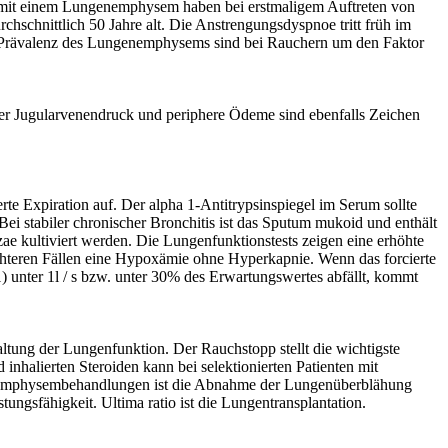
 mit einem Lungenemphysem haben bei erstmaligem Auftreten von
schnittlich 50 Jahre alt. Die Anstrengungsdyspnoe tritt früh im
nd Prävalenz des Lungenemphysems sind bei Rauchern um den Faktor
er Jugularvenendruck und periphere Ödeme sind ebenfalls Zeichen
te Expiration auf. Der alpha 1-Antitrypsinspiegel im Serum sollte
i stabiler chronischer Bronchitis ist das Sputum mukoid und enthält
 kultiviert werden. Die Lungenfunktionstests zeigen eine erhöhte
 leichteren Fällen eine Hypoxämie ohne Hyperkapnie. Wenn das forcierte
) unter 1l / s bzw. unter 30% des Erwartungswertes abfällt, kommt
ltung der Lungenfunktion. Der Rauchstopp stellt die wichtigste
halierten Steroiden kann bei selektionierten Patienten mit
en Emphysembehandlungen ist die Abnahme der Lungenüberblähung
gsfähigkeit. Ultima ratio ist die Lungentransplantation.