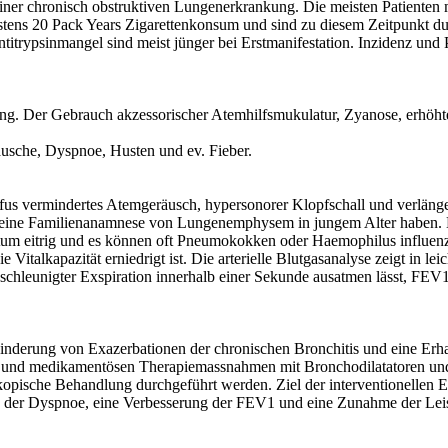
ner chronisch obstruktiven Lungenerkrankung. Die meisten Patienten
s 20 Pack Years Zigarettenkonsum und sind zu diesem Zeitpunkt durch
titrypsinmangel sind meist jünger bei Erstmanifestation. Inzidenz u
ng. Der Gebrauch akzessorischer Atemhilfsmukulatur, Zyanose, erhöht
usche, Dyspnoe, Husten und ev. Fieber.
fus vermindertes Atemgeräusch, hypersonorer Klopfschall und verlänger
er eine Familienanamnese von Lungenemphysem in jungem Alter haben. Be
um eitrig und es können oft Pneumokokken oder Haemophilus influenzae
e Vitalkapazität erniedrigt ist. Die arterielle Blutgasanalyse zeigt in
schleunigter Exspiration innerhalb einer Sekunde ausatmen lässt, FEV1
rhinderung von Exazerbationen der chronischen Bronchitis und eine Erha
 und medikamentösen Therapiemassnahmen mit Bronchodilatatoren und in
kopische Behandlung durchgeführt werden. Ziel der interventionell
er Dyspnoe, eine Verbesserung der FEV1 und eine Zunahme der Leistun