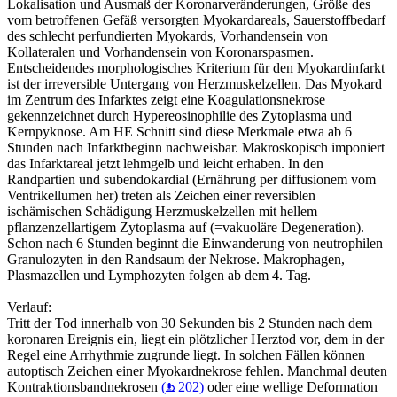
Lokalisation und Ausmaß der Koronarveränderungen, Größe des
vom betroffenen Gefäß versorgten Myokardareals, Sauerstoffbedarf
des schlecht perfundierten Myokards, Vorhandensein von
Kollateralen und Vorhandensein von Koronarspasmen.
Entscheidendes morphologisches Kriterium für den Myokardinfarkt
ist der irreversible Untergang von Herzmuskelzellen. Das Myokard
im Zentrum des Infarktes zeigt eine Koagulationsnekrose
gekennzeichnet durch Hypereosinophilie des Zytoplasma und
Kernpyknose. Am HE Schnitt sind diese Merkmale etwa ab 6
Stunden nach Infarktbeginn nachweisbar. Makroskopisch imponiert
das Infarktareal jetzt lehmgelb und leicht erhaben. In den
Randpartien und subendokardial (Ernährung per diffusionem vom
Ventrikellumen her) treten als Zeichen einer reversiblen
ischämischen Schädigung Herzmuskelzellen mit hellem
pflanzenzellartigem Zytoplasma auf (=vakuoläre Degeneration).
Schon nach 6 Stunden beginnt die Einwanderung von neutrophilen
Granulozyten in den Randsaum der Nekrose. Makrophagen,
Plasmazellen und Lymphozyten folgen ab dem 4. Tag.
Verlauf:
Tritt der Tod innerhalb von 30 Sekunden bis 2 Stunden nach dem
koronaren Ereignis ein, liegt ein plötzlicher Herztod vor, dem in der
Regel eine Arrhythmie zugrunde liegt. In solchen Fällen können
autoptisch Zeichen einer Myokardnekrose fehlen. Manchmal deuten
Kontraktionsbandnekrosen
(
202)
oder eine wellige Deformation