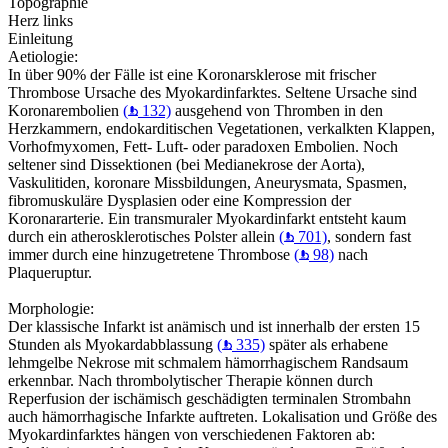
Topographie
Herz links
Einleitung
Aetiologie:
In über 90% der Fälle ist eine Koronarsklerose mit frischer
Thrombose Ursache des Myokardinfarktes. Seltene Ursache sind
Koronarembolien
(
132)
ausgehend von Thromben in den
Herzkammern, endokarditischen Vegetationen, verkalkten Klappen,
Vorhofmyxomen, Fett- Luft- oder paradoxen Embolien. Noch
seltener sind Dissektionen (bei Medianekrose der Aorta),
Vaskulitiden, koronare Missbildungen, Aneurysmata, Spasmen,
fibromuskuläre Dysplasien oder eine Kompression der
Koronararterie. Ein transmuraler Myokardinfarkt entsteht kaum
durch ein atherosklerotisches Polster allein
(
701)
, sondern fast
immer durch eine hinzugetretene Thrombose
(
98)
nach
Plaqueruptur.
Morphologie:
Der klassische Infarkt ist anämisch und ist innerhalb der ersten 15
Stunden als Myokardabblassung
(
335)
später als erhabene
lehmgelbe Nekrose mit schmalem hämorrhagischem Randsaum
erkennbar. Nach thrombolytischer Therapie können durch
Reperfusion der ischämisch geschädigten terminalen Strombahn
auch hämorrhagische Infarkte auftreten. Lokalisation und Größe des
Myokardinfarktes hängen von verschiedenen Faktoren ab: