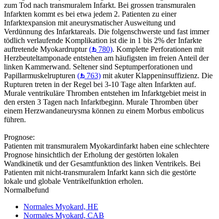
zum Tod nach transmuralem Infarkt. Bei grossen transmuralen
Infarkten kommt es bei etwa jedem 2. Patienten zu einer
Infarktexpansion mit aneurysmatischer Ausweitung und
Verdünnung des Infarktareals. Die folgenschwerste und fast immer
tödlich verlaufende Komplikation ist die in 1 bis 2% der Infarkte
auftretende Myokardruptur
(
780)
. Komplette Perforationen mit
Herzbeuteltamponade entstehen am häufigsten im freien Anteil der
linken Kammerwand. Seltener sind Septumperforationen und
Papillarmuskelrupturen
(
763)
mit akuter Klappeninsuffizienz. Die
Rupturen treten in der Regel bei 3-10 Tage alten Infarkten auf.
Murale ventrikuläre Thromben entstehen im Infarktgebiet meist in
den ersten 3 Tagen nach Infarktbeginn. Murale Thromben über
einem Herzwandaneurysma können zu einem Morbus embolicus
führen.
Prognose:
Patienten mit transmuralem Myokardinfarkt haben eine schlechtere
Prognose hinsichtlich der Erholung der gestörten lokalen
Wandkinetik und der Gesamtfunktion des linken Ventrikels. Bei
Patienten mit nicht-transmuralem Infarkt kann sich die gestörte
lokale und globale Ventrikelfunktion erholen.
Normalbefund
Normales Myokard, HE
Normales Myokard, CAB