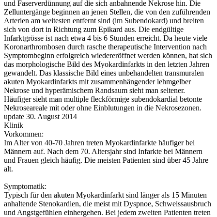
und Faserverdünnung auf die sich anbahnende Nekrose hin. Die
Zelluntergänge beginnen an jenen Stellen, die von den zuführenden
Arterien am weitesten entfernt sind (im Subendokard) und breiten
sich von dort in Richtung zum Epikard aus. Die endgültige
Infarktgrösse ist nach etwa 4 bis 6 Stunden erreicht. Da heute viele
Koronarthrombosen durch rasche therapeutische Intervention nach
Symptombeginn erfolgreich wiedereröffnet werden können, hat sich
das morphologische Bild des Myokardinfarkts in den letzten Jahren
gewandelt. Das klassische Bild eines unbehandelten transmuralen
akuten Myokardinfarkts mit zusammenhängender lehmgelber
Nekrose und hyperämischem Randsaum sieht man seltener.
Häufiger sieht man multiple fleckförmige subendokardial betonte
Nekroseareale mit oder ohne Einblutungen in die Nekrosezonen.
update 30. August 2014
Klinik
Vorkommen:
Im Alter von 40-70 Jahren treten Myokardinfarkte häufiger bei
Männern auf. Nach dem 70. Altersjahr sind Infarkte bei Männern
und Frauen gleich häufig. Die meisten Patienten sind über 45 Jahre
alt.
Symptomatik:
Typisch für den akuten Myokardinfarkt sind länger als 15 Minuten
anhaltende Stenokardien, die meist mit Dyspnoe, Schweissausbruch
und Angstgefühlen einhergehen. Bei jedem zweiten Patienten treten