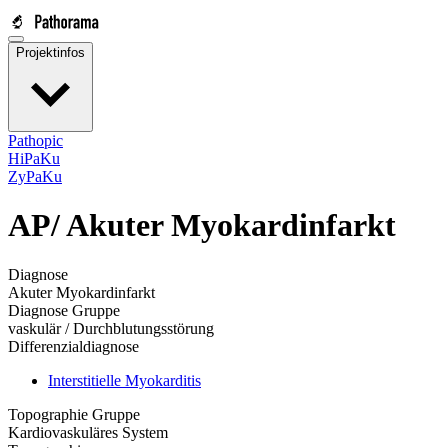
Projektinfos
Pathopic
HiPaKu
ZyPaKu
AP/
Akuter Myokardinfarkt
Diagnose
Akuter Myokardinfarkt
Diagnose Gruppe
vaskulär / Durchblutungsstörung
Differenzialdiagnose
Interstitielle Myokarditis
Topographie Gruppe
Kardiovaskuläres System