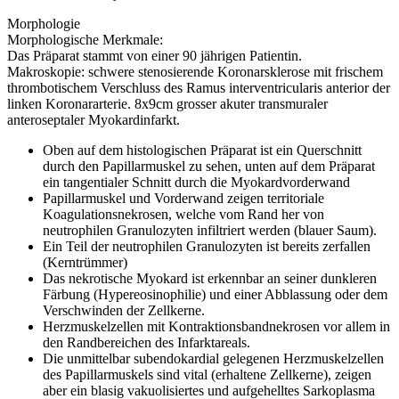
Morphologie
Morphologische Merkmale:
Das Präparat stammt von einer 90 jährigen Patientin.
Makroskopie: schwere stenosierende Koronarsklerose mit frischem
thrombotischem Verschluss des Ramus interventricularis anterior der
linken Koronararterie. 8x9cm grosser akuter transmuraler
anteroseptaler Myokardinfarkt.
Oben auf dem histologischen Präparat ist ein Querschnitt
durch den Papillarmuskel zu sehen, unten auf dem Präparat
ein tangentialer Schnitt durch die Myokardvorderwand
Papillarmuskel und Vorderwand zeigen territoriale
Koagulationsnekrosen, welche vom Rand her von
neutrophilen Granulozyten infiltriert werden (blauer Saum).
Ein Teil der neutrophilen Granulozyten ist bereits zerfallen
(Kerntrümmer)
Das nekrotische Myokard ist erkennbar an seiner dunkleren
Färbung (Hypereosinophilie) und einer Abblassung oder dem
Verschwinden der Zellkerne.
Herzmuskelzellen mit Kontraktionsbandnekrosen vor allem in
den Randbereichen des Infarktareals.
Die unmittelbar subendokardial gelegenen Herzmuskelzellen
des Papillarmuskels sind vital (erhaltene Zellkerne), zeigen
aber ein blasig vakuolisiertes und aufgehelltes Sarkoplasma