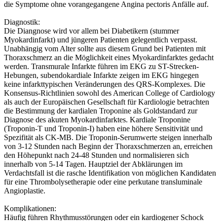
die Symptome ohne vorangegangene Angina pectoris Anfälle auf.
Diagnostik:
Die Diangnose wird vor allem bei Diabetikern (stummer
Myokardinfarkt) und jüngeren Patienten gelegentlich verpasst.
Unabhängig vom Alter sollte aus diesem Grund bei Patienten mit
Thoraxschmerz an die Möglichkeit eines Myokardinfarktes gedacht
werden. Transmurale Infarkte führen im EKG zu ST-Strecken-
Hebungen, subendokardiale Infarkte zeigen im EKG hingegen
keine infarkttypischen Veränderungen des QRS-Komplexes. Die
Konsensus-Richtlinien sowohl des American College of Cardiology
als auch der Europäischen Gesellschaft für Kardiologie betrachten
die Bestimmung der kardialen Troponine als Goldstandard zur
Diagnose des akuten Myokardinfarktes. Kardiale Troponine
(Troponin-T und Troponin-I) haben eine höhere Sensitivität und
Spezifität als CK-MB. Die Troponin-Serumwerte steigen innerhalb
von 3-12 Stunden nach Beginn der Thoraxschmerzen an, erreichen
den Höhepunkt nach 24-48 Stunden und normalisieren sich
innerhalb von 5-14 Tagen. Hauptziel der Abklärungen im
Verdachtsfall ist die rasche Identifikation von möglichen Kandidaten
für eine Thrombolysetherapie oder eine perkutane transluminale
Angioplastie.
Komplikationen:
Häufig führen Rhythmusstörungen oder ein kardiogener Schock