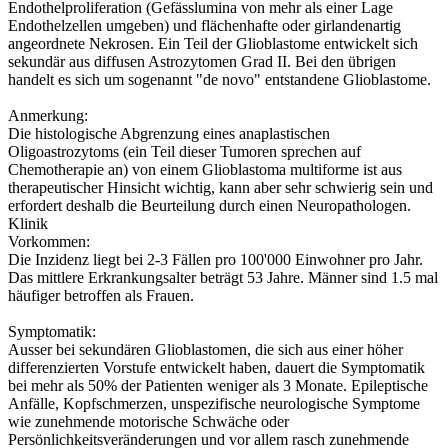
Endothelproliferation (Gefässlumina von mehr als einer Lage
Endothelzellen umgeben) und flächenhafte oder girlandenartig
angeordnete Nekrosen. Ein Teil der Glioblastome entwickelt sich
sekundär aus diffusen Astrozytomen Grad II. Bei den übrigen
handelt es sich um sogenannt "de novo" entstandene Glioblastome.
Anmerkung:
Die histologische Abgrenzung eines anaplastischen
Oligoastrozytoms (ein Teil dieser Tumoren sprechen auf
Chemotherapie an) von einem Glioblastoma multiforme ist aus
therapeutischer Hinsicht wichtig, kann aber sehr schwierig sein und
erfordert deshalb die Beurteilung durch einen Neuropathologen.
Klinik
Vorkommen:
Die Inzidenz liegt bei 2-3 Fällen pro 100'000 Einwohner pro Jahr.
Das mittlere Erkrankungsalter beträgt 53 Jahre. Männer sind 1.5 mal
häufiger betroffen als Frauen.
Symptomatik:
Ausser bei sekundären Glioblastomen, die sich aus einer höher
differenzierten Vorstufe entwickelt haben, dauert die Symptomatik
bei mehr als 50% der Patienten weniger als 3 Monate. Epileptische
Anfälle, Kopfschmerzen, unspezifische neurologische Symptome
wie zunehmende motorische Schwäche oder
Persönlichkeitsveränderungen und vor allem rasch zunehmende