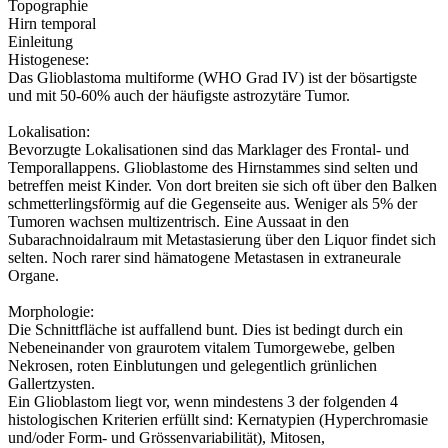
Topographie
Hirn temporal
Einleitung
Histogenese:
Das Glioblastoma multiforme (WHO Grad IV) ist der bösartigste
und mit 50-60% auch der häufigste astrozytäre Tumor.
Lokalisation:
Bevorzugte Lokalisationen sind das Marklager des Frontal- und
Temporallappens. Glioblastome des Hirnstammes sind selten und
betreffen meist Kinder. Von dort breiten sie sich oft über den Balken
schmetterlingsförmig auf die Gegenseite aus. Weniger als 5% der
Tumoren wachsen multizentrisch. Eine Aussaat in den
Subarachnoidalraum mit Metastasierung über den Liquor findet sich
selten. Noch rarer sind hämatogene Metastasen in extraneurale
Organe.
Morphologie:
Die Schnittfläche ist auffallend bunt. Dies ist bedingt durch ein
Nebeneinander von graurotem vitalem Tumorgewebe, gelben
Nekrosen, roten Einblutungen und gelegentlich grünlichen
Gallertzysten.
Ein Glioblastom liegt vor, wenn mindestens 3 der folgenden 4
histologischen Kriterien erfüllt sind: Kernatypien (Hyperchromasie
und/oder Form- und Grössenvariabilität), Mitosen,