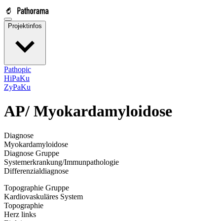
Projektinfos
Pathopic
HiPaKu
ZyPaKu
AP/
Myokardamyloidose
Diagnose
Myokardamyloidose
Diagnose Gruppe
Systemerkrankung/Immunpathologie
Differenzialdiagnose
Topographie Gruppe
Kardiovaskuläres System
Topographie
Herz links