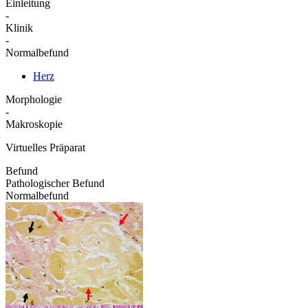
Einleitung
-
Klinik
-
Normalbefund
Herz
Morphologie
-
Makroskopie
Virtuelles Präparat
Befund
Pathologischer Befund
Normalbefund