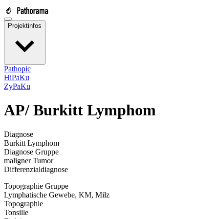
Projektinfos
Pathopic
HiPaKu
ZyPaKu
AP/
Burkitt Lymphom
Diagnose
Burkitt Lymphom
Diagnose Gruppe
maligner Tumor
Differenzialdiagnose
Topographie Gruppe
Lymphatische Gewebe, KM, Milz
Topographie
Tonsille