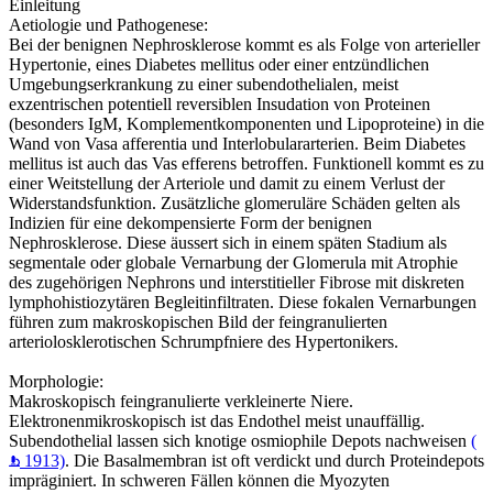
Einleitung
Aetiologie und Pathogenese:
Bei der benignen Nephrosklerose kommt es als Folge von arterieller
Hypertonie, eines Diabetes mellitus oder einer entzündlichen
Umgebungserkrankung zu einer subendothelialen, meist
exzentrischen potentiell reversiblen Insudation von Proteinen
(besonders IgM, Komplementkomponenten und Lipoproteine) in die
Wand von Vasa afferentia und Interlobulararterien. Beim Diabetes
mellitus ist auch das Vas efferens betroffen. Funktionell kommt es zu
einer Weitstellung der Arteriole und damit zu einem Verlust der
Widerstandsfunktion. Zusätzliche glomeruläre Schäden gelten als
Indizien für eine dekompensierte Form der benignen
Nephrosklerose. Diese äussert sich in einem späten Stadium als
segmentale oder globale Vernarbung der Glomerula mit Atrophie
des zugehörigen Nephrons und interstitieller Fibrose mit diskreten
lymphohistiozytären Begleitinfiltraten. Diese fokalen Vernarbungen
führen zum makroskopischen Bild der feingranulierten
arteriolosklerotischen Schrumpfniere des Hypertonikers.
Morphologie:
Makroskopisch feingranulierte verkleinerte Niere.
Elektronenmikroskopisch ist das Endothel meist unauffällig.
Subendothelial lassen sich knotige osmiophile Depots nachweisen
(
1913)
. Die Basalmembran ist oft verdickt und durch Proteindepots
impräginiert. In schweren Fällen können die Myozyten