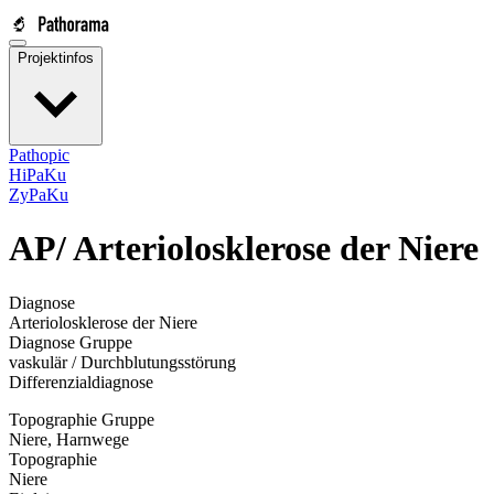
Projektinfos
Pathopic
HiPaKu
ZyPaKu
AP/
Arteriolosklerose der Niere
Diagnose
Arteriolosklerose der Niere
Diagnose Gruppe
vaskulär / Durchblutungsstörung
Differenzialdiagnose
Topographie Gruppe
Niere, Harnwege
Topographie
Niere