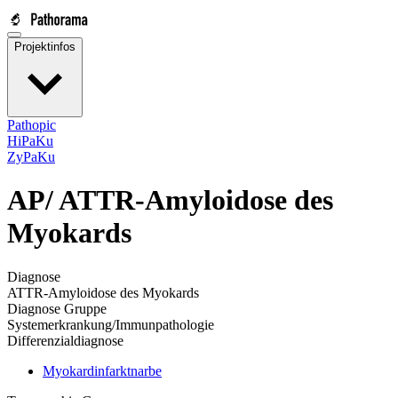
Projektinfos
Pathopic
HiPaKu
ZyPaKu
AP/
ATTR-Amyloidose des
Myokards
Diagnose
ATTR-Amyloidose des Myokards
Diagnose Gruppe
Systemerkrankung/Immunpathologie
Differenzialdiagnose
Myokardinfarktnarbe