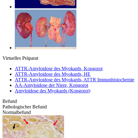
Virtuelles Präparat
ATTR-Amyloidose des Myokards, Kongorot
ATTR-Amyloidose des Myokards, HE
ATTR-Amyloidose des Myokards, ATTR Immunhistochemie
AA-Amyloidose der Niere, Kongorot
Amyloidose des Myokards (Kongorot)
Befund
Pathologischer Befund
Normalbefund