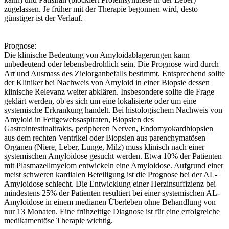
zugelassen. Je früher mit der Therapie begonnen wird, desto
günstiger ist der Verlauf.
Prognose:
Die klinische Bedeutung von Amyloidablagerungen kann
unbedeutend oder lebensbedrohlich sein. Die Prognose wird durch
Art und Ausmass des Zielorganbefalls bestimmt. Entsprechend sollte
der Kliniker bei Nachweis von Amyloid in einer Biopsie dessen
klinische Relevanz weiter abklären. Insbesondere sollte die Frage
geklärt werden, ob es sich um eine lokalisierte oder um eine
systemische Erkrankung handelt. Bei histologischem Nachweis von
Amyloid in Fettgewebsaspiraten, Biopsien des
Gastrointestinaltrakts, peripheren Nerven, Endomyokardbiopsien
aus dem rechten Ventrikel oder Biopsien aus parenchymatösen
Organen (Niere, Leber, Lunge, Milz) muss klinisch nach einer
systemischen Amyloidose gesucht werden. Etwa 10% der Patienten
mit Plasmazellmyelom entwickeln eine Amyloidose. Aufgrund einer
meist schweren kardialen Beteiligung ist die Prognose bei der AL-
Amyloidose schlecht. Die Entwicklung einer Herzinsuffizienz bei
mindestens 25% der Patienten resultiert bei einer systemischen AL-
Amyloidose in einem medianen Überleben ohne Behandlung von
nur 13 Monaten. Eine frühzeitige Diagnose ist für eine erfolgreiche
medikamentöse Therapie wichtig.