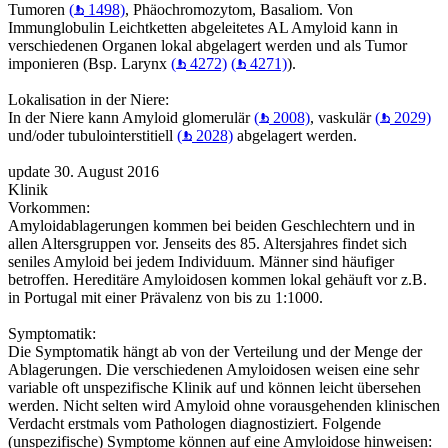
Tumoren
(
1498)
, Phäochromozytom, Basaliom. Von
Immunglobulin Leichtketten abgeleitetes AL Amyloid kann in
verschiedenen Organen lokal abgelagert werden und als Tumor
imponieren (Bsp. Larynx
(
4272)
(
4271)
).
Lokalisation in der Niere:
In der Niere kann Amyloid glomerulär
(
2008)
, vaskulär
(
2029)
und/oder tubulointerstitiell
(
2028)
abgelagert werden.
update 30. August 2016
Klinik
Vorkommen:
Amyloidablagerungen kommen bei beiden Geschlechtern und in
allen Altersgruppen vor. Jenseits des 85. Altersjahres findet sich
seniles Amyloid bei jedem Individuum. Männer sind häufiger
betroffen. Hereditäre Amyloidosen kommen lokal gehäuft vor z.B.
in Portugal mit einer Prävalenz von bis zu 1:1000.
Symptomatik:
Die Symptomatik hängt ab von der Verteilung und der Menge der
Ablagerungen. Die verschiedenen Amyloidosen weisen eine sehr
variable oft unspezifische Klinik auf und können leicht übersehen
werden. Nicht selten wird Amyloid ohne vorausgehenden klinischen
Verdacht erstmals vom Pathologen diagnostiziert. Folgende
(unspezifische) Symptome können auf eine Amyloidose hinweisen: