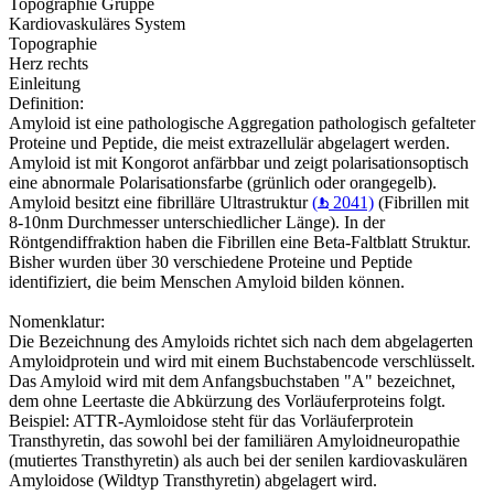
Topographie Gruppe
Kardiovaskuläres System
Topographie
Herz rechts
Einleitung
Definition:
Amyloid ist eine pathologische Aggregation pathologisch gefalteter
Proteine und Peptide, die meist extrazellulär abgelagert werden.
Amyloid ist mit Kongorot anfärbbar und zeigt polarisationsoptisch
eine abnormale Polarisationsfarbe (grünlich oder orangegelb).
Amyloid besitzt eine fibrilläre Ultrastruktur
(
2041)
(Fibrillen mit
8-10nm Durchmesser unterschiedlicher Länge). In der
Röntgendiffraktion haben die Fibrillen eine Beta-Faltblatt Struktur.
Bisher wurden über 30 verschiedene Proteine und Peptide
identifiziert, die beim Menschen Amyloid bilden können.
Nomenklatur:
Die Bezeichnung des Amyloids richtet sich nach dem abgelagerten
Amyloidprotein und wird mit einem Buchstabencode verschlüsselt.
Das Amyloid wird mit dem Anfangsbuchstaben "A" bezeichnet,
dem ohne Leertaste die Abkürzung des Vorläuferproteins folgt.
Beispiel: ATTR-Aymloidose steht für das Vorläuferprotein
Transthyretin, das sowohl bei der familiären Amyloidneuropathie
(mutiertes Transthyretin) als auch bei der senilen kardiovaskulären
Amyloidose (Wildtyp Transthyretin) abgelagert wird.