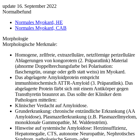
update 16. September 2022
Normalbefund
Normales Myokard, HE
Normales Myokard, CAB
Morphologie
Morphologische Merkmale:
Homogene, zellfreie, extrazelluläre, netzförmige perizelluläre
Ablagerungen von kongorotem (2. Präparatlink) Material
(abnorme Doppelbrechungsfarbe bei Polarisation:
flaschengrün, orange oder gelb statt weiss) im Myokard.
Das abgelagerte Amyloidprotein entspricht
immunhistochemisch ATTR-Amyloid (3. Präparatlink). Das
abgelagerte Protein färbt sich mit einem Antikörper gegen
Transthyretin braunrot an. Das sollte der Kliniker dem
Pathologen mitteilen:
Klinischer Verdacht auf Amyloidose.
Grunderkrankung: chronische entzündliche Erkrankung (AA
Amyloidose), Plasmazellerkrankung (z.B. Plasmazellmyelom,
monoklonale Gammopathie, M. Waldenström).
Hinweise auf systemische Amyloidose: Herzinsuffizienz,
Hepatomegalie, CTS, autonome Neuropathie, Nephrotisches
Syndrom, pathologische Serum- oder