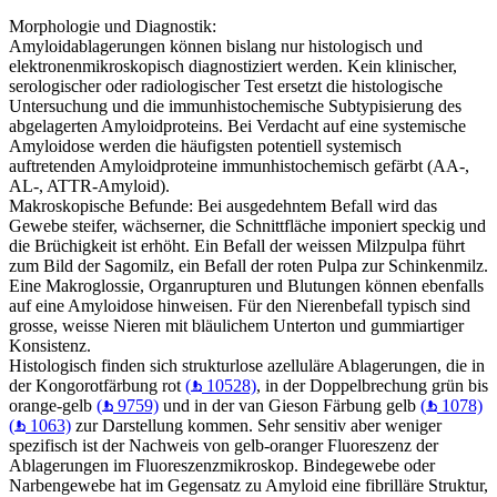
Morphologie und Diagnostik:
Amyloidablagerungen können bislang nur histologisch und
elektronenmikroskopisch diagnostiziert werden. Kein klinischer,
serologischer oder radiologischer Test ersetzt die histologische
Untersuchung und die immunhistochemische Subtypisierung des
abgelagerten Amyloidproteins. Bei Verdacht auf eine systemische
Amyloidose werden die häufigsten potentiell systemisch
auftretenden Amyloidproteine immunhistochemisch gefärbt (AA-,
AL-, ATTR-Amyloid).
Makroskopische Befunde: Bei ausgedehntem Befall wird das
Gewebe steifer, wächserner, die Schnittfläche imponiert speckig und
die Brüchigkeit ist erhöht. Ein Befall der weissen Milzpulpa führt
zum Bild der Sagomilz, ein Befall der roten Pulpa zur Schinkenmilz.
Eine Makroglossie, Organrupturen und Blutungen können ebenfalls
auf eine Amyloidose hinweisen. Für den Nierenbefall typisch sind
grosse, weisse Nieren mit bläulichem Unterton und gummiartiger
Konsistenz.
Histologisch finden sich strukturlose azelluläre Ablagerungen, die in
der Kongorotfärbung rot
(
10528)
, in der Doppelbrechung grün bis
orange-gelb
(
9759)
und in der van Gieson Färbung gelb
(
1078)
(
1063)
zur Darstellung kommen. Sehr sensitiv aber weniger
spezifisch ist der Nachweis von gelb-oranger Fluoreszenz der
Ablagerungen im Fluoreszenzmikroskop. Bindegewebe oder
Narbengewebe hat im Gegensatz zu Amyloid eine fibrilläre Struktur,