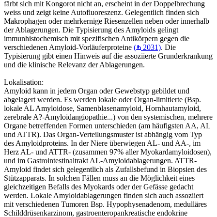
färbt sich mit Kongorot nicht an, erscheint in der Doppelbrechung
weiss und zeigt keine Autofluoreszenz. Gelegentlich finden sich
Makrophagen oder mehrkernige Riesenzellen neben oder innerhalb
der Ablagerungen. Die Typisierung des Amyloids gelingt
immunhistochemisch mit spezifischen Antikörpern gegen die
verschiedenen Amyloid-Vorläuferproteine
(
2031)
. Die
Typisierung gibt einen Hinweis auf die assoziierte Grunderkrankung
und die klinische Relevanz der Ablagerungen.
Lokalisation:
Amyloid kann in jedem Organ oder Gewebstyp gebildet und
abgelagert werden. Es werden lokale oder Organ-limitierte (Bsp.
lokale AL Amyloidose, Samenblasenamyloid, Hornhautamyloid,
zerebrale A?-Amyloidangiopathie...) von den systemischen, mehrere
Organe betreffenden Formen unterschieden (am häufigsten AA, AL
und ATTR). Das Organ-Verteilungsmuster ist abhängig vom Typ
des Amyloidproteins. In der Niere überwiegen AL- und AA-, im
Herz AL- und ATTR- (zusammen 97% aller Myokardamyloidosen),
und im Gastrointestinaltrakt AL-Amyloidablagerungen. ATTR-
Amyloid findet sich gelegentlich als Zufallsbefund in Biopsien des
Stützapparats. In solchen Fällen muss an die Möglichkeit eines
gleichzeitigen Befalls des Myokards oder der Gefässe gedacht
werden. Lokale Amyloidablagerungen finden sich auch assoziiert
mit verschiedenen Tumoren Bsp. Hypophysenadenom, medulläres
Schilddrüsenkarzinom, gastroenteropankreatische endokrine