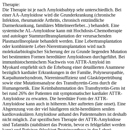
Therapie:
Die Therapie ist je nach Amyloidsubtyp sehr unterschiedlich. Bei
einer AA-Amyloidose wird die Grunderkrankung (chronische
Infektion, rheumatoide Arthritis, chronisch entzündliche
Darmerkrankung, familiäres Mittelmeerfieber...) behandelt. Eine
systemische AL-Amyloidose kann mit Hochdosis-Chemotherapie
und autologer Stammzelltransplantation der verursachenden
Plasmazellneoplasie behandelt werden. Eine Lebertransplantation
oder kombinierte Leber-Nierentransplantation wird nach
molekularbiologischer Sicherung der zu Grunde liegenden Mutation
bei bestimmten Formen hereditärer Amyloidosen durchgeführt. Bei
immunhistochemischem Nachweis von ATTR-Amyloid im
Myokard empfiehlt sich die Erhebung einer detaillierten Anamnese
bezüglich kardialer Erkrankungen in der Familie, Polyneuropathie,
Karpaltunnelsyndrom, Niereninsuffizienz und Glaskörpertrübung
sowie eine Mutationsanalyse des Transthyretin-Gens durch die
Humangenetik. Eine Keimbahnmutation des Transthyretin-Gens ist
bei rund 26% der Patienten mit symptomatischer kardialer ATTR-
Amyloidose zu erwarten. Die hereditäre Form der ATTR-
Amyloidose kann auch in höherem Alter auftreten (late onset). Eine
Abgrenzung von der viel häufigeren nicht-hereditären senilen
kardiovaskulären Amyloidose anhand des Patientenalters ist deshalb
nicht möglich. Zur spezifischen Therapie der ATTR-Amyloidose
sind Tafamidis (stabilisiert das Protein, bevor es fehlgefaltet werden
kann) und Patisiran (blockiert Proteinsynthese in der Leber)