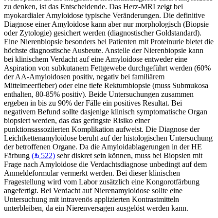
zu denken, ist das Entscheidende. Das Herz-MRI zeigt bei
myokardialer Amyloidose typische Veränderungen. Die definitive
Diagnose einer Amyloidose kann aber nur morphologisch (Biopsie
oder Zytologie) gesichert werden (diagnostischer Goldstandard).
Eine Nierenbiopsie besonders bei Patienten mit Proteinurie bietet die
höchste diagnostische Ausbeute. Anstelle der Nierenbiopsie kann
bei klinischem Verdacht auf eine Amyloidose entweder eine
Aspiration von subkutanem Fettgewebe durchgeführt werden (60%
der AA-Amyloidosen positiv, negativ bei familiärem
Mittelmeerfieber) oder eine tiefe Rektumbiopsie (muss Submukosa
enthalten, 80-85% positiv). Beide Untersuchungen zusammen
ergeben in bis zu 90% der Fälle ein positives Resultat. Bei
negativem Befund sollte dasjenige klinisch symptomatische Organ
biopsiert werden, das das geringste Risiko einer
punktionsassoziierten Komplikation aufweist. Die Diagnose der
Leichtkettenamyloidose beruht auf der histologischen Untersuchung
der betroffenen Organe. Da die Amyloidablagerungen in der HE
Färbung
(
522)
sehr diskret sein können, muss bei Biopsien mit
Frage nach Amyloidose die Verdachtsdiagnose unbedingt auf dem
Anmeldeformular vermerkt werden. Bei dieser klinischen
Fragestellung wird vom Labor zusätzlich eine Kongorotfärbung
angefertigt. Bei Verdacht auf Nierenamyloidose sollte eine
Untersuchung mit intravenös applizierten Kontrastmitteln
unterbleiben, da ein Nierenversagen ausgelöst werden kann.