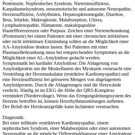
Proteinurie, Nephrotisches Syndrom, Niereninsuffizienz,
Karpaltunnelsyndrom, sensomotorische und autonome Neuropathie,
Herzinsuffizienz, Arrhythmien, Hepatosplenomegalie, Diarrhoe,
Ileus, Infarkte, Makroglossie, Malabsorption, Ulzera,
Lymphadenopathie, Hämatome, makulopapulöse
Hauteffloreszenzen oder Purpura. Zeichen einer Nierenerkrankung
(Proteinurie) bei einem Patienten mit einer chronischen infektiösen
oder nicht infektiösen Entzündung sollten an die Möglichkeit einer
AA-Amyloidose denken lassen. Bei Patienten mit einer
Plasmazellerkrankung muss bei entsprechenden Symptomen an die
Möglichkeit einer AL-Amyloidose gedacht werden.
Symptomatik bei kardialer Amyloidose: Die Ablagerung von
Amyloidprotein um die Muskelfasern des Myokards verursacht eine
Versteifung der Herzmuskulatur (restriktive Kardiomyopathie) und
eine Herzinsuffizienz bei grösseren Mengen von abgelagertem
Amyloidprotein. Durch die Ablagerungen sind die Herzwände
verdickt. Häufig ist im EKG die Höhe der QRS-Komplexe
vermindert (Niedervoltage). Wenn das Erregungsleitungssystem des
Herzens betroffen ist, können Herzrhythmusstörungen auftreten.
Der Befall der Herzkranzgefäße kann Ischämien verursachen.
Diagnostik:
Bei einer infiltrativ restriktiven Kardiomyopathie, einem
nephrotischen Syndrom, einer Malabsorption oder einer autonomen
Neuropathie an die mögliche Differentialdiagnose einer Amyloidose