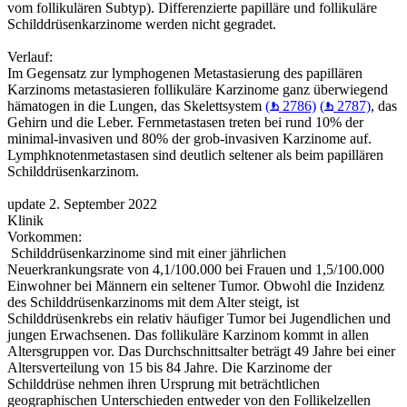
vom follikulären Subtyp). Differenzierte papilläre und follikuläre
Schilddrüsenkarzinome werden nicht gegradet.
Verlauf:
Im Gegensatz zur lymphogenen Metastasierung des papillären
Karzinoms metastasieren follikuläre Karzinome ganz überwiegend
hämatogen in die Lungen, das Skelettsystem
(
2786)
(
2787)
, das
Gehirn und die Leber. Fernmetastasen treten bei rund 10% der
minimal-invasiven und 80% der grob-invasiven Karzinome auf.
Lymphknotenmetastasen sind deutlich seltener als beim papillären
Schilddrüsenkarzinom.
update 2. September 2022
Klinik
Vorkommen:
Schilddrüsenkarzinome sind mit einer jährlichen
Neuerkrankungsrate von 4,1/100.000 bei Frauen und 1,5/100.000
Einwohner bei Männern ein seltener Tumor. Obwohl die Inzidenz
des Schilddrüsenkarzinoms mit dem Alter steigt, ist
Schilddrüsenkrebs ein relativ häufiger Tumor bei Jugendlichen und
jungen Erwachsenen. Das follikuläre Karzinom kommt in allen
Altersgruppen vor. Das Durchschnittsalter beträgt 49 Jahre bei einer
Altersverteilung von 15 bis 84 Jahre. Die Karzinome der
Schilddrüse nehmen ihren Ursprung mit beträchtlichen
geographischen Unterschieden entweder von den Follikelzellen