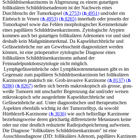
Schilddrüsenkarzinoms in Abgrenzung zu einem gutartigen
follikulären Schilddrüsenadenom ist der Nachweis eines
Durchbruchs der Tumorkapsel
(
2753)
(
4951)
und/oder ein
Einbruch in Venen
(
4953)
(
8265)
innerhalb oder jenseits der
Tumorkapsel sowie das Fehlen morphologischer Kernmerkmale
eines papillären Schilddrüsenkarzinoms. Zytologische Atypien
kommen auch bei gutartigen follikulären Adenomen vor und sind
deshalb kein Malignitätsmerkmal. Da Kapseldurchbrüche und
Gefässeinbrüche nur am Gewebsschnitt diagnostiziert werden
können, ist eine präoperative zytologische Diagnose eines
follikulären Schilddrüsenkarzinoms anhand der
Feinnadelpunktionszytologie nicht möglich.
Lymphgefässeinbrüche oder Lymphknotenmetastasen gibt es im
Gegensatz zum papillären Schilddrüsenkarzinom bei follikulären
Karzinomen praktisch nie. Grob-invasive Karzinome
(
8137)
(
8286)
(
8267)
stellen sich bereits makroskopisch als grosse, grau-
weiße Tumoren mit unscharfer Begrenzung dar und/oder weisen
mikroskopisch sehr ausgedehnte Kapseldurchbrüche und
Gefässeinbrüche auf. Unter diagnostischen und therapeutischen
Aspekten ebenfalls wichtig ist der Tumorzelltyp, da sowohl
Hürthlezell-Karzinome
(
3036)
wie auch hellzellige Karzinome
beziehungsweise deren gleichartig differenzierte Metastasen keine
oder nur eine deutlich reduzierte Radiojodspeicherung aufweisen.
Die Diagnose "follikuläres Schilddrüsenkarzinom" ist eine
Ausschlussdiagnose (DD: follikuläres Adenom, papilläres Karzinom