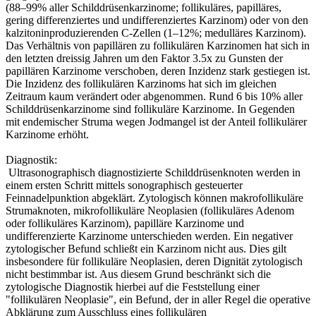
(88–99% aller Schilddrüsenkarzinome; follikuläres, papilläres,
gering differenziertes und undifferenziertes Karzinom) oder von den
kalzitoninproduzierenden C-Zellen (1–12%; medulläres Karzinom).
Das Verhältnis von papillären zu follikulären Karzinomen hat sich in
den letzten dreissig Jahren um den Faktor 3.5x zu Gunsten der
papillären Karzinome verschoben, deren Inzidenz stark gestiegen ist.
Die Inzidenz des follikulären Karzinoms hat sich im gleichen
Zeitraum kaum verändert oder abgenommen. Rund 6 bis 10% aller
Schilddrüsenkarzinome sind follikuläre Karzinome. In Gegenden
mit endemischer Struma wegen Jodmangel ist der Anteil follikulärer
Karzinome erhöht.
Diagnostik:
Ultrasonographisch diagnostizierte Schilddrüsenknoten werden in
einem ersten Schritt mittels sonographisch gesteuerter
Feinnadelpunktion abgeklärt. Zytologisch können makrofollikuläre
Strumaknoten, mikrofollikuläre Neoplasien (follikuläres Adenom
oder follikuläres Karzinom), papilläre Karzinome und
undifferenzierte Karzinome unterschieden werden. Ein negativer
zytologischer Befund schließt ein Karzinom nicht aus. Dies gilt
insbesondere für follikuläre Neoplasien, deren Dignität zytologisch
nicht bestimmbar ist. Aus diesem Grund beschränkt sich die
zytologische Diagnostik hierbei auf die Feststellung einer
"follikulären Neoplasie", ein Befund, der in aller Regel die operative
Abklärung zum Ausschluss eines follikulären