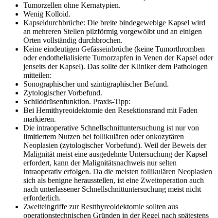
Tumorzellen ohne Kernatypien.
Wenig Kolloid.
Kapseldurchbrüche: Die breite bindegewebige Kapsel wird
an mehreren Stellen pilzförmig vorgewölbt und an einigen
Orten vollständig durchbrochen.
Keine eindeutigen Gefässeinbrüche (keine Tumorthromben
oder endothelialisierte Tumorzapfen in Venen der Kapsel oder
jenseits der Kapsel). Das sollte der Kliniker dem Pathologen
mitteilen:
Sonographischer und szintigraphischer Befund.
Zytologischer Vorbefund.
Schilddrüsenfunktion. Praxis-Tipp:
Bei Hemithyreoidektomie den Resektionsrand mit Faden
markieren.
Die intraoperative Schnellschnittuntersuchung ist nur von
limitiertem Nutzen bei follikulären oder onkozytären
Neoplasien (zytologischer Vorbefund). Weil der Beweis der
Malignität meist eine ausgedehnte Untersuchung der Kapsel
erfordert, kann der Malignitätsnachweis nur selten
intraoperativ erfolgen. Da die meisten follikulären Neoplasien
sich als benigne herausstellen, ist eine Zweitoperation auch
nach unterlassener Schnellschnittuntersuchung meist nicht
erforderlich.
Zweiteingriffe zur Restthyreoidektomie sollten aus
operationstechnischen Gründen in der Regel nach spätestens