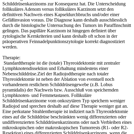
Schilddrüsenkarzinoms zur Konsequenz hat. Die Unterscheidung
follikuläres Adenom versus follikuläres Karzinom setzt den
definitiven Nachweis eines Kapseldurchbruchs und/oder einer
Gefäßinvasion voraus. Die Diagnose kann deshalb ausschliesslich
durch die histologische Untersuchung des Tumors im Paraffinschnitt
gelingen. Das papilläre Karzinom ist hingegen definiert über
zytologische Kernkriterien und kann deshalb oft schon in der
präoperativen Feinnadelpunktionszytologie korrekt diagnostiziert
werden.
Therapie:
Standardtherapie ist die (totale) Thyreoidektomie mit zentraler
Lymphknotendissektion und Erhaltung mindestens einer
Nebenschilddrüse.Ziel der Radiojodtherapie nach totaler
Thyreoidektomie ist neben der Ablation von eventuell noch
vorhandenem restlichem Schilddrüsengewebe (z.B. Lobus
pyramidalis) der Nachweis bzw. Ausschluß von speichernden
Lymphknoten- und Fernmetastasen. Follikuläre
Schilddrüsenkarzinome vom onkozytären Typ speichern weniger
Radiojod und sprechen deshalb auf diese Therapie weniger gut an.
Eine perkutane Strahlentherapie ist indiziert nach Thyreoidektomie
eines auf die Schilddrüse beschränkten wenig differenzierten oder
undifferenzierten Schilddrüsenkarzinoms oder nach Verbleiben eines
mikroskopischen oder makroskopischen Tumorrests (R1- oder R2-
Resektion) eines differenzierten Schilddrüsenkarzinoms, wenn die