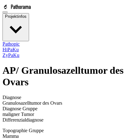
Projektinfos
Pathopic
HiPaKu
ZyPaKu
AP/
Granulosazelltumor des
Ovars
Diagnose
Granulosazelltumor des Ovars
Diagnose Gruppe
maligner Tumor
Differenzialdiagnose
Topographie Gruppe
Mamma