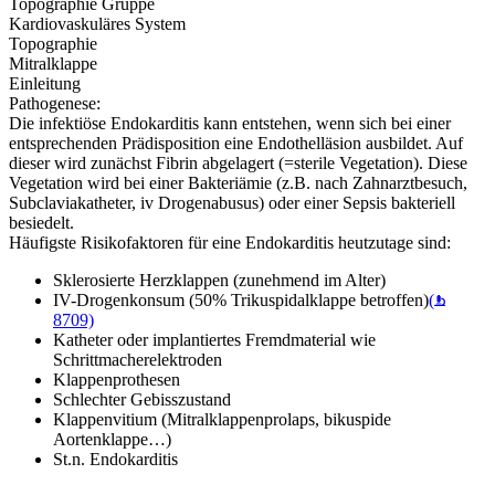
Topographie Gruppe
Kardiovaskuläres System
Topographie
Mitralklappe
Einleitung
Pathogenese:
Die infektiöse Endokarditis kann entstehen, wenn sich bei einer
entsprechenden Prädisposition eine Endothelläsion ausbildet. Auf
dieser wird zunächst Fibrin abgelagert (=sterile Vegetation). Diese
Vegetation wird bei einer Bakteriämie (z.B. nach Zahnarztbesuch,
Subclaviakatheter, iv Drogenabusus) oder einer Sepsis bakteriell
besiedelt.
Häufigste Risikofaktoren für eine Endokarditis heutzutage sind:
Sklerosierte Herzklappen (zunehmend im Alter)
IV-Drogenkonsum (50% Trikuspidalklappe betroffen)
(
8709)
Katheter oder implantiertes Fremdmaterial wie
Schrittmacherelektroden
Klappenprothesen
Schlechter Gebisszustand
Klappenvitium (Mitralklappenprolaps, bikuspide
Aortenklappe…)
St.n. Endokarditis