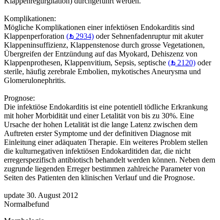
Klappenregurgitation) durchgeführt werden.
Komplikationen:
Mögliche Komplikationen einer infektiösen Endokarditis sind
Klappenperforation
(
2934)
oder Sehnenfadenruptur mit akuter
Klappeninsuffizienz, Klappenstenose durch grosse Vegetationen,
Übergreifen der Entzündung auf das Myokard, Dehiszenz von
Klappenprothesen, Klappenvitium, Sepsis, septische
(
2120)
oder
sterile, häufig zerebrale Embolien, mykotisches Aneurysma und
Glomerulonephritis.
Prognose:
Die infektiöse Endokarditis ist eine potentiell tödliche Erkrankung
mit hoher Morbidität und einer Letalität von bis zu 30%. Eine
Ursache der hohen Letalität ist die lange Latenz zwischen dem
Auftreten erster Symptome und der definitiven Diagnose mit
Einleitung einer adäquaten Therapie. Ein weiteres Problem stellen
die kulturnegativen infektiösen Endokarditiden dar, die nicht
erregerspezifisch antibiotisch behandelt werden können. Neben dem
zugrunde liegenden Erreger bestimmen zahlreiche Parameter von
Seiten des Patienten den klinischen Verlauf und die Prognose.
update 30. August 2012
Normalbefund