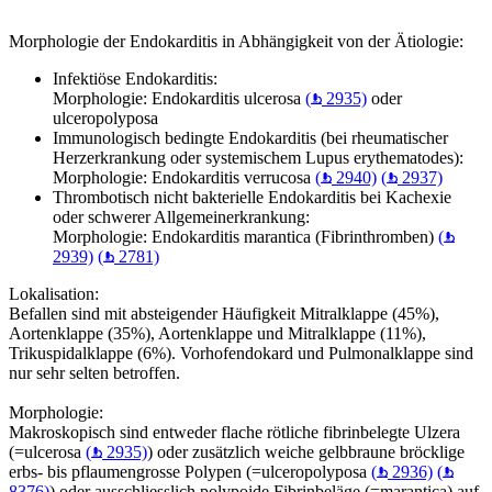
Morphologie der Endokarditis in Abhängigkeit von der Ätiologie:
Infektiöse Endokarditis:
Morphologie: Endokarditis ulcerosa
(
2935)
oder
ulceropolyposa
Immunologisch bedingte Endokarditis (bei rheumatischer
Herzerkrankung oder systemischem Lupus erythematodes):
Morphologie: Endokarditis verrucosa
(
2940)
(
2937)
Thrombotisch nicht bakterielle Endokarditis bei Kachexie
oder schwerer Allgemeinerkrankung:
Morphologie: Endokarditis marantica (Fibrinthromben)
(
2939)
(
2781)
Lokalisation:
Befallen sind mit absteigender Häufigkeit Mitralklappe (45%),
Aortenklappe (35%), Aortenklappe und Mitralklappe (11%),
Trikuspidalklappe (6%). Vorhofendokard und Pulmonalklappe sind
nur sehr selten betroffen.
Morphologie:
Makroskopisch sind entweder flache rötliche fibrinbelegte Ulzera
(=ulcerosa
(
2935)
) oder zusätzlich weiche gelbbraune bröcklige
erbs- bis pflaumengrosse Polypen (=ulceropolyposa
(
2936)
(
8376)
) oder ausschliesslich polypoide Fibrinbeläge (=marantica) auf