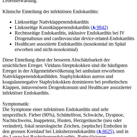
Lebenserwartung.
Klinische Einteilung der infektiösen Endokarditis:
Linksseitige Nativklappenendokarditis
Linksseitige Kunstklappenendokarditis
(
9842)
Rechtsseitige Endokarditis, inklusive Endokarditis bei IV
Drogenabusus und cardiovascular device-related-Endokarditis
Healthcare assoziierte Endokarditis (nosokomial im Spital
erworben und nicht-nosokomial)
Diese Einteilung dient der besseren Abschätzbarkeit der
ursächlichen Erreger. Viridans-Streptokokken sind die häufigsten
Erreger in der Allgemeinbevölkerung bei ambulant erworbenen
Nativklappenendokarditiden. Staphylokokkus aureus und
koagulasenegative Staphylokokken dominieren bei prothetischen
Klappen, intravenösem Drogenkonsum und Healthcare assoziierter
infektiöser Endokarditis.
Symptomatik:
Die Symptome einer infektiösen Endokarditis sind sehr
unspezifisch. Fieber (90%), Schüttelfrost, Schwäche, Dyspnoe,
Nachtschweiss, Inappetenz, Husten, Herzgeräusche (neu oder
verändert), fokal neurologische Zeichen, (septische) Embolien in
den grossen Kreislauf bei Linksherzendokarditis
(
8625)
, und in
die Lunge bei Rechtsherzendokarditis, Retinaläsionen,