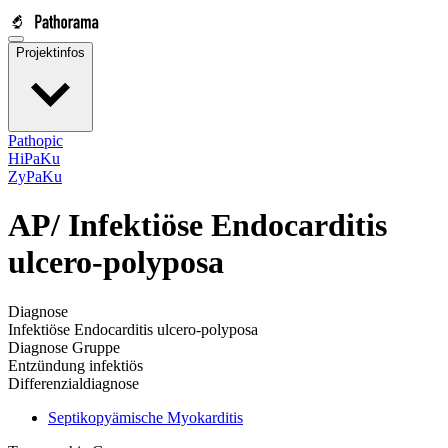
Projektinfos
Pathopic
HiPaKu
ZyPaKu
AP/
Infektiöse Endocarditis
ulcero-polyposa
Diagnose
Infektiöse Endocarditis ulcero-polyposa
Diagnose Gruppe
Entzündung infektiös
Differenzialdiagnose
Septikopyämische Myokarditis