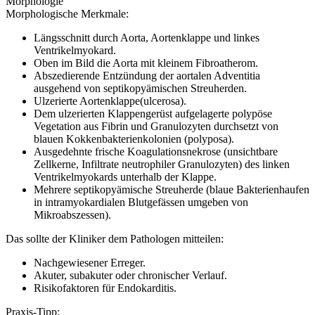
Morphologie
Morphologische Merkmale:
Längsschnitt durch Aorta, Aortenklappe und linkes
Ventrikelmyokard.
Oben im Bild die Aorta mit kleinem Fibroatherom.
Abszedierende Entzündung der aortalen Adventitia
ausgehend von septikopyämischen Streuherden.
Ulzerierte Aortenklappe(ulcerosa).
Dem ulzerierten Klappengerüst aufgelagerte polypöse
Vegetation aus Fibrin und Granulozyten durchsetzt von
blauen Kokkenbakterienkolonien (polyposa).
Ausgedehnte frische Koagulationsnekrose (unsichtbare
Zellkerne, Infiltrate neutrophiler Granulozyten) des linken
Ventrikelmyokards unterhalb der Klappe.
Mehrere septikopyämische Streuherde (blaue Bakterienhaufen
in intramyokardialen Blutgefässen umgeben von
Mikroabszessen).
Das sollte der Kliniker dem Pathologen mitteilen:
Nachgewiesener Erreger.
Akuter, subakuter oder chronischer Verlauf.
Risikofaktoren für Endokarditis.
Praxis-Tipp: