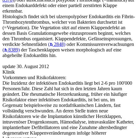
einem Endokarddefekt oder einer partiell zerstörten Klappe
erkennbar.
Histologisch findet sich bei ulzeropolypöser Endokarditis ein Fibrin-
Thrombozytenthrombus, welcher von Bakterien durchsetzt ist
(=Vegetation). Die Vegetation sitzt auf einem Klappendefekt an
dessen Basis Granulationsgewebe einzusprossen beginnt, welches
den Thrombus organisiert. Klappendefekte, Gefässeinsprossungen,
verdickte Sehnenfäden
(
2848)
oder Kommissurenverwachsungen
(
8389)
der Taschenklappen weisen morphologisch auf eine
abgeheilte Endokarditis hin.
update 30. August 2012
Klinik
Vorkommen und Risikofaktoren:
Die Inzidenz der infektiösen Endokarditis liegt bei 2-6 pro 100'000
Personen/Jahr. Diese Zahl hat sich in den letzten Jahren kaum
geändert. Die rheumatische Herzerkrankung, früher ein häufiger
Risikofaktor einer infektiösen Endokarditis, ist bei uns, im
Gegensatz beispielsweise zu nordafrikanischen Ländern, fast
vollständig verschwunden. An deren Stelle traten neue
Risikofaktoren wie die Implantation künstlicher Herzklappen,
intravenöser Drogenkonsum, Hämodialyse, intravaskuläre Katheter,
implantierbare Defibrillatoren und eine Zunahme altersbedingter
degenerativer Klappenveränderungen infolge höherer