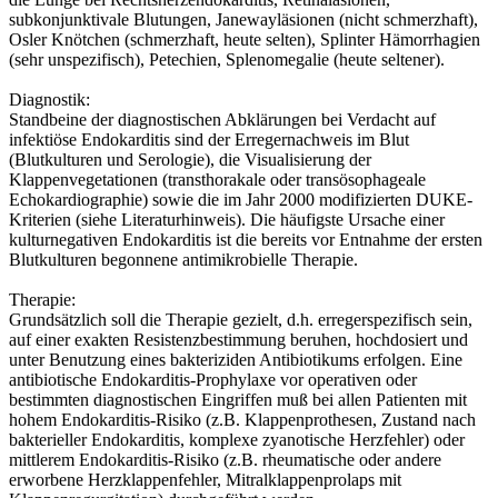
subkonjunktivale Blutungen, Janewayläsionen (nicht schmerzhaft),
Osler Knötchen (schmerzhaft, heute selten), Splinter Hämorrhagien
(sehr unspezifisch), Petechien, Splenomegalie (heute seltener).
Diagnostik:
Standbeine der diagnostischen Abklärungen bei Verdacht auf
infektiöse Endokarditis sind der Erregernachweis im Blut
(Blutkulturen und Serologie), die Visualisierung der
Klappenvegetationen (transthorakale oder transösophageale
Echokardiographie) sowie die im Jahr 2000 modifizierten DUKE-
Kriterien (siehe Literaturhinweis). Die häufigste Ursache einer
kulturnegativen Endokarditis ist die bereits vor Entnahme der ersten
Blutkulturen begonnene antimikrobielle Therapie.
Therapie:
Grundsätzlich soll die Therapie gezielt, d.h. erregerspezifisch sein,
auf einer exakten Resistenzbestimmung beruhen, hochdosiert und
unter Benutzung eines bakteriziden Antibiotikums erfolgen. Eine
antibiotische Endokarditis-Prophylaxe vor operativen oder
bestimmten diagnostischen Eingriffen muß bei allen Patienten mit
hohem Endokarditis-Risiko (z.B. Klappenprothesen, Zustand nach
bakterieller Endokarditis, komplexe zyanotische Herzfehler) oder
mittlerem Endokarditis-Risiko (z.B. rheumatische oder andere
erworbene Herzklappenfehler, Mitralklappenprolaps mit