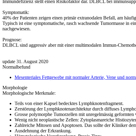
Immundefizienz stellt einen Risikofaktor dar. DLBCL bei immunsuppri
Symptomatik:
40% der Patienten zeigen einen primär extranodalen Befall, am häufig
Typisch ist eine symptomatische, rasch wachsende Tumormasse in einer
nachgewiesen.
Prognose:
DLBCL sind aggressiv aber mit einer multimodalen Immun-Chemothera
update 31. August 2020
Normalbefund
Mesenteriales Fettgewebe mit normaler Arterie, Vene und n
Morphologie
Morphologische Merkmale:
Teils von einer Kapsel bedecktes Lymphknotenfragment.
Zerstörung der Lymphknotenarchitektur durch diffuses Lympho
Grosse polymorphe Tumorzellen mit unregelmässig geformten v
Wenig nicht neoplastische Zellen: Zytoplasmareiche Histiozyt
Zahlreiche Mitosen und Apoptosen. Das sollte der Kliniker dem
Ausdehnung der Erkrankung.