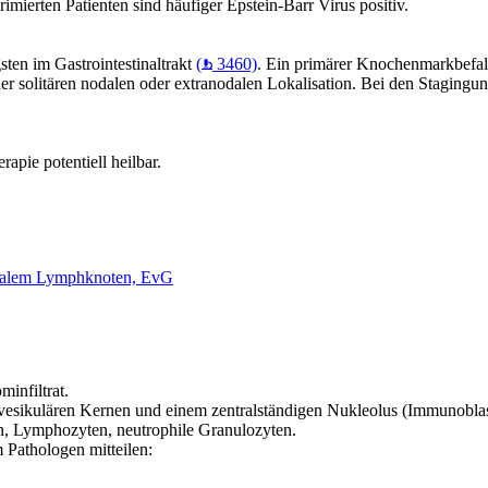
mierten Patienten sind häufiger Epstein-Barr Virus positiv.
sten im Gastrointestinaltrakt
(
3460)
. Ein primärer Knochenmarkbefall
 solitären nodalen oder extranodalen Lokalisation. Bei den Stagingunt
pie potentiell heilbar.
ormalem Lymphknoten, EvG
minfiltrat.
esikulären Kernen und einem zentralständigen Nukleolus (Immunoblast
en, Lymphozyten, neutrophile Granulozyten.
 Pathologen mitteilen: