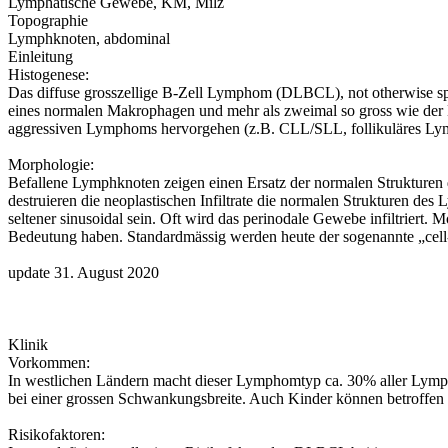
Lymphatische Gewebe, KM, Milz
Topographie
Lymphknoten, abdominal
Einleitung
Histogenese:
Das diffuse grosszellige B-Zell Lymphom (DLBCL), not otherwise specif
eines normalen Makrophagen und mehr als zweimal so gross wie de
aggressiven Lymphoms hervorgehen (z.B. CLL/SLL, follikuläres 
Morphologie:
Befallene Lymphknoten zeigen einen Ersatz der normalen Strukturen 
destruieren die neoplastischen Infiltrate die normalen Strukturen d
seltener sinusoidal sein. Oft wird das perinodale Gewebe infiltriert.
Bedeutung haben. Standardmässig werden heute der sogenannte „cel
update 31. August 2020
Klinik
Vorkommen:
In westlichen Ländern macht dieser Lymphomtyp ca. 30% aller Lymph
bei einer grossen Schwankungsbreite. Auch Kinder können betroffen 
Risikofaktoren: