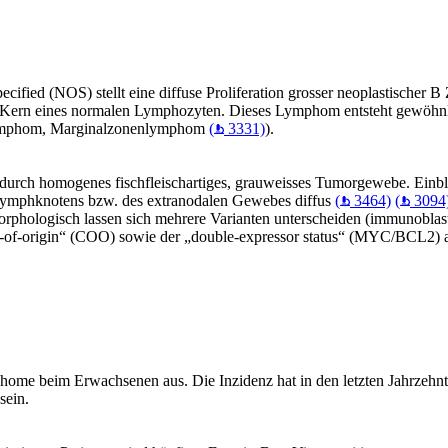
ied (NOS) stellt eine diffuse Proliferation grosser neoplastischer B Z
r Kern eines normalen Lymphozyten. Dieses Lymphom entsteht gewöhn
Lymphom, Marginalzonenlymphom
(
3331)
).
durch homogenes fischfleischartiges, grauweisses Tumorgewebe. Einbl
es Lymphknotens bzw. des extranodalen Gewebes diffus
(
3464)
(
3094
 Morphologisch lassen sich mehrere Varianten unterscheiden (immunoblast
l-of-origin“ (COO) sowie der „double-expressor status“ (MYC/BCL2) 
ome beim Erwachsenen aus. Die Inzidenz hat in den letzten Jahrzehnte
sein.