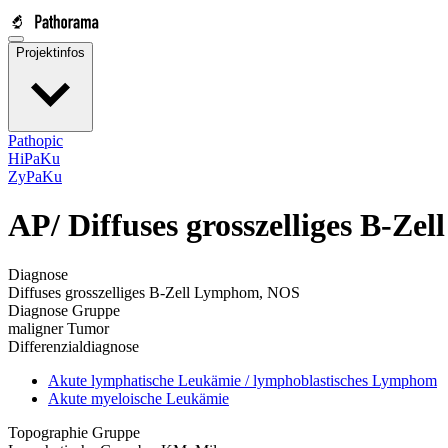
Projektinfos
Pathopic
HiPaKu
ZyPaKu
AP/
Diffuses grosszelliges B-Z
Diagnose
Diffuses grosszelliges B-Zell Lymphom, NOS
Diagnose Gruppe
maligner Tumor
Differenzialdiagnose
Akute lymphatische Leukämie / lymphoblastisches Lymphom
Akute myeloische Leukämie
Topographie Gruppe