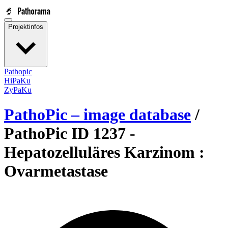
Projektinfos
Pathopic
HiPaKu
ZyPaKu
PathoPic – image database
/
PathoPic ID 1237 -
Hepatozelluläres Karzinom :
Ovarmetastase