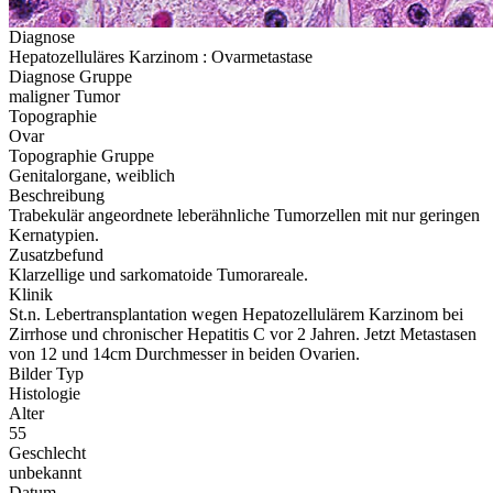
Diagnose
Hepatozelluläres Karzinom : Ovarmetastase
Diagnose Gruppe
maligner Tumor
Topographie
Ovar
Topographie Gruppe
Genitalorgane, weiblich
Beschreibung
Trabekulär angeordnete leberähnliche Tumorzellen mit nur geringen
Kernatypien.
Zusatzbefund
Klarzellige und sarkomatoide Tumorareale.
Klinik
St.n. Lebertransplantation wegen Hepatozellulärem Karzinom bei
Zirrhose und chronischer Hepatitis C vor 2 Jahren. Jetzt Metastasen
von 12 und 14cm Durchmesser in beiden Ovarien.
Bilder Typ
Histologie
Alter
55
Geschlecht
unbekannt
Datum