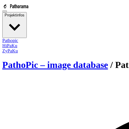
Projektinfos
Pathopic
HiPaKu
ZyPaKu
PathoPic – image database
/
Pat