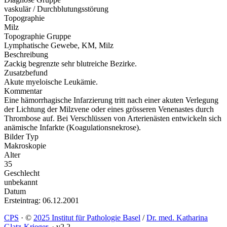
vaskulär / Durchblutungsstörung
Topographie
Milz
Topographie Gruppe
Lymphatische Gewebe, KM, Milz
Beschreibung
Zackig begrenzte sehr blutreiche Bezirke.
Zusatzbefund
Akute myeloische Leukämie.
Kommentar
Eine hämorrhagische Infarzierung tritt nach einer akuten Verlegung
der Lichtung der Milzvene oder eines grösseren Venenastes durch
Thrombose auf. Bei Verschlüssen von Arterienästen entwickeln sich
anämische Infarkte (Koagulationsnekrose).
Bilder Typ
Makroskopie
Alter
35
Geschlecht
unbekannt
Datum
Ersteintrag: 06.12.2001
CPS
·
©
2025 Institut für Pathologie Basel
/
Dr. med. Katharina
Glatz-Krieger
.
·
v2.2