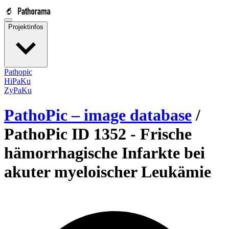
Projektinfos
Pathopic
HiPaKu
ZyPaKu
PathoPic – image database
/
PathoPic ID 1352 -
Frische
hämorrhagische Infarkte bei
akuter myeloischer Leukämie