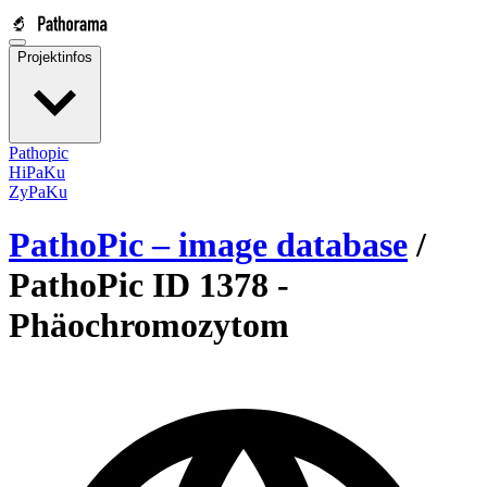
Projektinfos
Pathopic
HiPaKu
ZyPaKu
PathoPic – image database
/
PathoPic ID 1378 -
Phäochromozytom