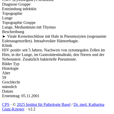
Diagnose Gruppe
Entzündung infektiös
Topographie
Lunge
Topographie Gruppe
Lunge, Mediastinum mit Thymus
Beschreibung
►
Virale Kerneinschlüsse mit Halo in Pneumozyten (sogenannte
Eulenaugenzellen). Intraalveoläre Hämorrhagie.
Klinik
HIV positiv seit 5 Jahren. Nachweis von zytomegalen Zellen im
Hirn, in der Lunge, im Gastrointestinaltrakt, den Nieren und der
Nebenniere. Zusätzlich bakterielle Pneumonie.
Bilder Typ
Histologie
Alter
59
Geschlecht
männlich
Datum
Ersteintrag: 05.11.2001
CPS
·
©
2025 Institut für Pathologie Basel
/
Dr. med. Katharina
Glatz-Krieger
.
·
v2.2