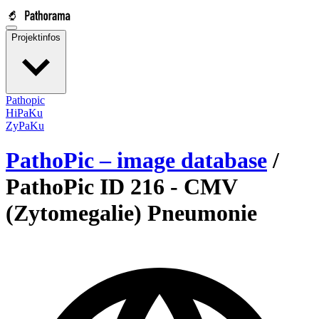
Projektinfos
Pathopic
HiPaKu
ZyPaKu
PathoPic – image database
/
PathoPic ID 216 -
CMV
(Zytomegalie) Pneumonie