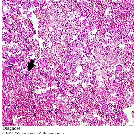
Diagnose
CMV (Zytomegalie) Pneumonie