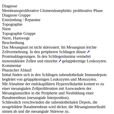
Diagnose
Membranoproliferative Glomerulonephritis: proliferative Phase
Diagnose Gruppe
Entzündung / Reparatur
Topographie
Niere
Topographie Gruppe
Niere, Harnwege
Beschreibung
Das Mesangium ist nicht sklerosiert. Im Mesangium leichte
Zellvermehrung. In den peripheren Schlingen dünne
Proteinablagerungen. In den Schlingenlumina vermehrt
mononukleäre Zellen und einzelne
gelapptkernige Leukozyten.
Kommentar
Phasischer Ablauf:
Initial finden sich in den Schlingen subendotheliale Immundepots
begleitet von gelapptkernigen Leukozyten und Monozyten.
Mit Abnahme der endokapillären Hyperzellularität kommt es zu
einer mesangialen Zellproliferation mit Auswandern der
Mesangiumzellen in die Peripherie und Neubildung einer
Basalmembran (mesangiale Interposition).
Schliesslich verschwinden die subendothelialen Depots, die
neugebildete Basalmembran wird dicker, die Mesangiumzellzahl
nimmt ab und die mesangiale Sklerose zu.