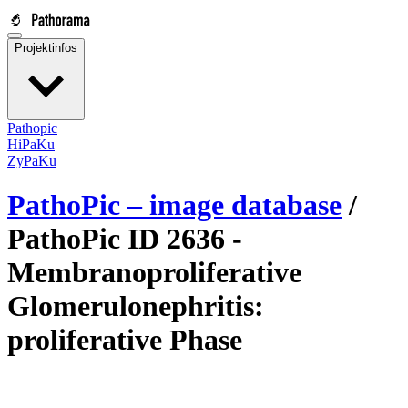
Projektinfos
Pathopic
HiPaKu
ZyPaKu
PathoPic – image database
/
PathoPic ID 2636 -
Membranoproliferative
Glomerulonephritis:
proliferative Phase