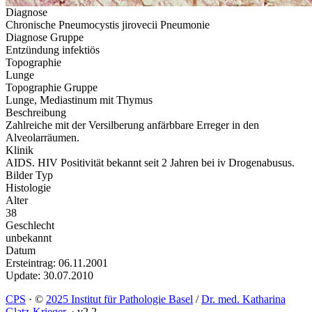
Diagnose
Chronische Pneumocystis jirovecii Pneumonie
Diagnose Gruppe
Entzündung infektiös
Topographie
Lunge
Topographie Gruppe
Lunge, Mediastinum mit Thymus
Beschreibung
Zahlreiche mit der Versilberung anfärbbare Erreger in den
Alveolarräumen.
Klinik
AIDS. HIV Positivität bekannt seit 2 Jahren bei iv Drogenabusus.
Bilder Typ
Histologie
Alter
38
Geschlecht
unbekannt
Datum
Ersteintrag: 06.11.2001
Update: 30.07.2010
CPS
·
©
2025 Institut für Pathologie Basel
/
Dr. med. Katharina
Glatz-Krieger
.
·
v2.2