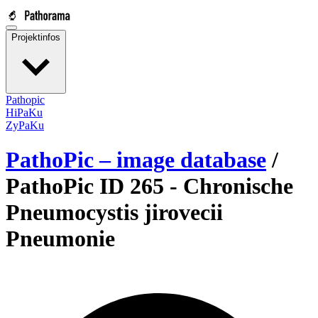
Projektinfos
Pathopic
HiPaKu
ZyPaKu
PathoPic – image database
/
PathoPic ID 265 -
Chronische
Pneumocystis jirovecii
Pneumonie