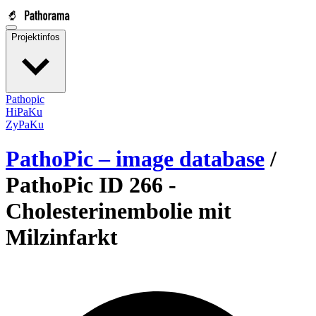
Projektinfos
Pathopic
HiPaKu
ZyPaKu
PathoPic – image database
/
PathoPic ID 266 -
Cholesterinembolie mit
Milzinfarkt