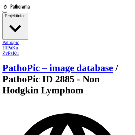
Projektinfos
Pathopic
HiPaKu
ZyPaKu
PathoPic – image database
/
PathoPic ID 2885 -
Non
Hodgkin Lymphom