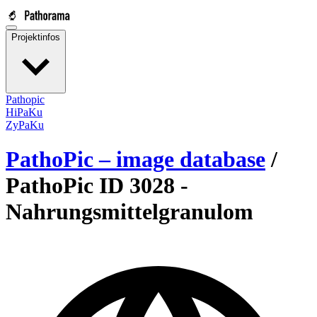
Projektinfos
Pathopic
HiPaKu
ZyPaKu
PathoPic – image database
/
PathoPic ID 3028 -
Nahrungsmittelgranulom