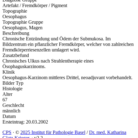
Artefakt / Fremdkörper / Pigment
Topographie
Oesophagus
Topographie Gruppe
Oesophagus, Magen
Beschreibung
Chronische Entzündung und Ödem der Submukosa. Im
Bildzentrum ein pflanzlicher Fremdkörper, welcher von zahlreichen
Fremdkörperriesenzellen umlagert wird.
Zusatzbefund
Chronisches Ulkus nach Strahlentherapie eines
Ösophaguskarzinoms.
Klinik
Oesophagus-Karzinom mittleres Drittel, neoadjuvant vorbehandelt.
Bilder Typ
Histologie
Alter
67
Geschlecht
männlich
Datum
Ersteintrag: 20.03.2002
CPS
·
©
2025 Institut für Pathologie Basel
/
Dr. med. Katharina
Glatz-Krieger
.
·
v2.2