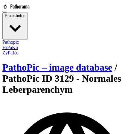
Projektinfos
Pathopic
HiPaKu
ZyPaKu
PathoPic – image database
/
PathoPic ID 3129 -
Normales
Leberparenchym