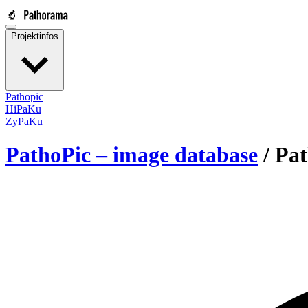
Projektinfos
Pathopic
HiPaKu
ZyPaKu
PathoPic – image database
/
Pat