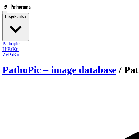
Projektinfos
Pathopic
HiPaKu
ZyPaKu
PathoPic – image database
/
Pat