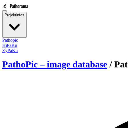
Projektinfos
Pathopic
HiPaKu
ZyPaKu
PathoPic – image database
/
Pat