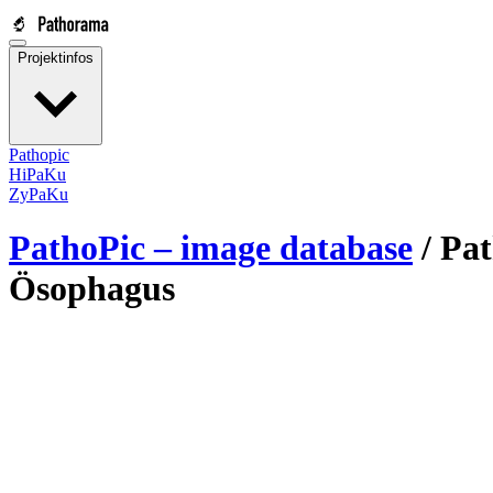
Projektinfos
Pathopic
HiPaKu
ZyPaKu
PathoPic – image database
/
Pat
Ösophagus