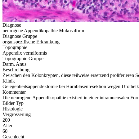
Diagnose
neurogene Appendikopathie Mukosaform
Diagnose Gruppe
organspezifische Erkrankung
Topographie
Appendix vermiformis
Topographie Gruppe
Darm, Anus
Beschreibung
Zwischen den Kolonkrypten, diese teilweise ersetzend proliferieren 
Klinik
Gelegenheitsappendektomie bei Harnblasenresektion wegen Urothelk
Kommentar
Die neurogene Appendikopathie existiert in einer intramucosalen Form
Bilder Typ
Histologie
Vergrösserung
200
Alter
60
Geschlecht