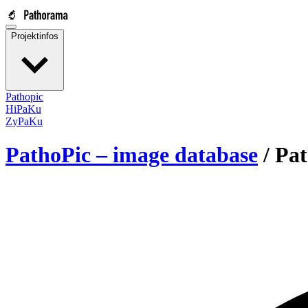
Projektinfos
Pathopic
HiPaKu
ZyPaKu
PathoPic – image database
/
Pat