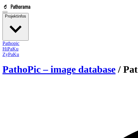
Projektinfos
Pathopic
HiPaKu
ZyPaKu
PathoPic – image database
/
Pat