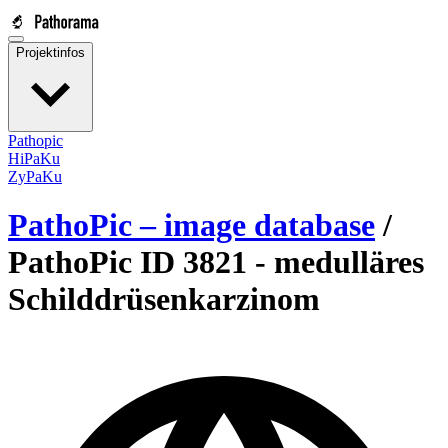
Projektinfos
Pathopic
HiPaKu
ZyPaKu
PathoPic – image database
/
PathoPic ID 3821 -
medulläres
Schilddrüsenkarzinom