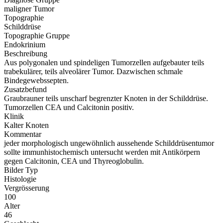
maligner Tumor
Topographie
Schilddrüse
Topographie Gruppe
Endokrinium
Beschreibung
Aus polygonalen und spindeligen Tumorzellen aufgebauter teils
trabekulärer, teils alveolärer Tumor. Dazwischen schmale
Bindegewebssepten.
Zusatzbefund
Graubrauner teils unscharf begrenzter Knoten in der Schilddrüse.
Tumorzellen CEA und Calcitonin positiv.
Klinik
Kalter Knoten
Kommentar
jeder morphologisch ungewöhnlich aussehende Schilddrüsentumor
sollte immunhistochemisch untersucht werden mit Antikörpern
gegen Calcitonin, CEA und Thyreoglobulin.
Bilder Typ
Histologie
Vergrösserung
100
Alter
46