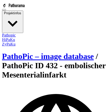
Projektinfos
Pathopic
HiPaKu
ZyPaKu
PathoPic – image database
/
PathoPic ID 432 -
embolischer
Mesenterialinfarkt